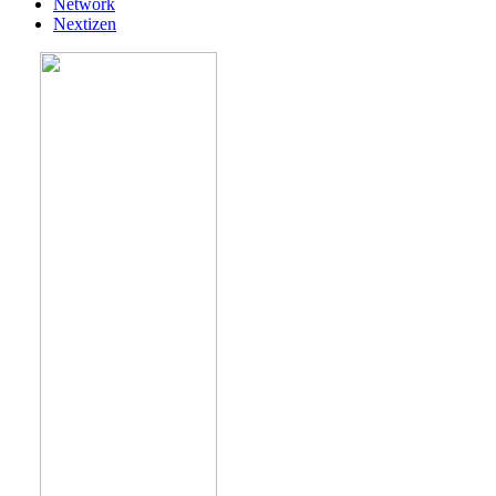
Network
Nextizen