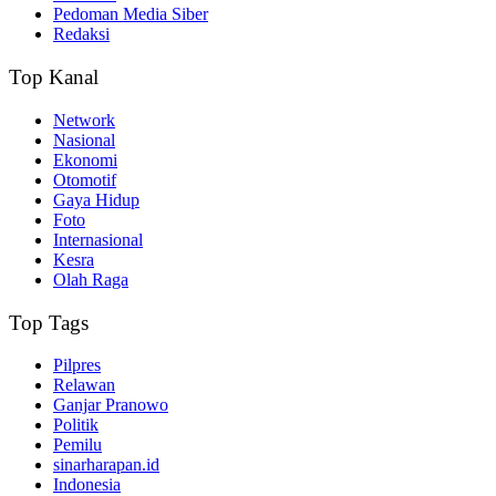
Pedoman Media Siber
Redaksi
Top Kanal
Network
Nasional
Ekonomi
Otomotif
Gaya Hidup
Foto
Internasional
Kesra
Olah Raga
Top Tags
Pilpres
Relawan
Ganjar Pranowo
Politik
Pemilu
sinarharapan.id
Indonesia