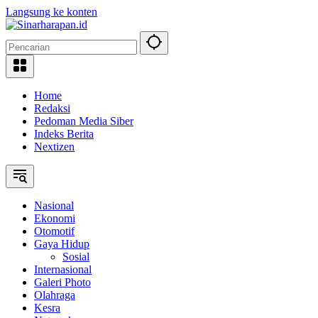
Langsung ke konten
Home
Redaksi
Pedoman Media Siber
Indeks Berita
Nextizen
Nasional
Ekonomi
Otomotif
Gaya Hidup
Sosial
Internasional
Galeri Photo
Olahraga
Kesra