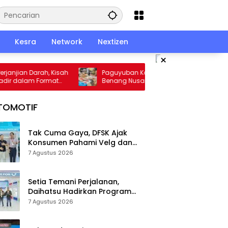
Kesra
Network
Nextizen
×
jian Darah, Kisah
Paguyuban Konsumen Plastik dan
 dalam Format
Benang Nusantara: Jangan Naikkan
Harga Bahan Baku, Kami Mau Usaha
Tetap Jalan dan Pekerja Tetap Bekerja
TOMOTIF
Tak Cuma Gaya, DFSK Ajak
Konsumen Pahami Velg dan
Ban Tepat demi Keselamatan
7 Agustus 2026
Setia Temani Perjalanan,
Daihatsu Hadirkan Program
Service Tanpa Khawatir di
7 Agustus 2026
GIIAS