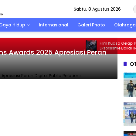
Sabtu, 8 Agustus 2026
Gaya Hidup
Internasional
Galeri Photo
Olahraga
Film Kuasa Gelap: Perjan
Eksorsisme Bakal Hadir
ons Awards 2025 Apresiasi Peran
IMAX
O