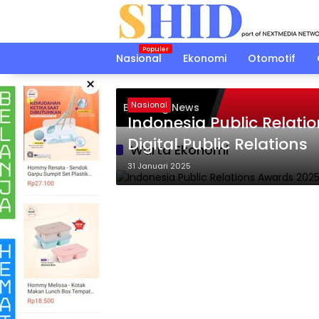
Langsung
ke
konten
Nasional
Ekonomi
Otomotif
×
Nasional
Breaking News
Indonesia Public Relati
Digital Public Relations
Warta Ekonomi
31 Januari 2025