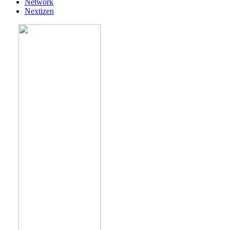
Network
Nextizen