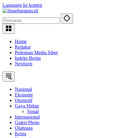
Langsung ke konten
Home
Redaksi
Pedoman Media Siber
Indeks Berita
Nextizen
Nasional
Ekonomi
Otomotif
Gaya Hidup
Sosial
Internasional
Galeri Photo
Olahraga
Kesra