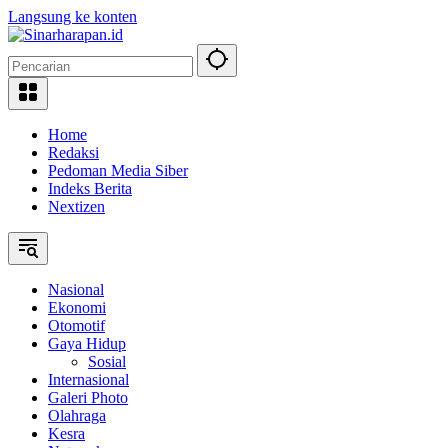
Langsung ke konten
Home
Redaksi
Pedoman Media Siber
Indeks Berita
Nextizen
Nasional
Ekonomi
Otomotif
Gaya Hidup
Sosial
Internasional
Galeri Photo
Olahraga
Kesra