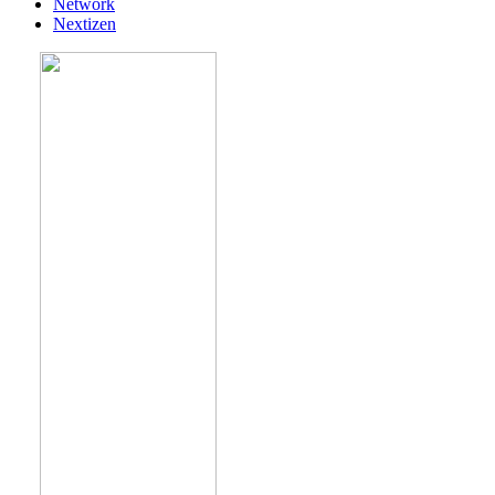
Network
Nextizen