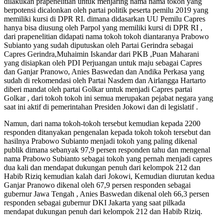
dilakukan prapenelitian untuk menjaring nama nama tokoh yang
berpotensi dicalonkan oleh partai politik peserta pemilu 2019 yang
memiliki kursi di DPR RI. dimana didasarkan UU Pemilu Capres
hanya bisa diusung oleh Parpol yang memiliki kursi di DPR RI ,
dari prapenelitian didapati nama tokoh tokoh diantaranya Prabowo
Subianto yang sudah diputuskan oleh Partai Gerindra sebagai
Capres Gerindra,Muhaimin Iskandar dari PKB ,Puan Maharani
yang disiapkan oleh PDI Perjuangan untuk maju sebagai Capres
dan Ganjar Pranowo, Anies Baswedan dan Andika Perkasa yang
sudah di rekomendasi oleh Partai Nasdem dan Airlangga Hartarto
diberi mandat oleh partai Golkar untuk menjadi Capres partai
Golkar , dari tokoh tokoh ini semua merupakan pejabat negara yang
saat ini aktif di pemerintahan Presiden Jokowi dan di legislatif .
Namun, dari nama tokoh-tokoh tersebut kemudian kepada 2200
responden ditanyakan pengenalan kepada tokoh tokoh tersebut dan
hasilnya Prabowo Subianto menjadi tokoh yang paling dikenal
publik dimana sebanyak 97,9 persen responden tahu dan mengenal
nama Prabowo Subianto sebagai tokoh yang pernah menjadi capres
dua kali dan mendapat dukungan penuh dari kelompok 212 dan
Habib Riziq kemudian kalah dari Jokowi, Kemudian diurutan kedua
Ganjar Pranowo dikenal oleh 67,9 persen responden sebagai
gubernur Jawa Tengah , Anies Baswedan dikenal oleh 66,3 persen
responden sebagai gubernur DKI Jakarta yang saat pilkada
mendapat dukungan penuh dari kelompok 212 dan Habib Riziq.