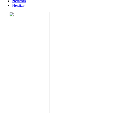
Network
Nextizen