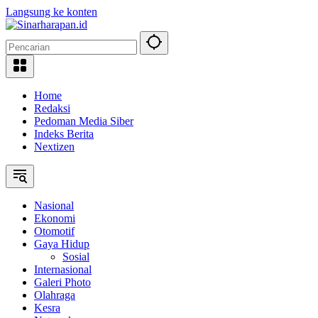
Langsung ke konten
Home
Redaksi
Pedoman Media Siber
Indeks Berita
Nextizen
Nasional
Ekonomi
Otomotif
Gaya Hidup
Sosial
Internasional
Galeri Photo
Olahraga
Kesra