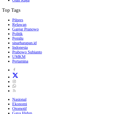
Olah Raga
Top Tags
Pilpres
Relawan
Ganjar Pranowo
Politik
Pemilu
sinarharapan.id
Indonesia
Prabowo Subianto
UMKM
Pertamina
Nasional
Ekonomi
Otomotif
Gaya Hidup