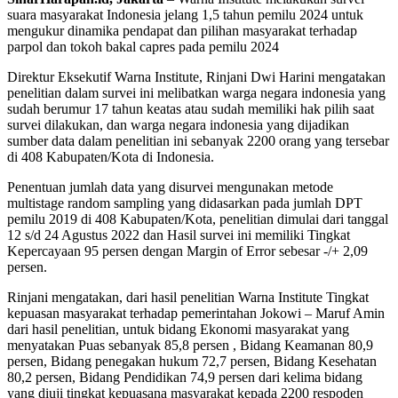
suara masyarakat Indonesia jelang 1,5 tahun pemilu 2024 untuk
mengukur dinamika pendapat dan pilihan masyarakat terhadap
parpol dan tokoh bakal capres pada pemilu 2024
Direktur Eksekutif Warna Institute, Rinjani Dwi Harini mengatakan
penelitian dalam survei ini melibatkan warga negara indonesia yang
sudah berumur 17 tahun keatas atau sudah memiliki hak pilih saat
survei dilakukan, dan warga negara indonesia yang dijadikan
sumber data dalam penelitian ini sebanyak 2200 orang yang tersebar
di 408 Kabupaten/Kota di Indonesia.
Penentuan jumlah data yang disurvei mengunakan metode
multistage random sampling yang didasarkan pada jumlah DPT
pemilu 2019 di 408 Kabupaten/Kota, penelitian dimulai dari tanggal
12 s/d 24 Agustus 2022 dan Hasil survei ini memiliki Tingkat
Kepercayaan 95 persen dengan Margin of Error sebesar -/+ 2,09
persen.
Rinjani mengatakan, dari hasil penelitian Warna Institute Tingkat
kepuasan masyarakat terhadap pemerintahan Jokowi – Maruf Amin
dari hasil penelitian, untuk bidang Ekonomi masyarakat yang
menyatakan Puas sebanyak 85,8 persen , Bidang Keamanan 80,9
persen, Bidang penegakan hukum 72,7 persen, Bidang Kesehatan
80,2 persen, Bidang Pendidikan 74,9 persen dari kelima bidang
yang diuji tingkat kepuasana masyarakat kepada 2200 respoden