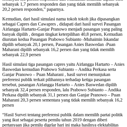
sebanyak 1,7 persen responden dan yang tidak memilih sebanyak
20,2 persen responden,” paparnya.
Kemudian, dari hasil simulasi nama tokoh tokoh jika dipasangkan
sebagai Capres dan Cawapres , didapati dari hasil survei Pasangan
Airlangga Hartarto-Ganjar Pranowo menjadi pasangan yang paling
banyak dipilih , dengan tingkat keterpilihan 40,8 persen, Kemudian
diurutan kedua Pasangan Prabowo Subianto -Muhaimin Iskandar
dipilih sebanyak 20,1 persen, Pasangan Anies Baswedan -Puan
Maharani dipilih sebanyak 16,2 persen dan yang tidak memilih
sebanyak 22,9 persen
Hasil simulasi tiga pasangan capres yaitu Airlangga Hartarto – Anies
Baswedan kemudian Prabowo Subianto – Andika Perkasa serta
Ganjar Pranowo – Puan Maharani , hasil survei menunjukan
preferensi publik terkait pilihannya terhadap ketiga pasangan
tersebut, pasangan Airlangga Hartarto – Anies Baswedan dipilih
sebanyak 32,4 persen responden, lalu Prabowo Subianto – Andika
Perkasa dipilih sebanyak 31,1 persen dan Ganjar Pranowo – Puan
Maharani 20,3 persen sementara yang tidak memilih sebanyak 16,2
persen
“Hasil Survei tentang preferensi publik dalam memilih partai politik
yang ikut sebagai peserta pemilu tahun 2019 dengan diberi
pertanyaan jika pemilu digelar hari ini maka hasilnya elektabilitas