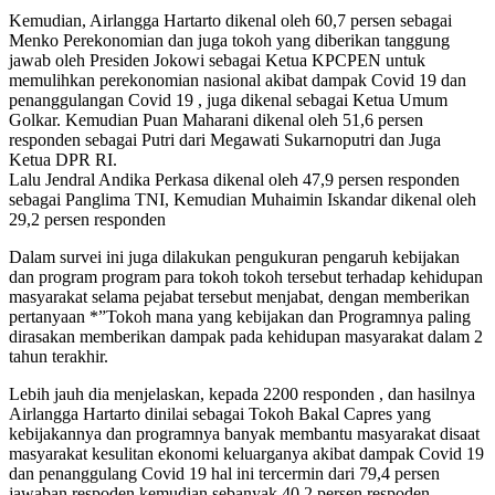
Kemudian, Airlangga Hartarto dikenal oleh 60,7 persen sebagai
Menko Perekonomian dan juga tokoh yang diberikan tanggung
jawab oleh Presiden Jokowi sebagai Ketua KPCPEN untuk
memulihkan perekonomian nasional akibat dampak Covid 19 dan
penanggulangan Covid 19 , juga dikenal sebagai Ketua Umum
Golkar. Kemudian Puan Maharani dikenal oleh 51,6 persen
responden sebagai Putri dari Megawati Sukarnoputri dan Juga
Ketua DPR RI.
Lalu Jendral Andika Perkasa dikenal oleh 47,9 persen responden
sebagai Panglima TNI, Kemudian Muhaimin Iskandar dikenal oleh
29,2 persen responden
Dalam survei ini juga dilakukan pengukuran pengaruh kebijakan
dan program program para tokoh tokoh tersebut terhadap kehidupan
masyarakat selama pejabat tersebut menjabat, dengan memberikan
pertanyaan *”Tokoh mana yang kebijakan dan Programnya paling
dirasakan memberikan dampak pada kehidupan masyarakat dalam 2
tahun terakhir.
Lebih jauh dia menjelaskan, kepada 2200 responden , dan hasilnya
Airlangga Hartarto dinilai sebagai Tokoh Bakal Capres yang
kebijakannya dan programnya banyak membantu masyarakat disaat
masyarakat kesulitan ekonomi keluarganya akibat dampak Covid 19
dan penanggulang Covid 19 hal ini tercermin dari 79,4 persen
jawaban respoden,kemudian sebanyak 40,2 persen respoden