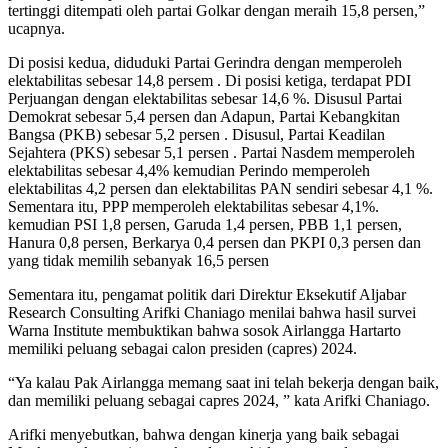
tertinggi ditempati oleh partai Golkar dengan meraih 15,8 persen,”
ucapnya.
Di posisi kedua, diduduki Partai Gerindra dengan memperoleh
elektabilitas sebesar 14,8 persem . Di posisi ketiga, terdapat PDI
Perjuangan dengan elektabilitas sebesar 14,6 %. Disusul Partai
Demokrat sebesar 5,4 persen dan Adapun, Partai Kebangkitan
Bangsa (PKB) sebesar 5,2 persen . Disusul, Partai Keadilan
Sejahtera (PKS) sebesar 5,1 persen . Partai Nasdem memperoleh
elektabilitas sebesar 4,4% kemudian Perindo memperoleh
elektabilitas 4,2 persen dan elektabilitas PAN sendiri sebesar 4,1 %.
Sementara itu, PPP memperoleh elektabilitas sebesar 4,1%.
kemudian PSI 1,8 persen, Garuda 1,4 persen, PBB 1,1 persen,
Hanura 0,8 persen, Berkarya 0,4 persen dan PKPI 0,3 persen dan
yang tidak memilih sebanyak 16,5 persen
Sementara itu, pengamat politik dari Direktur Eksekutif Aljabar
Research Consulting Arifki Chaniago menilai bahwa hasil survei
Warna Institute membuktikan bahwa sosok Airlangga Hartarto
memiliki peluang sebagai calon presiden (capres) 2024.
“Ya kalau Pak Airlangga memang saat ini telah bekerja dengan baik,
dan memiliki peluang sebagai capres 2024, ” kata Arifki Chaniago.
Arifki menyebutkan, bahwa dengan kinerja yang baik sebagai