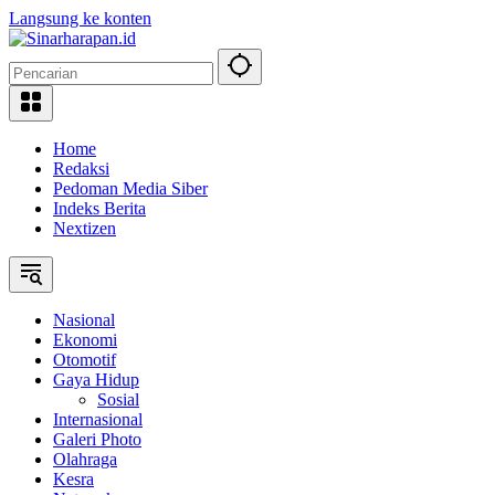
Langsung ke konten
Home
Redaksi
Pedoman Media Siber
Indeks Berita
Nextizen
Nasional
Ekonomi
Otomotif
Gaya Hidup
Sosial
Internasional
Galeri Photo
Olahraga
Kesra