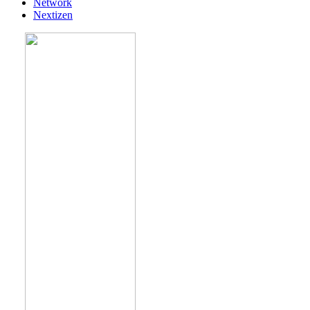
Network
Nextizen