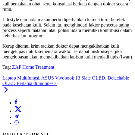
kali pemakaian obat, serta konsultasi berkala dengan dokter secara
rutin.
Lifestyle dan pola makan perlu diperhatikan karena turut berefek
pada kesehatan kulit. Selain itu, menghindari faktor pencetus aging
process seperti matahari atau polusi udara memiliki kontribusi dalam
keberhasilan program.
Kerap ditemui krim racikan dokter dapat mengakibatkan kulit
mengelupas untuk sementara waktu. Terdapat miskonsepsi jika
pengelupasan akan mengakibatkan lapisan kulit menjadi tipis.(Iwan)
Tag:
ZAP Home Treatment
Laptop Multifungsi, ASUS Vivobook 13 Slate OLED, Detachable
OLED Pertama di Indonesia
BERITA TERKAIT