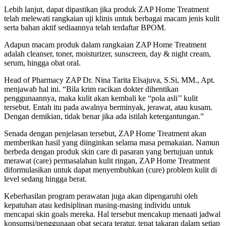
Lebih lanjut, dapat dipastikan jika produk ZAP Home Treatment
telah melewati rangkaian uji klinis untuk berbagai macam jenis kulit
serta bahan aktif sediaannya telah terdaftar BPOM.
Adapun macam produk dalam rangkaian ZAP Home Treatment
adalah cleanser, toner, moisturizer, sunscreen, day & night cream,
serum, hingga obat oral.
Head of Pharmacy ZAP Dr. Nina Tarita Elsajuva, S.Si, MM., Apt.
menjawab hal ini. “Bila krim racikan dokter dihentikan
penggunaannya, maka kulit akan kembali ke “pola asli’’ kulit
tersebut. Entah itu pada awalnya berminyak, jerawat, atau kusam.
Dengan demikian, tidak benar jika ada istilah ketergantungan.”
Senada dengan penjelasan tersebut, ZAP Home Treatment akan
memberikan hasil yang diinginkan selama masa pemakaian. Namun
berbeda dengan produk skin care di pasaran yang bertujuan untuk
merawat (care) permasalahan kulit ringan, ZAP Home Treatment
diformulasikan untuk dapat menyembuhkan (cure) problem kulit di
level sedang hingga berat.
Keberhasilan program perawatan juga akan dipengaruhi oleh
kepatuhan atau kedisiplinan masing-masing individu untuk
mencapai skin goals mereka. Hal tersebut mencakup menaati jadwal
konsumsi/penggunaan obat secara teratur, tepat takaran dalam setiap