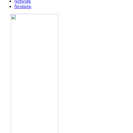
Network
Nextizen