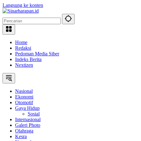
Langsung ke konten
Home
Redaksi
Pedoman Media Siber
Indeks Berita
Nextizen
Nasional
Ekonomi
Otomotif
Gaya Hidup
Sosial
Internasional
Galeri Photo
Olahraga
Kesra