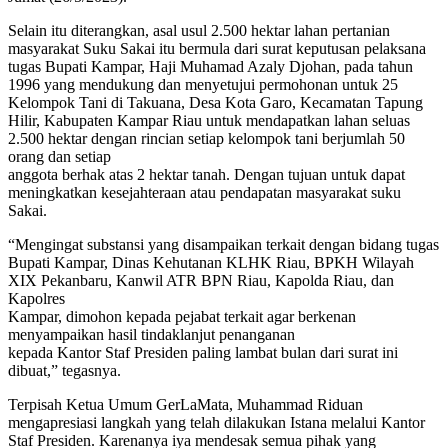
Selain itu diterangkan, asal usul 2.500 hektar lahan pertanian
masyarakat Suku Sakai itu bermula dari surat keputusan pelaksana
tugas Bupati Kampar, Haji Muhamad Azaly Djohan, pada tahun
1996 yang mendukung dan menyetujui permohonan untuk 25
Kelompok Tani di Takuana, Desa Kota Garo, Kecamatan Tapung
Hilir, Kabupaten Kampar Riau untuk mendapatkan lahan seluas
2.500 hektar dengan rincian setiap kelompok tani berjumlah 50
orang dan setiap
anggota berhak atas 2 hektar tanah. Dengan tujuan untuk dapat
meningkatkan kesejahteraan atau pendapatan masyarakat suku
Sakai.
“Mengingat substansi yang disampaikan terkait dengan bidang tugas
Bupati Kampar, Dinas Kehutanan KLHK Riau, BPKH Wilayah
XIX Pekanbaru, Kanwil ATR BPN Riau, Kapolda Riau, dan
Kapolres
Kampar, dimohon kepada pejabat terkait agar berkenan
menyampaikan hasil tindaklanjut penanganan
kepada Kantor Staf Presiden paling lambat bulan dari surat ini
dibuat,” tegasnya.
Terpisah Ketua Umum GerLaMata, Muhammad Riduan
mengapresiasi langkah yang telah dilakukan Istana melalui Kantor
Staf Presiden. Karenanya iya mendesak semua pihak yang