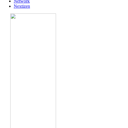
Network
Nextizen