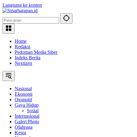
Langsung ke konten
Home
Redaksi
Pedoman Media Siber
Indeks Berita
Nextizen
Nasional
Ekonomi
Otomotif
Gaya Hidup
Sosial
Internasional
Galeri Photo
Olahraga
Kesra