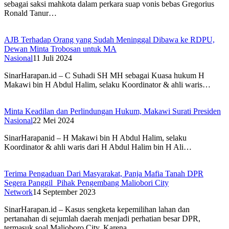
sebagai saksi mahkota dalam perkara suap vonis bebas Gregorius
Ronald Tanur…
AJB Terhadap Orang yang Sudah Meninggal Dibawa ke RDPU,
Dewan Minta Trobosan untuk MA
Nasional
11 Juli 2024
SinarHarapan.id – C Suhadi SH MH sebagai Kuasa hukum H
Makawi bin H Abdul Halim, selaku Koordinator & ahli waris…
Minta Keadilan dan Perlindungan Hukum, Makawi Surati Presiden
Nasional
22 Mei 2024
SinarHarapanid – H Makawi bin H Abdul Halim, selaku
Koordinator & ahli waris dari H Abdul Halim bin H Ali…
Terima Pengaduan Dari Masyarakat, Panja Mafia Tanah DPR
Segera Panggil Pihak Pengembang Maliobori City
Network
14 September 2023
SinarHarapan.id – Kasus sengketa kepemilihan lahan dan
pertanahan di sejumlah daerah menjadi perhatian besar DPR,
termasuk soal Malioboro City. Karena…