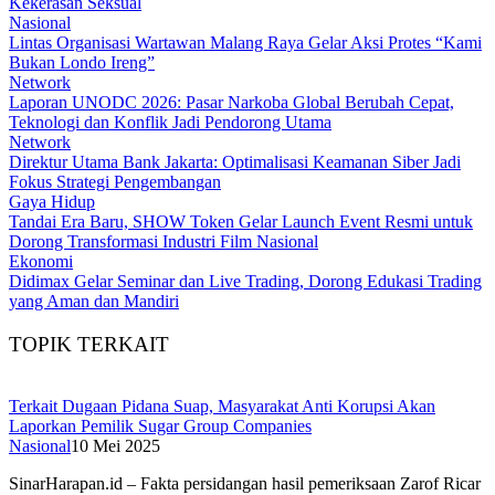
Kekerasan Seksual
Nasional
Lintas Organisasi Wartawan Malang Raya Gelar Aksi Protes “Kami
Bukan Londo Ireng”
Network
Laporan UNODC 2026: Pasar Narkoba Global Berubah Cepat,
Teknologi dan Konflik Jadi Pendorong Utama
Network
Direktur Utama Bank Jakarta: Optimalisasi Keamanan Siber Jadi
Fokus Strategi Pengembangan
Gaya Hidup
Tandai Era Baru, SHOW Token Gelar Launch Event Resmi untuk
Dorong Transformasi Industri Film Nasional
Ekonomi
Didimax Gelar Seminar dan Live Trading, Dorong Edukasi Trading
yang Aman dan Mandiri
TOPIK TERKAIT
Terkait Dugaan Pidana Suap, Masyarakat Anti Korupsi Akan
Laporkan Pemilik Sugar Group Companies
Nasional
10 Mei 2025
SinarHarapan.id – Fakta persidangan hasil pemeriksaan Zarof Ricar