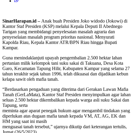
SinarHarapan.id –
Anak buah Presiden Joko widodo (Jokowi) di
Kantor Staf Presiden (KSP) melalui Kepala Deputi II Abednego
Tarigan yang membidangi penyelesaian masalah agraria dan
penyeselaian masalah program prioritas nasional. Menyurati
Kapolda Riau, Kepala Kantor ATR/BPN Riau hingga Bupati
Kampar.
Guna menindaklanjuti upayah pengembalian 2.500 hektar lahan
pertanian milik kelompok tani suku sakai di Takuana, Desa Kota
Garo, Kecamatan Tapung Hilir, Kabupaten Kampar yang selama 27
tahun terakhir sejak tahun 1996, telah dikuasai dan dijadikan kebun
kelapa sawit oleh mafia tanah.
“Berdasarkan pengaduan yang diterima dari Gerakan Lawan Mafia
Tanah (GerLaMata), Kantor Staf Presiden menyimpulkan agar lahan
seluas 2.500 hektar dikembalikan kepada warga asli suku Sakai dan
Tapung, serta
meminta agar aparat penegak hukum agar mengambil tindakan yang
diperlukan atas dugaan mafia tanah kepada VM, AT, AG, EK dan
HM yang saat ini masih
menguasai tanah tersebut,” ujarnya dikutip dari keterangan tertulis,
Jumat (26/5/2023).