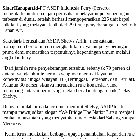
SinarHarapan.id
-PT ASDP Indonesia Ferry (Persero)
mengukuhkan diri menjadi perusahaan pelayaran penyeberangan
terbesar di dunia, setelah berhasil mengoperasikan 225 unit kapal
laik laut yang melayani lebih dari 290 rute penyeberangan di seluruh
Tanah Air.
Sekretaris Perusahaan ASDP, Shelvy Arifin, mengatakan
manajemen berkomitmen menghadirkan layanan penyeberangan
prima demi memastikan terpenuhinya kepentingan umum melalui
angkutan ferry.
“Dari jumlah rute penyeberangan tersebut, sebanyak 70 persen di
antaranya adalah rute perintis yang memperkuat layanan
konektivitas hingga wilayah 3T (Tertinggal, Terdepan, dan Terluar).
Adapun 30 persen sisanya merupakan rute komersial yang
menopang lintasan perintis agar tetap berjalan dengan baik,” jelas
Shelvy.
Dengan jumlah armada tersebut, menurut Shelvy, ASDP telah
mampu mewujudkan slogan “We Bridge The Nation” atau menjadi
jembatan nusantara yang menyatukan Indonesia dari Sabang sampai
Merauke.
“Kami terus melakukan berbagai upaya penambahan kapal dan rute