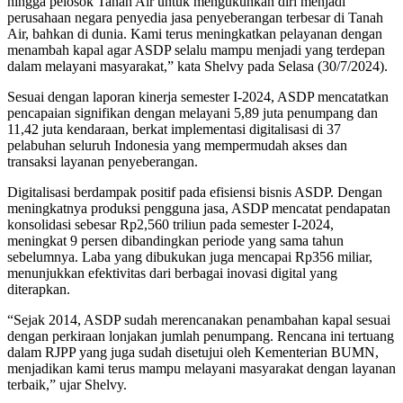
hingga pelosok Tanah Air untuk mengukuhkan diri menjadi
perusahaan negara penyedia jasa penyeberangan terbesar di Tanah
Air, bahkan di dunia. Kami terus meningkatkan pelayanan dengan
menambah kapal agar ASDP selalu mampu menjadi yang terdepan
dalam melayani masyarakat,” kata Shelvy pada Selasa (30/7/2024).
Sesuai dengan laporan kinerja semester I-2024, ASDP mencatatkan
pencapaian signifikan dengan melayani 5,89 juta penumpang dan
11,42 juta kendaraan, berkat implementasi digitalisasi di 37
pelabuhan seluruh Indonesia yang mempermudah akses dan
transaksi layanan penyeberangan.
Digitalisasi berdampak positif pada efisiensi bisnis ASDP. Dengan
meningkatnya produksi pengguna jasa, ASDP mencatat pendapatan
konsolidasi sebesar Rp2,560 triliun pada semester I-2024,
meningkat 9 persen dibandingkan periode yang sama tahun
sebelumnya. Laba yang dibukukan juga mencapai Rp356 miliar,
menunjukkan efektivitas dari berbagai inovasi digital yang
diterapkan.
“Sejak 2014, ASDP sudah merencanakan penambahan kapal sesuai
dengan perkiraan lonjakan jumlah penumpang. Rencana ini tertuang
dalam RJPP yang juga sudah disetujui oleh Kementerian BUMN,
menjadikan kami terus mampu melayani masyarakat dengan layanan
terbaik,” ujar Shelvy.