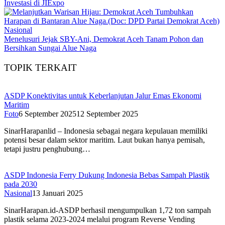
Investasi di JIExpo
Nasional
Menelusuri Jejak SBY-Ani, Demokrat Aceh Tanam Pohon dan
Bersihkan Sungai Alue Naga
TOPIK TERKAIT
ASDP Konektivitas untuk Keberlanjutan Jalur Emas Ekonomi
Maritim
Foto
6 September 2025
12 September 2025
SinarHarapanlid – Indonesia sebagai negara kepulauan memiliki
potensi besar dalam sektor maritim. Laut bukan hanya pemisah,
tetapi justru penghubung…
ASDP Indonesia Ferry Dukung Indonesia Bebas Sampah Plastik
pada 2030
Nasional
13 Januari 2025
SinarHarapan.id-ASDP berhasil mengumpulkan 1,72 ton sampah
plastik selama 2023-2024 melalui program Reverse Vending