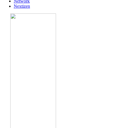
Network
Nextizen