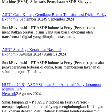
Machine (RVM). Sekretaris Perusahaan ASDP, Shelvy…
ASDP Catat Kinerja Gemilang Berkat Transformasi Digital Ferizy
Ekonomi
9 September 2024
9 September 2024
StockReview.id – PT ASDP Indonesia Ferry (Persero) terus
mencatatkan prestasi bisnis yang luar biasa, ditopang oleh
transformasi digital yang diimplementasikan…
ASDP Siap Jaga Ketahanan Nasional
Ekonomi
7 Agustus 2024
7 Agustus 2024
StockReview.id – PT ASDP Indonesia Ferry (Persero), perusahaan
penyeberangan terbesar di dunia, terus memberikan layanan di
seluruh penjuru Tanah…
HUT ke-79 RI, ASDP Siapkan Jalur Alternatif Penyeberangan
Menuju IKN
Network
2 Agustus 2024
SinarHarapan.id – PT ASDP Indonesia Ferry (Persero)
mempersiapkan jalur alternatif yang menghubungkan Kariangau-
Balikpapan dengan Pulau Balang Bentang Pendek-Penajam di…