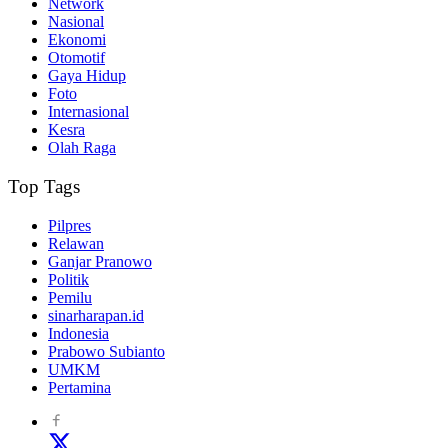
Network
Nasional
Ekonomi
Otomotif
Gaya Hidup
Foto
Internasional
Kesra
Olah Raga
Top Tags
Pilpres
Relawan
Ganjar Pranowo
Politik
Pemilu
sinarharapan.id
Indonesia
Prabowo Subianto
UMKM
Pertamina