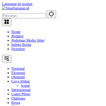
Langsung ke konten
Home
Redaksi
Pedoman Media Siber
Indeks Berita
Nextizen
Nasional
Ekonomi
Otomotif
Gaya Hidup
Sosial
Internasional
Galeri Photo
Olahraga
Kesra