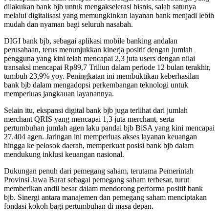
dilakukan bank bjb untuk mengakselerasi bisnis, salah satunya
melalui digitalisasi yang memungkinkan layanan bank menjadi lebih
mudah dan nyaman bagi seluruh nasabah.
DIGI bank bjb, sebagai aplikasi mobile banking andalan
perusahaan, terus menunjukkan kinerja positif dengan jumlah
pengguna yang kini telah mencapai 2,3 juta users dengan nilai
transaksi mencapai Rp89,7 Triliun dalam periode 12 bulan terakhir,
tumbuh 23,9% yoy. Peningkatan ini membuktikan keberhasilan
bank bjb dalam mengadopsi perkembangan teknologi untuk
memperluas jangkauan layanannya.
Selain itu, ekspansi digital bank bjb juga terlihat dari jumlah
merchant QRIS yang mencapai 1,3 juta merchant, serta
pertumbuhan jumlah agen laku pandai bjb BiSA yang kini mencapai
27.404 agen. Jaringan ini memperluas akses layanan keuangan
hingga ke pelosok daerah, memperkuat posisi bank bjb dalam
mendukung inklusi keuangan nasional.
Dukungan penuh dari pemegang saham, terutama Pemerintah
Provinsi Jawa Barat sebagai pemegang saham terbesar, turut
memberikan andil besar dalam mendorong performa positif bank
bjb. Sinergi antara manajemen dan pemegang saham menciptakan
fondasi kokoh bagi pertumbuhan di masa depan.