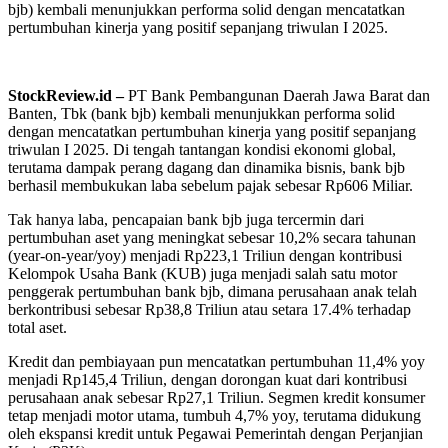
bjb) kembali menunjukkan performa solid dengan mencatatkan
pertumbuhan kinerja yang positif sepanjang triwulan I 2025.
StockReview.id –
PT Bank Pembangunan Daerah Jawa Barat dan
Banten, Tbk (bank bjb) kembali menunjukkan performa solid
dengan mencatatkan pertumbuhan kinerja yang positif sepanjang
triwulan I 2025. Di tengah tantangan kondisi ekonomi global,
terutama dampak perang dagang dan dinamika bisnis, bank bjb
berhasil membukukan laba sebelum pajak sebesar Rp606 Miliar.
Tak hanya laba, pencapaian bank bjb juga tercermin dari
pertumbuhan aset yang meningkat sebesar 10,2% secara tahunan
(year-on-year/yoy) menjadi Rp223,1 Triliun dengan kontribusi
Kelompok Usaha Bank (KUB) juga menjadi salah satu motor
penggerak pertumbuhan bank bjb, dimana perusahaan anak telah
berkontribusi sebesar Rp38,8 Triliun atau setara 17.4% terhadap
total aset.
Kredit dan pembiayaan pun mencatatkan pertumbuhan 11,4% yoy
menjadi Rp145,4 Triliun, dengan dorongan kuat dari kontribusi
perusahaan anak sebesar Rp27,1 Triliun. Segmen kredit konsumer
tetap menjadi motor utama, tumbuh 4,7% yoy, terutama didukung
oleh ekspansi kredit untuk Pegawai Pemerintah dengan Perjanjian