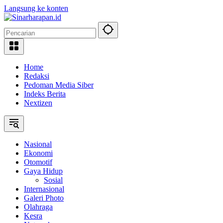
Langsung ke konten
Home
Redaksi
Pedoman Media Siber
Indeks Berita
Nextizen
Nasional
Ekonomi
Otomotif
Gaya Hidup
Sosial
Internasional
Galeri Photo
Olahraga
Kesra