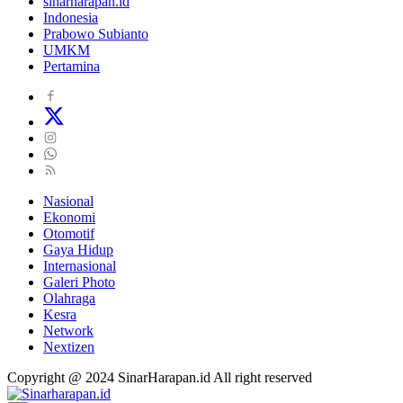
sinarharapan.id
Indonesia
Prabowo Subianto
UMKM
Pertamina
Nasional
Ekonomi
Otomotif
Gaya Hidup
Internasional
Galeri Photo
Olahraga
Kesra
Network
Nextizen
Copyright @ 2024 SinarHarapan.id All right reserved