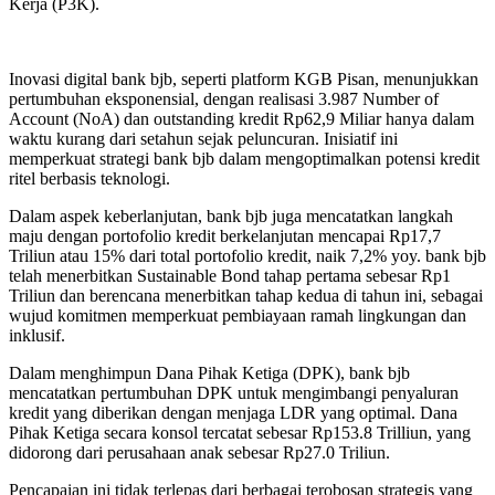
Kerja (P3K).
Inovasi digital bank bjb, seperti platform KGB Pisan, menunjukkan
pertumbuhan eksponensial, dengan realisasi 3.987 Number of
Account (NoA) dan outstanding kredit Rp62,9 Miliar hanya dalam
waktu kurang dari setahun sejak peluncuran. Inisiatif ini
memperkuat strategi bank bjb dalam mengoptimalkan potensi kredit
ritel berbasis teknologi.
Dalam aspek keberlanjutan, bank bjb juga mencatatkan langkah
maju dengan portofolio kredit berkelanjutan mencapai Rp17,7
Triliun atau 15% dari total portofolio kredit, naik 7,2% yoy. bank bjb
telah menerbitkan Sustainable Bond tahap pertama sebesar Rp1
Triliun dan berencana menerbitkan tahap kedua di tahun ini, sebagai
wujud komitmen memperkuat pembiayaan ramah lingkungan dan
inklusif.
Dalam menghimpun Dana Pihak Ketiga (DPK), bank bjb
mencatatkan pertumbuhan DPK untuk mengimbangi penyaluran
kredit yang diberikan dengan menjaga LDR yang optimal. Dana
Pihak Ketiga secara konsol tercatat sebesar Rp153.8 Trilliun, yang
didorong dari perusahaan anak sebesar Rp27.0 Triliun.
Pencapaian ini tidak terlepas dari berbagai terobosan strategis yang