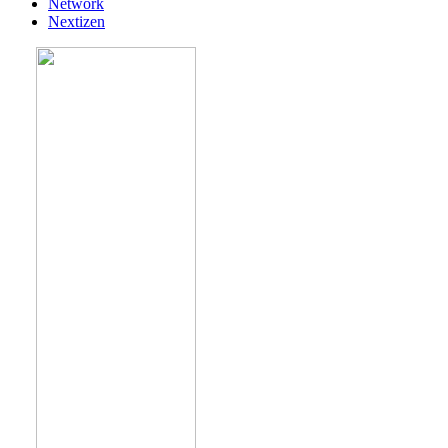
Network
Nextizen