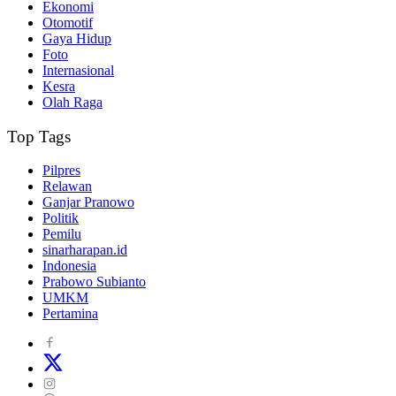
Ekonomi
Otomotif
Gaya Hidup
Foto
Internasional
Kesra
Olah Raga
Top Tags
Pilpres
Relawan
Ganjar Pranowo
Politik
Pemilu
sinarharapan.id
Indonesia
Prabowo Subianto
UMKM
Pertamina