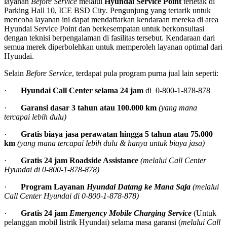
layanan
Before Service
melalui
Hyundai Service Point
terletak di
Parking Hall 10, ICE BSD City
.
Pengunjung yang tertarik untuk
mencoba layanan ini dapat mendaftarkan kendaraan mereka di area
Hyundai Service Point dan berkesempatan untuk berkonsultasi
dengan teknisi berpengalaman di fasilitas tersebut. Kendaraan dari
semua merek diperbolehkan untuk memperoleh layanan optimal dari
Hyundai.
Selain
Before Service
, terdapat pula program purna jual lain seperti:
·
Hyundai Call Center selama 24 jam
di 0-800-1-878-878
·
Garansi dasar 3 tahun atau 100.000 km
(yang mana
tercapai lebih dulu)
·
Gratis biaya jasa perawatan hingga 5 tahun atau 75.000
km
(yang mana tercapai lebih dulu & hanya untuk biaya jasa)
·
Gratis 24 jam Roadside Assistance
(melalui Call Center
Hyundai di 0-800-1-878-878)
·
Program Layanan
Hyundai Datang ke Mana Saja
(melalui
Call Center Hyundai di 0-800-1-878-878)
·
Gratis 24 jam
Emergency Mobile Charging Service
(Untuk
pelanggan mobil listrik Hyundai)
selama masa garansi (
melalui Call