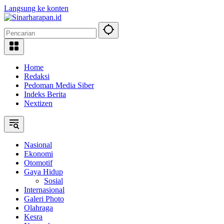
Langsung ke konten
Home
Redaksi
Pedoman Media Siber
Indeks Berita
Nextizen
Nasional
Ekonomi
Otomotif
Gaya Hidup
Sosial
Internasional
Galeri Photo
Olahraga
Kesra