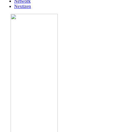
Network
Nextizen