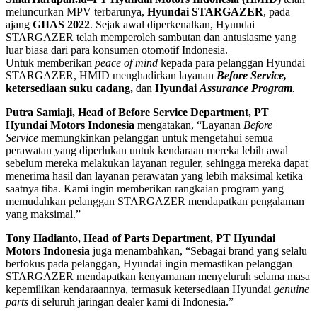
meluncurkan MPV terbarunya,
Hyundai STARGAZER
, pada
ajang
GIIAS 2022
. Sejak awal diperkenalkan, Hyundai
STARGAZER telah memperoleh sambutan dan antusiasme yang
luar biasa dari para konsumen otomotif Indonesia.
Untuk memberikan
peace of mind
kepada para pelanggan Hyundai
STARGAZER, HMID menghadirkan layanan
Before Service,
ketersediaan suku cadang,
dan
Hyundai
Assurance Program
.
Putra Samiaji, Head of Before Service Department, PT
Hyundai Motors Indonesia
mengatakan, “Layanan
Before
Service
memungkinkan pelanggan untuk mengetahui semua
perawatan yang diperlukan untuk kendaraan mereka lebih awal
sebelum mereka melakukan layanan reguler, sehingga mereka dapat
menerima hasil dan layanan perawatan yang lebih maksimal ketika
saatnya tiba. Kami ingin memberikan rangkaian program yang
memudahkan pelanggan STARGAZER mendapatkan pengalaman
yang maksimal.”
Tony Hadianto, Head of Parts Department, PT Hyundai
Motors Indonesia
juga menambahkan, “Sebagai brand yang selalu
berfokus pada pelanggan, Hyundai ingin memastikan pelanggan
STARGAZER mendapatkan kenyamanan menyeluruh selama masa
kepemilikan kendaraannya, termasuk ketersediaan Hyundai
genuine
parts
di seluruh jaringan dealer kami di Indonesia.”