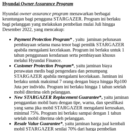
Hyundai
Owner Assurance Program
Hyundai
owner assurance program
menawarkan berbagai
keuntungan bagi pengguna STARGAZER. Program ini berlaku
bagi pelanggan yang melakukan pembelian mulai Juli hingga
Desember 2022, yang mencakup:
Payment Protection Program*
, yaitu jaminan pelunasan
pembiayaan selama masa tenor bagi pemilik STARGAZER
apabila mengalami kecelakaan. Program ini berlaku untuk 1
tahun penggunaan kendaraan serta pembiayaan khusus
melalui Hyundai Finance.
Customer Protection Program*
, yaitu jaminan biaya
perawatan medis bagi pengendara dan penumpang
STARGAZER apabila mengalami kecelakaan. Jaminan ini
berlaku untuk maksimal 7 orang dengan biaya hingga Rp100
Juta per individu. Program ini berlaku hingga 1 tahun setelah
mobil diterima oleh pelanggan.
New STARGAZER Replacement Guarantee
*,
yaitu
jaminan
penggantian mobil baru dengan tipe, warna, dan spesifikasi
yang sama jika mobil STARGAZER mengalami kerusakan,
minimal 75%. Program ini berlaku sampai dengan 1 tahun
setelah mobil diterima oleh pelanggan.
Resale Value Guarantee*
, yaitu jaminan harga jual kembali
mobil STARGAZER senilai 70% dari harga pembelian