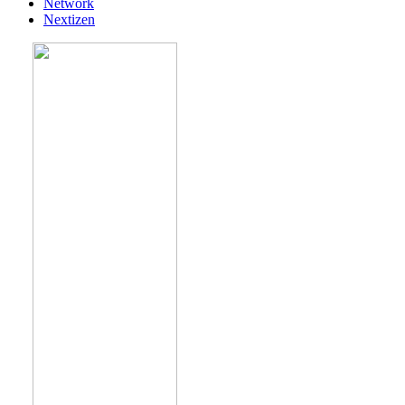
Network
Nextizen