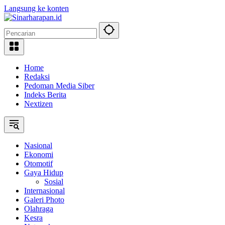
Langsung ke konten
Home
Redaksi
Pedoman Media Siber
Indeks Berita
Nextizen
Nasional
Ekonomi
Otomotif
Gaya Hidup
Sosial
Internasional
Galeri Photo
Olahraga
Kesra