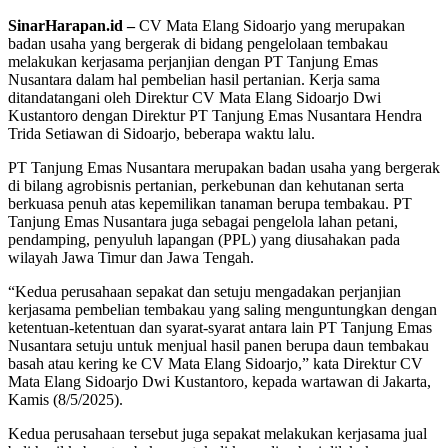
SinarHarapan.id –
CV Mata Elang Sidoarjo yang merupakan
badan usaha yang bergerak di bidang pengelolaan tembakau
melakukan kerjasama perjanjian dengan PT Tanjung Emas
Nusantara dalam hal pembelian hasil pertanian. Kerja sama
ditandatangani oleh Direktur CV Mata Elang Sidoarjo Dwi
Kustantoro dengan Direktur PT Tanjung Emas Nusantara Hendra
Trida Setiawan di Sidoarjo, beberapa waktu lalu.
PT Tanjung Emas Nusantara merupakan badan usaha yang bergerak
di bilang agrobisnis pertanian, perkebunan dan kehutanan serta
berkuasa penuh atas kepemilikan tanaman berupa tembakau. PT
Tanjung Emas Nusantara juga sebagai pengelola lahan petani,
pendamping, penyuluh lapangan (PPL) yang diusahakan pada
wilayah Jawa Timur dan Jawa Tengah.
“Kedua perusahaan sepakat dan setuju mengadakan perjanjian
kerjasama pembelian tembakau yang saling menguntungkan dengan
ketentuan-ketentuan dan syarat-syarat antara lain PT Tanjung Emas
Nusantara setuju untuk menjual hasil panen berupa daun tembakau
basah atau kering ke CV Mata Elang Sidoarjo,” kata Direktur CV
Mata Elang Sidoarjo Dwi Kustantoro, kepada wartawan di Jakarta,
Kamis (8/5/2025).
Kedua perusahaan tersebut juga sepakat melakukan kerjasama jual