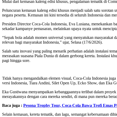
Mulai dari kemasan kaleng edisi khusus, pengalaman tematik di Com
Peluncuran kemasan kaleng edisi khusus menjadi salah satu sorotan
negara peserta. Kemasan ini kini tersedia di seluruh Indonesia dan m
Presiden Director Coca-Cola Indonesia, Eva Lusiana, menekankan ba
sekadar kampanye pemasaran, melainkan upaya nyata untuk mencip
“Sepak bola adalah momen universal yang menyatukan masyarakat dari
relevan bagi masyarakat Indonesia,” ujar, Selasa (17/6/2026).
Salah satu inovasi yang paling menarik perhatian adalah instalasi te
merasakan suasana Piala Dunia di dalam gerbong kereta. Instalasi k
pagi hingga sore.
Tidak hanya mengandalkan elemen visual, Coca-Cola Indonesia juga m
versi Indonesia, Tiara Andini, Silet Open Up, Ecko Show, dan Eka G
Eka Gustiwana menyampaikan kebanggaannya terlibat dalam proyek in
merayakannya dengan cara mereka sendiri, di mana pun mereka bera
Baca juga :
Pesona Trophy Tour, Coca-Cola Bawa Trofi Emas Pi
Selain kemasan, kereta tematik, dan lagu, semangat kebersamaan dihi