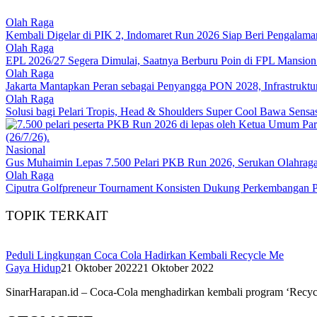
Olah Raga
Kembali Digelar di PIK 2, Indomaret Run 2026 Siap Beri Pengalaman
Olah Raga
EPL 2026/27 Segera Dimulai, Saatnya Berburu Poin di FPL Mansion 
Olah Raga
Jakarta Mantapkan Peran sebagai Penyangga PON 2028, Infrastruktur S
Olah Raga
Solusi bagi Pelari Tropis, Head & Shoulders Super Cool Bawa Sensa
Nasional
Gus Muhaimin Lepas 7.500 Pelari PKB Run 2026, Serukan Olahraga
Olah Raga
Ciputra Golfpreneur Tournament Konsisten Dukung Perkembangan Pr
TOPIK TERKAIT
Peduli Lingkungan Coca Cola Hadirkan Kembali Recycle Me
Gaya Hidup
21 Oktober 2022
21 Oktober 2022
SinarHarapan.id – Coca-Cola menghadirkan kembali program ‘Recycl