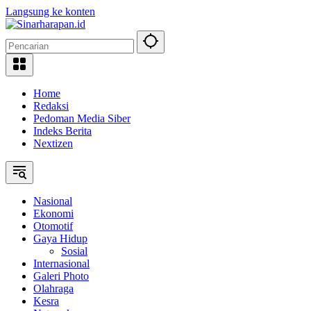
Langsung ke konten
Home
Redaksi
Pedoman Media Siber
Indeks Berita
Nextizen
Nasional
Ekonomi
Otomotif
Gaya Hidup
Sosial
Internasional
Galeri Photo
Olahraga
Kesra