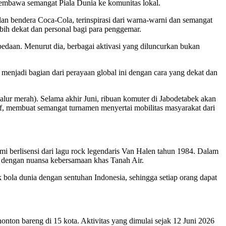
membawa semangat Piala Dunia ke komunitas lokal.
an bendera Coca-Cola, terinspirasi dari warna-warni dan semangat
ebih dekat dan personal bagi para penggemar.
daan. Menurut dia, berbagai aktivasi yang diluncurkan bukan
menjadi bagian dari perayaan global ini dengan cara yang dekat dan
jalur merah). Selama akhir Juni, ribuan komuter di Jabodetabek akan
if, membuat semangat turnamen menyertai mobilitas masyarakat dari
i berlisensi dari lagu rock legendaris Van Halen tahun 1984. Dalam
t dengan nuansa kebersamaan khas Tanah Air.
bola dunia dengan sentuhan Indonesia, sehingga setiap orang dapat
onton bareng di 15 kota. Aktivitas yang dimulai sejak 12 Juni 2026