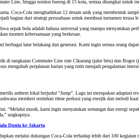
muter Line, hingga nonton bareng di 15 kota, semua dirangkai untuk 
 utama. Coca-Cola menghadirkan 12 desain unik yang membentuk tampil
enjadi bagian dari strategi perusahaan untuk membuat turnamen terasa l
hwa sepak bola adalah bahasa universal yang mampu menyatukan perbe
takan momen kebersamaan yang berkesan.
 berbagai latar belakang dan generasi. Kami ingin semua orang dapat 
matik di rangkaian Commuter Line rute Cikarang (jalur biru) dan Bogor (
husus mengubah perjalanan harian yang rutin menjadi pengalaman imers
erilis anthem lokal berjudul “Jump”. Lagu ini merupakan adaptasi resm
ustiwana memberi sentuhan ritme perkusi yang enerjik dan melodi kua
i. “Melalui musik, kami ingin menyatukan semangat dan energi sepak 
da,” ungkapnya.
ala Dunia ke Jakarta
dupkan melalui dukungan Coca-Cola terhadap lebih dari 100 kegiatan n