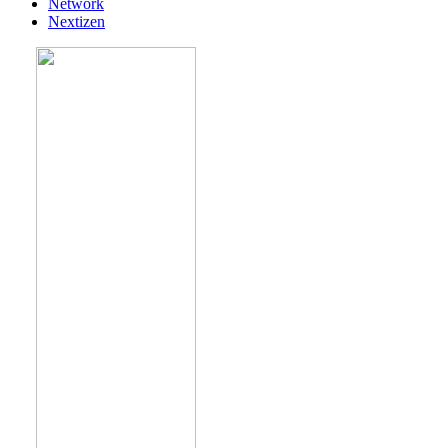
Network
Nextizen