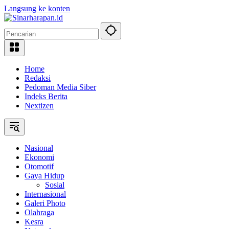
Langsung ke konten
Home
Redaksi
Pedoman Media Siber
Indeks Berita
Nextizen
Nasional
Ekonomi
Otomotif
Gaya Hidup
Sosial
Internasional
Galeri Photo
Olahraga
Kesra