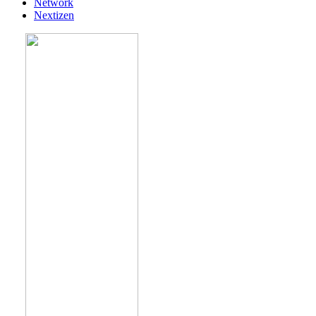
Network
Nextizen