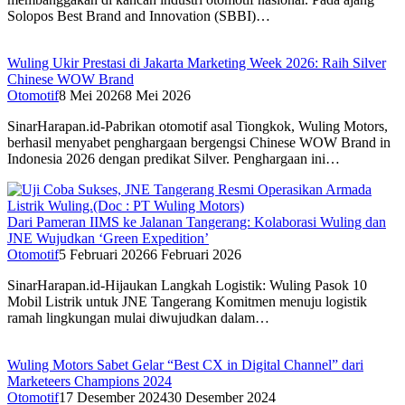
Solopos Best Brand and Innovation (SBBI)…
Wuling Ukir Prestasi di Jakarta Marketing Week 2026: Raih Silver
Chinese WOW Brand
Otomotif
8 Mei 2026
8 Mei 2026
SinarHarapan.id-Pabrikan otomotif asal Tiongkok, Wuling Motors,
berhasil menyabet penghargaan bergengsi Chinese WOW Brand in
Indonesia 2026 dengan predikat Silver. Penghargaan ini…
Dari Pameran IIMS ke Jalanan Tangerang: Kolaborasi Wuling dan
JNE Wujudkan ‘Green Expedition’
Otomotif
5 Februari 2026
6 Februari 2026
SinarHarapan.id-Hijaukan Langkah Logistik: Wuling Pasok 10
Mobil Listrik untuk JNE Tangerang Komitmen menuju logistik
ramah lingkungan mulai diwujudkan dalam…
Wuling Motors Sabet Gelar “Best CX in Digital Channel” dari
Marketeers Champions 2024
Otomotif
17 Desember 2024
30 Desember 2024