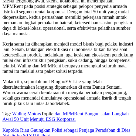
Meski tergolong awal, skema kolaborasi ini menempatkan
MPMRent pada posisi strategis sebagai pelopor penyedia armada
listrik di segmen rental korporasi. Dengan total 50 unit yang mulai
dioperasikan, kedua perusahaan memiliki pekerjaan rumah untuk
memantau tingkat pemakaian baterai, ketersediaan stasiun pengisian
daya di lokasi-lokasi operasional, serta efektivitas pelatihan sumber
daya manusia.
Kerja sama itu diharapkan menjadi model bisnis bagi pelaku industri
lain. Sebab, tantangan elektrifikasi di Indonesia bukan hanya soal
ketersediaan produk, melainkan juga kesiapan ekosistem pendukung
mulai dari infrastruktur pengisian, suku cadang, hingga kompetensi
teknisi. Wuling dan MPMRent berupaya merangkai seluruh mata
rantai itu melalui satu paket solusi terpadu.
Malam itu, sejumlah unit BinguoEV Lite yang telah
diserahterimakan langsung dipamerkan di area Danau Sentani.
Warna-warna cerah kendaraan itu menyita perhatian pengunjung,
sekaligus menandai dimulainya operasional armada listrik di tengah
hiruk-pikuk lalu lintas Jabodetabek.
Tag:
Wuling Motors
Topik:
dan MPMRent Bangun Jalan
Langkah
Awal 50 Unit
Menuju ESG Korporasi
Kapolda Riau Gaungkan Polisi sebagai Penjaga Peradaban di Dies
Natalis ke-80 STIK Polri