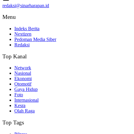
redaksi@sinarharapan.id
Menu
Indeks Berita
Nextizen
Pedoman Media Siber
Redaksi
Top Kanal
Network
Nasional
Ekonomi
Otomotif
Gaya Hidup
Foto
Internasional
Kesra
Olah Raga
Top Tags