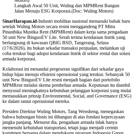
Langkah Awal 50 Unit, Wuling dan MPMRent Bangun
Jalan Menuju ESG Korporasi.(Doc: Wuling Motors)
SinarHarapan.id-
Industri mobilitas nasional memasuki babak baru
setelah Wuling Motors secara resmi menggandeng PT Mitra
Pinasthika Mustika Rent (MPMRent) dalam kerja sama pengadaan
50 unit New BinguoEV Lite. Serah terima kendaraan listrik yang
berlangsung di kawasan QBIG BSD, Tangerang, Selasa
(17/6/2026), itu bukan sekadar transaksi penjualan, melainkan uji
coba terukur bagi adopsi kendaraan listrik di sektor rental dan solusi
armada korporasi.
Kolaborasi ini menandai pergeseran signifikan dari sekadar gaya
hidup hijau menuju efisiensi operasional yang terukur. Sebanyak 50
unit New BinguoEV Lite resmi menjadi bagian dari portofolio
MPMRent melalui skema pembelian armada. Keputusan itu diambil
menyusul meningkatnya kebutuhan pelanggan korporasi yang mulai
memasukkan prinsip Environmental, Social, and Governance (ESG)
ke dalam rantai operasional mereka.
Presiden Direktur Wuling Motors, Tang Wensheng, menegaskan
bahwa hubungan bisnis ini dibangun di atas fondasi kepercayaan
jangka panjang. Menurut dia, pengadaan armada tidak hanya
memenuhi kebutuhan transportasi, tetapi juga menjadi cermin
komitmen bersama dalam mendukung program Indonesia Green