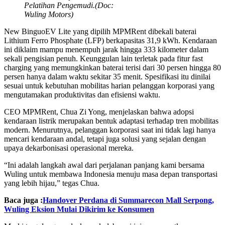
Pelatihan Pengemudi.(Doc:
Wuling Motors)
New BinguoEV Lite yang dipilih MPMRent dibekali baterai
Lithium Ferro Phosphate (LFP) berkapasitas 31,9 kWh. Kendaraan
ini diklaim mampu menempuh jarak hingga 333 kilometer dalam
sekali pengisian penuh. Keunggulan lain terletak pada fitur fast
charging yang memungkinkan baterai terisi dari 30 persen hingga 80
persen hanya dalam waktu sekitar 35 menit. Spesifikasi itu dinilai
sesuai untuk kebutuhan mobilitas harian pelanggan korporasi yang
mengutamakan produktivitas dan efisiensi waktu.
CEO MPMRent, Chua Zi Yong, menjelaskan bahwa adopsi
kendaraan listrik merupakan bentuk adaptasi terhadap tren mobilitas
modern. Menurutnya, pelanggan korporasi saat ini tidak lagi hanya
mencari kendaraan andal, tetapi juga solusi yang sejalan dengan
upaya dekarbonisasi operasional mereka.
“Ini adalah langkah awal dari perjalanan panjang kami bersama
Wuling untuk membawa Indonesia menuju masa depan transportasi
yang lebih hijau,” tegas Chua.
Baca juga :
Handover Perdana di Summarecon Mall Serpong,
Wuling Eksion Mulai Dikirim ke Konsumen