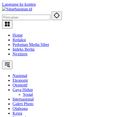
Langsung ke konten
Home
Redaksi
Pedoman Media Siber
Indeks Berita
Nextizen
Nasional
Ekonomi
Otomotif
Gaya Hidup
Sosial
Internasional
Galeri Photo
Olahraga
Kesra