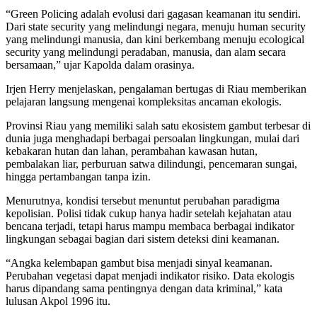
“Green Policing adalah evolusi dari gagasan keamanan itu sendiri.
Dari state security yang melindungi negara, menuju human security
yang melindungi manusia, dan kini berkembang menuju ecological
security yang melindungi peradaban, manusia, dan alam secara
bersamaan,” ujar Kapolda dalam orasinya.
Irjen Herry menjelaskan, pengalaman bertugas di Riau memberikan
pelajaran langsung mengenai kompleksitas ancaman ekologis.
Provinsi Riau yang memiliki salah satu ekosistem gambut terbesar di
dunia juga menghadapi berbagai persoalan lingkungan, mulai dari
kebakaran hutan dan lahan, perambahan kawasan hutan,
pembalakan liar, perburuan satwa dilindungi, pencemaran sungai,
hingga pertambangan tanpa izin.
Menurutnya, kondisi tersebut menuntut perubahan paradigma
kepolisian. Polisi tidak cukup hanya hadir setelah kejahatan atau
bencana terjadi, tetapi harus mampu membaca berbagai indikator
lingkungan sebagai bagian dari sistem deteksi dini keamanan.
“Angka kelembapan gambut bisa menjadi sinyal keamanan.
Perubahan vegetasi dapat menjadi indikator risiko. Data ekologis
harus dipandang sama pentingnya dengan data kriminal,” kata
lulusan Akpol 1996 itu.