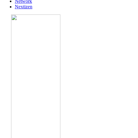
Network
Nextizen