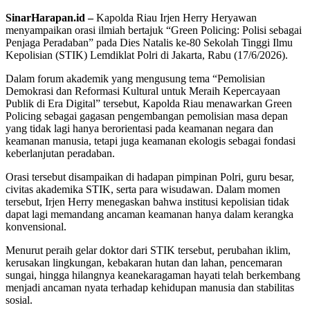
SinarHarapan.id –
Kapolda Riau Irjen Herry Heryawan
menyampaikan orasi ilmiah bertajuk “Green Policing: Polisi sebagai
Penjaga Peradaban” pada Dies Natalis ke-80 Sekolah Tinggi Ilmu
Kepolisian (STIK) Lemdiklat Polri di Jakarta, Rabu (17/6/2026).
Dalam forum akademik yang mengusung tema “Pemolisian
Demokrasi dan Reformasi Kultural untuk Meraih Kepercayaan
Publik di Era Digital” tersebut, Kapolda Riau menawarkan Green
Policing sebagai gagasan pengembangan pemolisian masa depan
yang tidak lagi hanya berorientasi pada keamanan negara dan
keamanan manusia, tetapi juga keamanan ekologis sebagai fondasi
keberlanjutan peradaban.
Orasi tersebut disampaikan di hadapan pimpinan Polri, guru besar,
civitas akademika STIK, serta para wisudawan. Dalam momen
tersebut, Irjen Herry menegaskan bahwa institusi kepolisian tidak
dapat lagi memandang ancaman keamanan hanya dalam kerangka
konvensional.
Menurut peraih gelar doktor dari STIK tersebut, perubahan iklim,
kerusakan lingkungan, kebakaran hutan dan lahan, pencemaran
sungai, hingga hilangnya keanekaragaman hayati telah berkembang
menjadi ancaman nyata terhadap kehidupan manusia dan stabilitas
sosial.