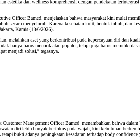
n estetika dan wellness komprehensif dengan pendekatan terintegra
tive Officer Bamed, menjelaskan bahwa masyarakat kini mulai memil
 tubuh secara menyeluruh. Karena kesehatan kulit, bentuk tubuh, dan k
Jakarta, Kamis (18/6/2026).
lan, melainkan aset yang berkontribusi pada kepercayaan diri dan kuali
 tidak hanya harus menarik atau populer, tetapi juga harus memiliki d
apat menjadi solusi,” tegasnya.
 & Customer Management Officer Bamed, menambahkan bahwa dalam bebe
tan diri lebih banyak berfokus pada wajah, kini kebutuhan berkembang
 tetapi bukti adanya peningkatan kesadaran terhadap body confidence y