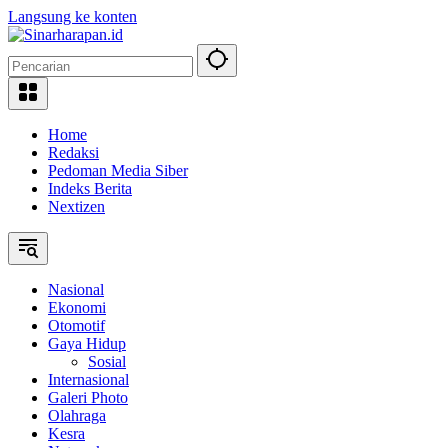
Langsung ke konten
Home
Redaksi
Pedoman Media Siber
Indeks Berita
Nextizen
Nasional
Ekonomi
Otomotif
Gaya Hidup
Sosial
Internasional
Galeri Photo
Olahraga
Kesra