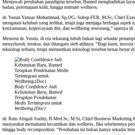
Menjawab perubahan paradigma tersebut, Bamed menghadirkan layana
badan, peremajaan kulit, hingga intimate wellness.
dr. Yassin Yanuar Mohammad, Sp.OG, Subsp.FER, M.Sc, Chief Execu
mengatasi keluhan yang terlihat, tetapi juga menjaga berbagai aspek
kenyamanan, kepercayaan diri, dan wellbeing seseorang,” ujarnya di 
Menurut dr. Yassin, di era sekarang tubuh bukan lagi sekadar penampi
menyeluruh, terukur, dan ditangani oleh ahlinya. “Bagi kami, inovasi
teknologi terbaru, tetapi memastikan teknologi tersebut benar-benar d
Body Confidence Jadi
Kebutuhan Baru, Bamed
Terapkan Pendekatan
Medis Terintegrasi untuk
Wellbeing.(Doc)
dr. Ratu Abigail Audity, B.Med.Sc, M.Si, Chief Business Marketing
masyarakat memahami kecantikan dan wellness. Jika sebelumnya perawa
hingga body recomposition. “Perubahan ini bukan hanya sekadar tren,