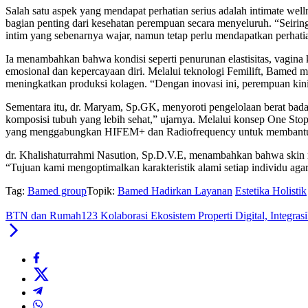
Salah satu aspek yang mendapat perhatian serius adalah intimate 
bagian penting dari kesehatan perempuan secara menyeluruh. “Seirin
intim yang sebenarnya wajar, namun tetap perlu mendapatkan perhatian
Ia menambahkan bahwa kondisi seperti penurunan elastisitas, vagina k
emosional dan kepercayaan diri. Melalui teknologi Femilift, Bamed 
meningkatkan produksi kolagen. “Dengan inovasi ini, perempuan kini 
Sementara itu, dr. Maryam, Sp.GK, menyoroti pengelolaan berat bada
komposisi tubuh yang lebih sehat,” ujarnya. Melalui konsep One Sto
yang menggabungkan HIFEM+ dan Radiofrequency untuk membantu p
dr. Khalishaturrahmi Nasution, Sp.D.V.E, menambahkan bahwa skin re
“Tujuan kami mengoptimalkan karakteristik alami setiap individu agar t
Tag:
Bamed group
Topik:
Bamed Hadirkan Layanan
Estetika Holistik
BTN dan Rumah123 Kolaborasi Ekosistem Properti Digital, Integra