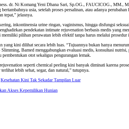
wellness. dr. Ni Komang Yeni Dhana Sari, Sp.OG., FAUCICOG., MM., M
g bertambahnya usia, setelah proses persalinan, atau adanya perubah
 tepat,” jelasnya.
ering, inkontinensia urine ringan, vaginismus, hingga disfungsi seksua
menghadirkan pendekatan intimate rejuvenation berbasis medis yang me
memiliki pilihan perawatan lebih efektif tanpa harus melalui prosedur
n yang kini dilihat secara lebih luas. “Tujuannya bukan hanya menuru
p Slimming, Bamed menggabungkan evaluasi medis, konsultasi nutrisi,
embentukan otot sekaligus pengurangan lemak.
juvenation seperti chemical peeling kini banyak diminati karena pros
erlihat lebih sehat, segar, dan natural,” tutupnya.
Kesehatan Kini Tak Sekadar Tampilan Luar
sikan Akses Kepemilikan Hunian