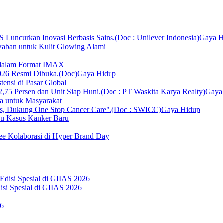
Gaya H
ban untuk Kulit Glowing Alami
r dalam Format IMAX
Gaya Hidup
ensi di Pasar Global
Gaya
ka untuk Masyarakat
Gaya Hidup
bu Kasus Kanker Baru
ee Kolaborasi di Hyper Brand Day
si Spesial di GIIAS 2026