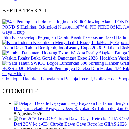
BERITA TERKAIT
POND’S Hadirkan Teknologi Niasorcinol™ di PIT PERDOSKI, Jawa
Gaya Hidup
Film Kuasa Gelap: Perjanjian Darah, Kisah Eksorsisme Bakal Hadi
Enam Belas Tahun Berkiprah, IndoBeauty Expo 2026 Buktikan Eksist
Waskita Realty Buka Gerai di Danantara Expo 2026, Hadirkan Vasa
BOSS 2026: Menkes Soroti Pentingnya Deteksi Dini Hadapi 474 Ri
Gaya Hidup
GloUtopia Hadirkan Pengalaman Belanja Imersif, Unilever dan Shop
OTOMOTIF
Delapan Dekade Kejayaan: Jeep Rayakan 85 Tahun dengan Edi
8 Agustus 2026
Dari 2CV ke e-C3: Citroën Bawa Gaya Retro ke GIIAS 2026