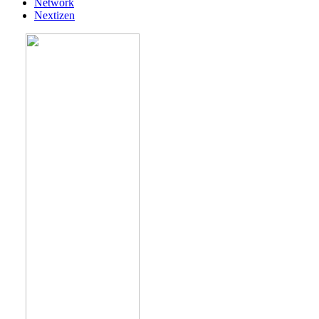
Network
Nextizen