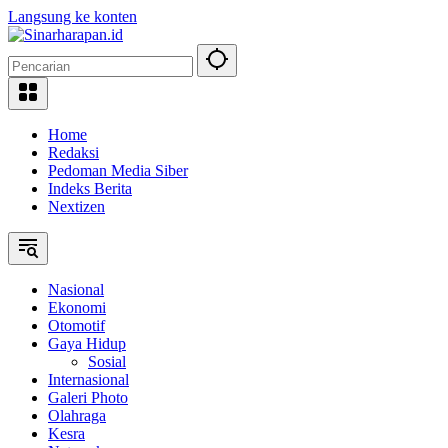
Langsung ke konten
Home
Redaksi
Pedoman Media Siber
Indeks Berita
Nextizen
Nasional
Ekonomi
Otomotif
Gaya Hidup
Sosial
Internasional
Galeri Photo
Olahraga
Kesra