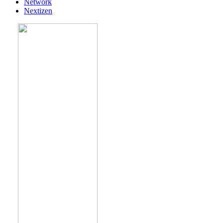
Network
Nextizen