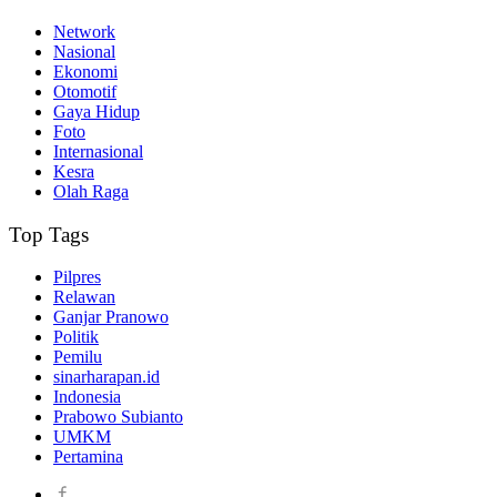
Network
Nasional
Ekonomi
Otomotif
Gaya Hidup
Foto
Internasional
Kesra
Olah Raga
Top Tags
Pilpres
Relawan
Ganjar Pranowo
Politik
Pemilu
sinarharapan.id
Indonesia
Prabowo Subianto
UMKM
Pertamina