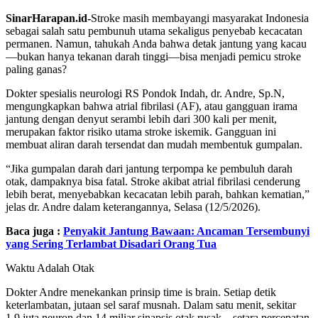
SinarHarapan.id-
Stroke masih membayangi masyarakat Indonesia
sebagai salah satu pembunuh utama sekaligus penyebab kecacatan
permanen. Namun, tahukah Anda bahwa detak jantung yang kacau
—bukan hanya tekanan darah tinggi—bisa menjadi pemicu stroke
paling ganas?
Dokter spesialis neurologi RS Pondok Indah, dr. Andre, Sp.N,
mengungkapkan bahwa atrial fibrilasi (AF), atau gangguan irama
jantung dengan denyut serambi lebih dari 300 kali per menit,
merupakan faktor risiko utama stroke iskemik. Gangguan ini
membuat aliran darah tersendat dan mudah membentuk gumpalan.
“Jika gumpalan darah dari jantung terpompa ke pembuluh darah
otak, dampaknya bisa fatal. Stroke akibat atrial fibrilasi cenderung
lebih berat, menyebabkan kecacatan lebih parah, bahkan kematian,”
jelas dr. Andre dalam keterangannya, Selasa (12/5/2026).
Baca juga :
Penyakit Jantung Bawaan: Ancaman Tersembunyi
yang Sering Terlambat Disadari Orang Tua
Waktu Adalah Otak
Dokter Andre menekankan prinsip time is brain. Setiap detik
keterlambatan, jutaan sel saraf musnah. Dalam satu menit, sekitar
1,9 juta neuron dan 14 miliar sinapsis otak rusak—setara percepatan