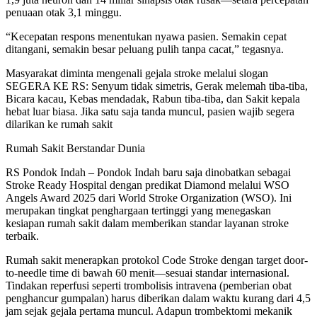
penuaan otak 3,1 minggu.
“Kecepatan respons menentukan nyawa pasien. Semakin cepat
ditangani, semakin besar peluang pulih tanpa cacat,” tegasnya.
Masyarakat diminta mengenali gejala stroke melalui slogan
SEGERA KE RS: Senyum tidak simetris, Gerak melemah tiba-tiba,
Bicara kacau, Kebas mendadak, Rabun tiba-tiba, dan Sakit kepala
hebat luar biasa. Jika satu saja tanda muncul, pasien wajib segera
dilarikan ke rumah sakit
Rumah Sakit Berstandar Dunia
RS Pondok Indah – Pondok Indah baru saja dinobatkan sebagai
Stroke Ready Hospital dengan predikat Diamond melalui WSO
Angels Award 2025 dari World Stroke Organization (WSO). Ini
merupakan tingkat penghargaan tertinggi yang menegaskan
kesiapan rumah sakit dalam memberikan standar layanan stroke
terbaik.
Rumah sakit menerapkan protokol Code Stroke dengan target door-
to-needle time di bawah 60 menit—sesuai standar internasional.
Tindakan reperfusi seperti trombolisis intravena (pemberian obat
penghancur gumpalan) harus diberikan dalam waktu kurang dari 4,5
jam sejak gejala pertama muncul. Adapun trombektomi mekanik