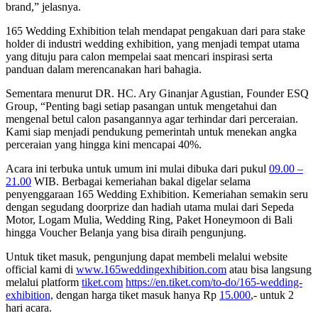
brand,” jelasnya.
165 Wedding Exhibition telah mendapat pengakuan dari para stake
holder di industri wedding exhibition, yang menjadi tempat utama
yang dituju para calon mempelai saat mencari inspirasi serta
panduan dalam merencanakan hari bahagia.
Sementara menurut DR. HC. Ary Ginanjar Agustian, Founder ESQ
Group, “Penting bagi setiap pasangan untuk mengetahui dan
mengenal betul calon pasangannya agar terhindar dari perceraian.
Kami siap menjadi pendukung pemerintah untuk menekan angka
perceraian yang hingga kini mencapai 40%.
Acara ini terbuka untuk umum ini mulai dibuka dari pukul
09.00 –
21.00
WIB. Berbagai kemeriahan bakal digelar selama
penyenggaraan 165 Wedding Exhibition. Kemeriahan semakin seru
dengan segudang doorprize dan hadiah utama mulai dari Sepeda
Motor, Logam Mulia, Wedding Ring, Paket Honeymoon di Bali
hingga Voucher Belanja yang bisa diraih pengunjung.
Untuk tiket masuk, pengunjung dapat membeli melalui website
official kami di
www.165weddingexhibition.com
atau bisa langsung
melalui platform
tiket.com
https://en.tiket.com/to-do/165-wedding-
exhibition,
dengan harga tiket masuk hanya Rp
15.000
,- untuk 2
hari acara.