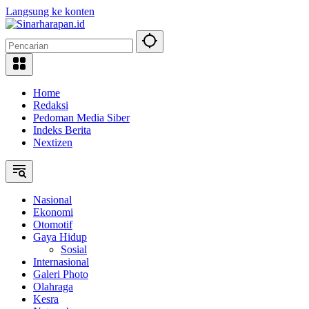
Langsung ke konten
Home
Redaksi
Pedoman Media Siber
Indeks Berita
Nextizen
Nasional
Ekonomi
Otomotif
Gaya Hidup
Sosial
Internasional
Galeri Photo
Olahraga
Kesra