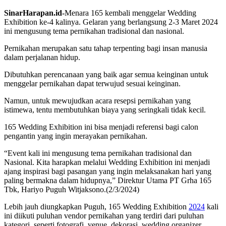
SinarHarapan.id-
Menara 165 kembali menggelar Wedding
Exhibition ke-4 kalinya. Gelaran yang berlangsung 2-3 Maret 2024
ini mengusung tema pernikahan tradisional dan nasional.
Pernikahan merupakan satu tahap terpenting bagi insan manusia
dalam perjalanan hidup.
Dibutuhkan perencanaan yang baik agar semua keinginan untuk
menggelar pernikahan dapat terwujud sesuai keinginan.
Namun, untuk mewujudkan acara resepsi pernikahan yang
istimewa, tentu membutuhkan biaya yang seringkali tidak kecil.
165 Wedding Exhibition ini bisa menjadi referensi bagi calon
pengantin yang ingin merayakan pernikahan.
“Event kali ini mengusung tema pernikahan tradisional dan
Nasional. Kita harapkan melalui Wedding Exhibition ini menjadi
ajang inspirasi bagi pasangan yang ingin melaksanakan hari yang
paling bermakna dalam hidupnya,” Direktur Utama PT Grha 165
Tbk, Hariyo Puguh Witjaksono.(2/3/2024)
Lebih jauh diungkapkan Puguh, 165 Wedding Exhibition
2024
kali
ini diikuti puluhan vendor pernikahan yang terdiri dari puluhan
kategori, seperti fotografi, venue, dekorasi, wedding organizer,