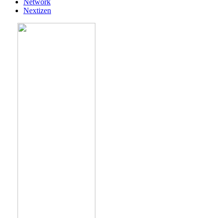
Network
Nextizen