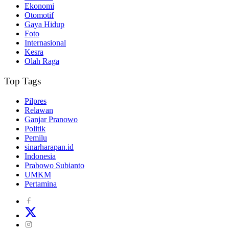
Ekonomi
Otomotif
Gaya Hidup
Foto
Internasional
Kesra
Olah Raga
Top Tags
Pilpres
Relawan
Ganjar Pranowo
Politik
Pemilu
sinarharapan.id
Indonesia
Prabowo Subianto
UMKM
Pertamina