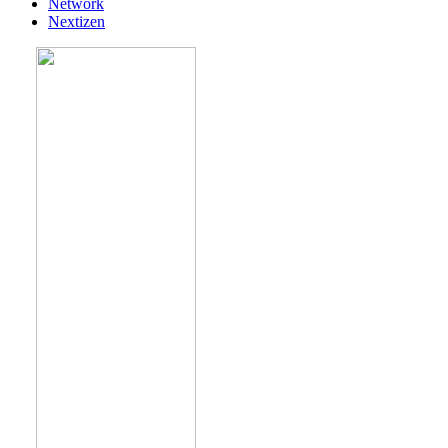
Network
Nextizen