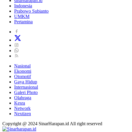
sinarharapan.id
Indonesia
Prabowo Subianto
UMKM
Pertamina
Nasional
Ekonomi
Otomotif
Gaya Hidup
Internasional
Galeri Photo
Olahraga
Kesra
Network
Nextizen
Copyright @ 2024 SinarHarapan.id All right reserved