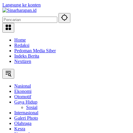
Langsung ke konten
Home
Redaksi
Pedoman Media Siber
Indeks Berita
Nextizen
Nasional
Ekonomi
Otomotif
Gaya Hidup
Sosial
Internasional
Galeri Photo
Olahraga
Kesra