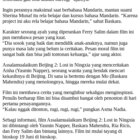
Ingin perannya maksimal saat berbahasa Mandarin, mantan suami
Sherina Munaf itu rela belajar dan kursus bahasa Mandarin. “Karena
project ini aku rela belajar bahasa Mandarin,” sahut Baskara.
Karakter seorang ayah yang diperankan Ferry Salim dalam film ini
pun membawa pesan yang kuat.
“Dia sosok yang baik dan mendidik anak-anaknya, namun juga
punya masa lalu yang belum ia ceritakan. Pesan moral film ini
sangat baik dan bisa jadi tontonan keluarga,” ujar sang aktor.
Assalamualaikum Beijing 2: Lost in Ningxia yang menceritakan
Aisha (Yasmin Napper), seorang wanita yang hendak mencari
kekasihnya di Beijing. Di sana ia bertemu dengan Mo (Baskara
Mahendra) yang menolongnya, hingga mereka mulai dekat.
Film ini membawa cerita yang menghibur sekaligus menginspirasi.
Penulis berharap film ini bisa disambut hangat oleh penonton di hari
pertama penayangannya.
“Kalau nggak ditonton, rugi, rugi, rugi,” pungkas Asma Nadia.
Sebagi informasi, film Assalamualaikum Beijing 2: Lost in Ningxia
ini dibintangi oleh Yasmin Napper, Baskara Mahendra, Ria Ricis,
dan Fery Salim dan bintang lainnya. Film ini mulai tayang di
bioskop 19 Juni di bioskop.