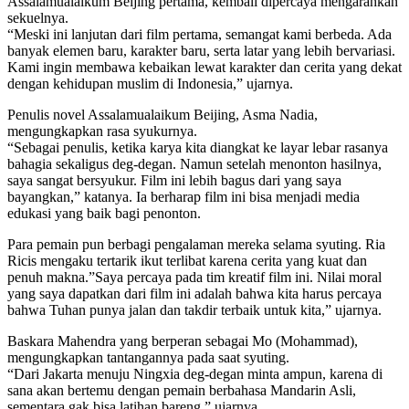
Assalamualaikum Beijing pertama, kembali dipercaya mengarahkan
sekuelnya.
“Meski ini lanjutan dari film pertama, semangat kami berbeda. Ada
banyak elemen baru, karakter baru, serta latar yang lebih bervariasi.
Kami ingin membawa kebaikan lewat karakter dan cerita yang dekat
dengan kehidupan muslim di Indonesia,” ujarnya.
Penulis novel Assalamualaikum Beijing, Asma Nadia,
mengungkapkan rasa syukurnya.
“Sebagai penulis, ketika karya kita diangkat ke layar lebar rasanya
bahagia sekaligus deg-degan. Namun setelah menonton hasilnya,
saya sangat bersyukur. Film ini lebih bagus dari yang saya
bayangkan,” katanya. Ia berharap film ini bisa menjadi media
edukasi yang baik bagi penonton.
Para pemain pun berbagi pengalaman mereka selama syuting. Ria
Ricis mengaku tertarik ikut terlibat karena cerita yang kuat dan
penuh makna.”Saya percaya pada tim kreatif film ini. Nilai moral
yang saya dapatkan dari film ini adalah bahwa kita harus percaya
bahwa Tuhan punya jalan dan takdir terbaik untuk kita,” ujarnya.
Baskara Mahendra yang berperan sebagai Mo (Mohammad),
mengungkapkan tantangannya pada saat syuting.
“Dari Jakarta menuju Ningxia deg-degan minta ampun, karena di
sana akan bertemu dengan pemain berbahasa Mandarin Asli,
sementara gak bisa latihan bareng,” ujarnya.