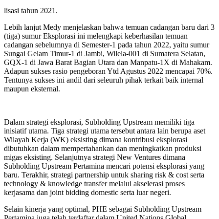
lisasi tahun 2021.
Lebih lanjut Medy menjelaskan bahwa temuan cadangan baru dari 3
(tiga) sumur Eksplorasi ini melengkapi keberhasilan temuan
cadangan sebelumnya di Semester-1 pada tahun 2022, yaitu sumur
Sungai Gelam Timur-1 di Jambi, Wilela-001 di Sumatera Selatan,
GQX-1 di Jawa Barat Bagian Utara dan Manpatu-1X di Mahakam.
Adapun sukses rasio pengeboran Ytd Agustus 2022 mencapai 70%.
Tentunya sukses ini andil dari seleuruh pihak terkait baik internal
maupun eksternal.
Dalam strategi eksplorasi, Subholding Upstream memiliki tiga
inisiatif utama. Tiga strategi utama tersebut antara lain berupa aset
Wilayah Kerja (WK) eksisting dimana kontribusi eksplorasi
dibutuhkan dalam mempertahankan dan meningkatkan produksi
migas eksisting. Selanjutnya strategi New Ventures dimana
Subholding Upstream Pertamina mencari potensi eksplorasi yang
baru. Terakhir, strategi partnership untuk sharing risk & cost serta
technology & knowledge transfer melalui akselerasi proses
kerjasama dan joint bidding domestic serta luar negeri.
Selain kinerja yang optimal, PHE sebagai Subholding Upstream
Pertamina juga telah terdaftar dalam United Nations Global