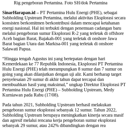
Rig pengeboran Pertamina. Foto SH/dok Pertamina
SinarHarapan.id –
PT Pertamina Hulu Energi (PHE), sebagai
Subholding Upstream Pertamina, melalui aktivitas Eksplorasi secara
konsisten berkomitmen berkontribusi dalam mencapai ketahanan
energi nasional. Hal ini terbukti dengan penemuan cadangan baru
melalui pengeboran sumur Eksplorasi R-2 yang terletak di offshore
Aceh bagian Barat, Bajakah-001 yang terletak di onshore Jawa
Barat bagian Utara dan Markisa-001 yang terletak di onshore
Salawati Papua.
“Hingga tengah Agustus ini yang bertepatan dengan hari
Kemerdekaan ke 77 Republik Indonesia, Eksplorasi PT Pertamina
Hulu Energi (PHE) telah merampungkan 8 sumur dan 7 sumur on
going yang akan dilanjutkan dengan uji alir. Kami berharap target
penyelesaian 29 sumur di akhir tahun dapat tercapai dan
membuahkan hasil yang maksimal,” ungkap Direktur Eksplorasi PT
Pertamina Hulu Energi (PHE) – Subholding Upstream, Medy
Kurniawan pada Rabu (17/08).
Pada tahun 2021, Subholding Upstream berhasil melakukan
pengeboran sumur eksplorasi sebanyak 12 sumur. Tahun 2022,
Subholding Upstream berupaya meningkatkan kinerja secara masif
dan agresif melalui rencana kerja pengeboran sumur eksplorasi
sebanyak 29 sumur, atau 242% dibandingkan dengan rea