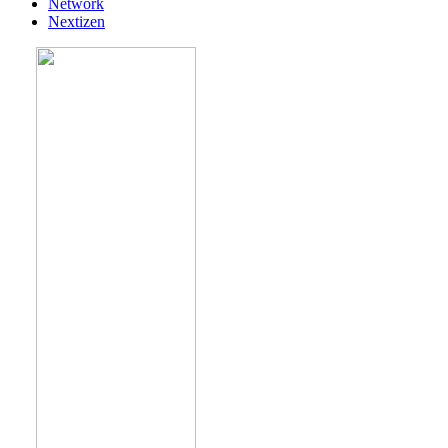
Network
Nextizen