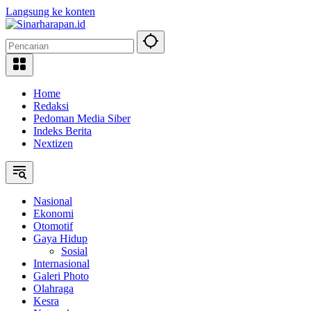
Langsung ke konten
Home
Redaksi
Pedoman Media Siber
Indeks Berita
Nextizen
Nasional
Ekonomi
Otomotif
Gaya Hidup
Sosial
Internasional
Galeri Photo
Olahraga
Kesra