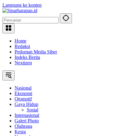
Langsung ke konten
Home
Redaksi
Pedoman Media Siber
Indeks Berita
Nextizen
Nasional
Ekonomi
Otomotif
Gaya Hidup
Sosial
Internasional
Galeri Photo
Olahraga
Kesra