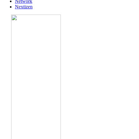
Network
Nextizen