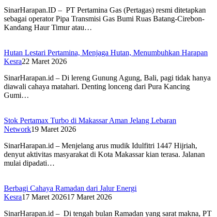
SinarHarapan.ID – PT Pertamina Gas (Pertagas) resmi ditetapkan
sebagai operator Pipa Transmisi Gas Bumi Ruas Batang-Cirebon-
Kandang Haur Timur atau…
Hutan Lestari Pertamina, Menjaga Hutan, Menumbuhkan Harapan
Kesra
22 Maret 2026
SinarHarapan.id – Di lereng Gunung Agung, Bali, pagi tidak hanya
diawali cahaya matahari. Denting lonceng dari Pura Kancing
Gumi…
Stok Pertamax Turbo di Makassar Aman Jelang Lebaran
Network
19 Maret 2026
SinarHarapan.id – Menjelang arus mudik Idulfitri 1447 Hijriah,
denyut aktivitas masyarakat di Kota Makassar kian terasa. Jalanan
mulai dipadati…
Berbagi Cahaya Ramadan dari Jalur Energi
Kesra
17 Maret 2026
17 Maret 2026
SinarHarapan.id – Di tengah bulan Ramadan yang sarat makna, PT