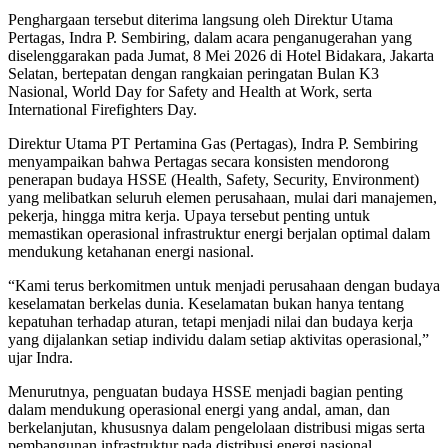
Penghargaan tersebut diterima langsung oleh Direktur Utama
Pertagas, Indra P. Sembiring, dalam acara penganugerahan yang
diselenggarakan pada Jumat, 8 Mei 2026 di Hotel Bidakara, Jakarta
Selatan, bertepatan dengan rangkaian peringatan Bulan K3
Nasional, World Day for Safety and Health at Work, serta
International Firefighters Day.
Direktur Utama PT Pertamina Gas (Pertagas), Indra P. Sembiring
menyampaikan bahwa Pertagas secara konsisten mendorong
penerapan budaya HSSE (Health, Safety, Security, Environment)
yang melibatkan seluruh elemen perusahaan, mulai dari manajemen,
pekerja, hingga mitra kerja. Upaya tersebut penting untuk
memastikan operasional infrastruktur energi berjalan optimal dalam
mendukung ketahanan energi nasional.
“Kami terus berkomitmen untuk menjadi perusahaan dengan budaya
keselamatan berkelas dunia. Keselamatan bukan hanya tentang
kepatuhan terhadap aturan, tetapi menjadi nilai dan budaya kerja
yang dijalankan setiap individu dalam setiap aktivitas operasional,”
ujar Indra.
Menurutnya, penguatan budaya HSSE menjadi bagian penting
dalam mendukung operasional energi yang andal, aman, dan
berkelanjutan, khususnya dalam pengelolaan distribusi migas serta
pembangunan infrastruktur pada distribusi energi nasional.