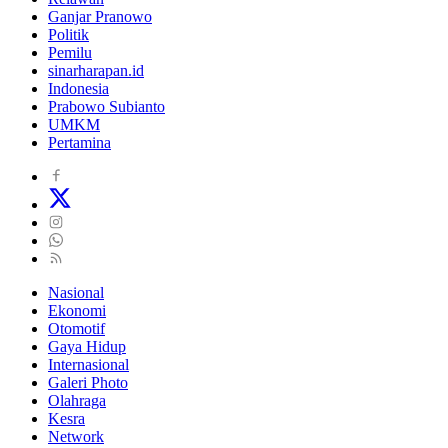
Ganjar Pranowo
Politik
Pemilu
sinarharapan.id
Indonesia
Prabowo Subianto
UMKM
Pertamina
Nasional
Ekonomi
Otomotif
Gaya Hidup
Internasional
Galeri Photo
Olahraga
Kesra
Network