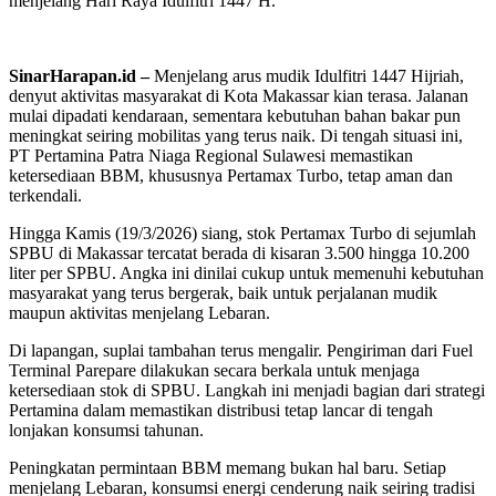
menjelang Hari Raya Idulfitri 1447 H.
SinarHarapan.id –
Menjelang arus mudik Idulfitri 1447 Hijriah,
denyut aktivitas masyarakat di Kota Makassar kian terasa. Jalanan
mulai dipadati kendaraan, sementara kebutuhan bahan bakar pun
meningkat seiring mobilitas yang terus naik. Di tengah situasi ini,
PT Pertamina Patra Niaga Regional Sulawesi memastikan
ketersediaan BBM, khususnya Pertamax Turbo, tetap aman dan
terkendali.
Hingga Kamis (19/3/2026) siang, stok Pertamax Turbo di sejumlah
SPBU di Makassar tercatat berada di kisaran 3.500 hingga 10.200
liter per SPBU. Angka ini dinilai cukup untuk memenuhi kebutuhan
masyarakat yang terus bergerak, baik untuk perjalanan mudik
maupun aktivitas menjelang Lebaran.
Di lapangan, suplai tambahan terus mengalir. Pengiriman dari Fuel
Terminal Parepare dilakukan secara berkala untuk menjaga
ketersediaan stok di SPBU. Langkah ini menjadi bagian dari strategi
Pertamina dalam memastikan distribusi tetap lancar di tengah
lonjakan konsumsi tahunan.
Peningkatan permintaan BBM memang bukan hal baru. Setiap
menjelang Lebaran, konsumsi energi cenderung naik seiring tradisi