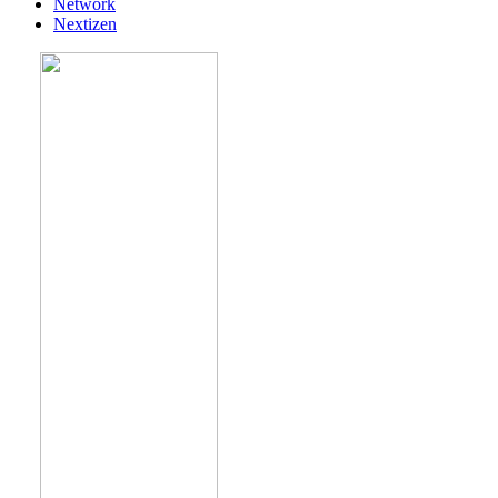
Network
Nextizen