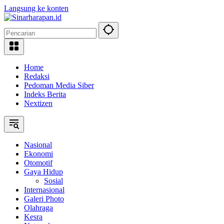
Langsung ke konten
Home
Redaksi
Pedoman Media Siber
Indeks Berita
Nextizen
Nasional
Ekonomi
Otomotif
Gaya Hidup
Sosial
Internasional
Galeri Photo
Olahraga
Kesra