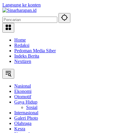
Langsung ke konten
Home
Redaksi
Pedoman Media Siber
Indeks Berita
Nextizen
Nasional
Ekonomi
Otomotif
Gaya Hidup
Sosial
Internasional
Galeri Photo
Olahraga
Kesra