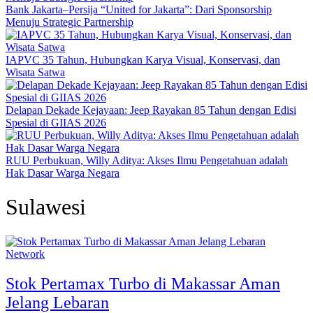
Bank Jakarta–Persija “United for Jakarta”: Dari Sponsorship
Menuju Strategic Partnership
IAPVC 35 Tahun, Hubungkan Karya Visual, Konservasi, dan
Wisata Satwa
Delapan Dekade Kejayaan: Jeep Rayakan 85 Tahun dengan Edisi
Spesial di GIIAS 2026
RUU Perbukuan, Willy Aditya: Akses Ilmu Pengetahuan adalah
Hak Dasar Warga Negara
Sulawesi
Network
Stok Pertamax Turbo di Makassar Aman
Jelang Lebaran