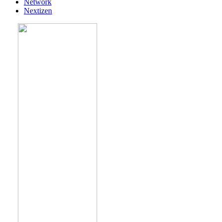
Network
Nextizen