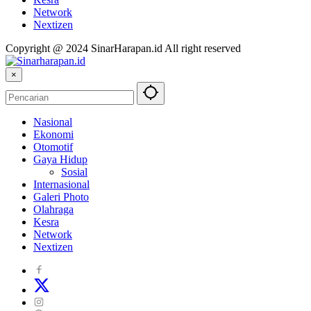
Network
Nextizen
Copyright @ 2024 SinarHarapan.id All right reserved
×
Nasional
Ekonomi
Otomotif
Gaya Hidup
Sosial
Internasional
Galeri Photo
Olahraga
Kesra
Network
Nextizen