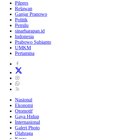
Pilpres
Relawan
Ganjar Pranowo
Politik
Pemilu
sinarharapan.id
Indonesia
Prabowo Subianto
UMKM
Pertamina
Nasional
Ekonomi
Otomotif
Gaya Hidup
Internasional
Galeri Photo
Olahraga
Kesra