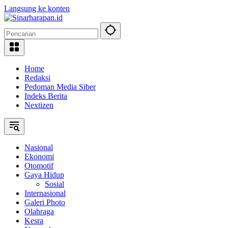
Langsung ke konten
Home
Redaksi
Pedoman Media Siber
Indeks Berita
Nextizen
Nasional
Ekonomi
Otomotif
Gaya Hidup
Sosial
Internasional
Galeri Photo
Olahraga
Kesra