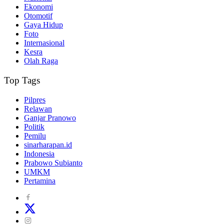
Ekonomi
Otomotif
Gaya Hidup
Foto
Internasional
Kesra
Olah Raga
Top Tags
Pilpres
Relawan
Ganjar Pranowo
Politik
Pemilu
sinarharapan.id
Indonesia
Prabowo Subianto
UMKM
Pertamina