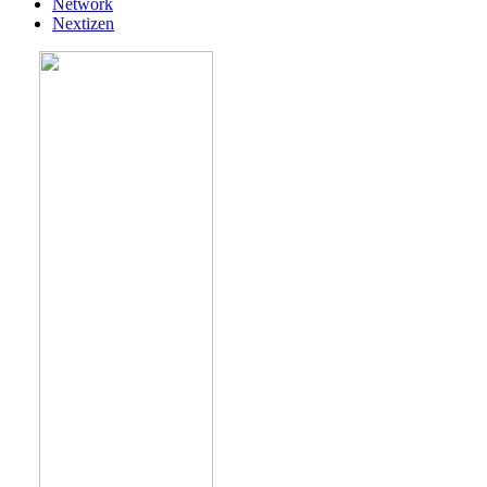
Network
Nextizen