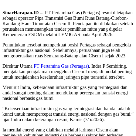
SinarHarapan.ID –
PT Pertamina Gas (Pertagas) resmi ditetapkan
sebagai operator Pipa Transmisi Gas Bumi Ruas Batang-Cirebon-
Kandang Haur Timur atau Cisem II. Penetapan itu dilakukan setelah
perusahaan memenangkan tender pemilihan mitra yang digelar
Kementerian ESDM melalui LEMIGAS pada April 2026.
Penunjukan tersebut memperkuat posisi Pertagas sebagai pengelola
infrastruktur gas nasional. Sebelumnya, perusahaan juga telah
mengoperasikan ruas Semarang-Batang atau Cisem I sejak 2023.
Direktur Utama
PT Pertamina Gas (Pertagas)
,
Indra P Sembiring
,
mengatakan pengalaman mengelola Cisem I menjadi modal penting
untuk menjalankan keseluruhan jaringan pipa transmisi tersebut.
Menurut Indra, keberadaan infrastruktur gas yang terintegrasi dan
andal sangat penting dalam mendukung percepatan transisi energi
nasional berbasis gas bumi.
“Ketersediaan infrastruktur gas yang terintegrasi dan handal adalah
kunci untuk mempercepat transisi energi nasional dengan gas bumi,”
ujar Indra dalam keterangan resmi, Kamis (7/5/2026).
Ia menilai energi yang dialirkan melalui jaringan Cisem akan
menjawab kebutuhan industri dan berbagai sektor lain terhadap