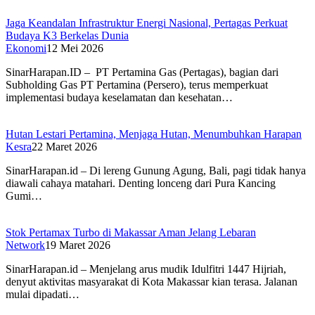
Jaga Keandalan Infrastruktur Energi Nasional, Pertagas Perkuat
Budaya K3 Berkelas Dunia
Ekonomi
12 Mei 2026
SinarHarapan.ID – PT Pertamina Gas (Pertagas), bagian dari
Subholding Gas PT Pertamina (Persero), terus memperkuat
implementasi budaya keselamatan dan kesehatan…
Hutan Lestari Pertamina, Menjaga Hutan, Menumbuhkan Harapan
Kesra
22 Maret 2026
SinarHarapan.id – Di lereng Gunung Agung, Bali, pagi tidak hanya
diawali cahaya matahari. Denting lonceng dari Pura Kancing
Gumi…
Stok Pertamax Turbo di Makassar Aman Jelang Lebaran
Network
19 Maret 2026
SinarHarapan.id – Menjelang arus mudik Idulfitri 1447 Hijriah,
denyut aktivitas masyarakat di Kota Makassar kian terasa. Jalanan
mulai dipadati…