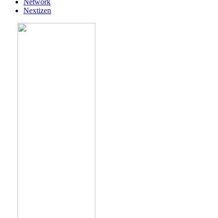
Network
Nextizen