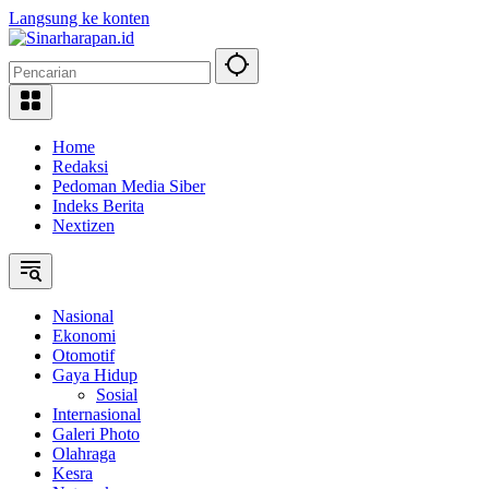
Langsung ke konten
Home
Redaksi
Pedoman Media Siber
Indeks Berita
Nextizen
Nasional
Ekonomi
Otomotif
Gaya Hidup
Sosial
Internasional
Galeri Photo
Olahraga
Kesra