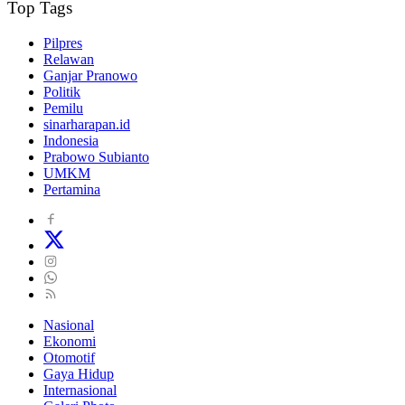
Top Tags
Pilpres
Relawan
Ganjar Pranowo
Politik
Pemilu
sinarharapan.id
Indonesia
Prabowo Subianto
UMKM
Pertamina
Nasional
Ekonomi
Otomotif
Gaya Hidup
Internasional