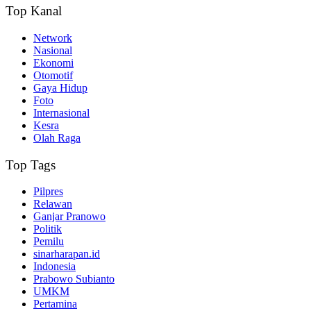
Top Kanal
Network
Nasional
Ekonomi
Otomotif
Gaya Hidup
Foto
Internasional
Kesra
Olah Raga
Top Tags
Pilpres
Relawan
Ganjar Pranowo
Politik
Pemilu
sinarharapan.id
Indonesia
Prabowo Subianto
UMKM
Pertamina