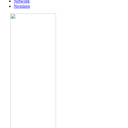
Network
Nextizen