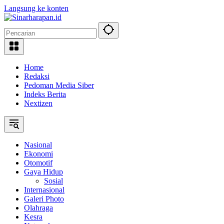
Langsung ke konten
Home
Redaksi
Pedoman Media Siber
Indeks Berita
Nextizen
Nasional
Ekonomi
Otomotif
Gaya Hidup
Sosial
Internasional
Galeri Photo
Olahraga
Kesra