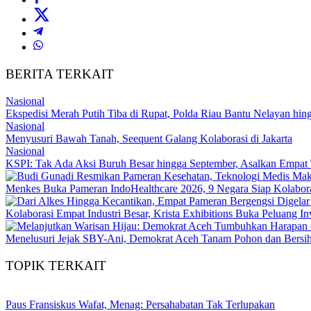
BERITA TERKAIT
Nasional
Ekspedisi Merah Putih Tiba di Rupat, Polda Riau Bantu Nelayan h
Nasional
Menyusuri Bawah Tanah, Seequent Galang Kolaborasi di Jakarta
Nasional
KSPI: Tak Ada Aksi Buruh Besar hingga September, Asalkan Empat 
Menkes Buka Pameran IndoHealthcare 2026, 9 Negara Siap Kolabor
Kolaborasi Empat Industri Besar, Krista Exhibitions Buka Peluang In
Menelusuri Jejak SBY-Ani, Demokrat Aceh Tanam Pohon dan Bersi
TOPIK TERKAIT
Paus Fransiskus Wafat, Menag: Persahabatan Tak Terlupakan