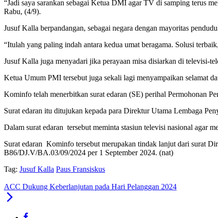
“Jadi saya sarankan sebagai Ketua DMI agar TV di samping terus mela
Rabu, (4/9).
Jusuf Kalla berpandangan, sebagai negara dengan mayoritas penduduk
“Itulah yang paling indah antara kedua umat beragama. Solusi terbaik,
Jusuf Kalla juga menyadari jika perayaan misa disiarkan di televisi-te
Ketua Umum PMI tersebut juga sekali lagi menyampaikan selamat dat
Kominfo telah menerbitkan surat edaran (SE) perihal Permohonan P
Surat edaran itu ditujukan kepada para Direktur Utama Lembaga Peny
Dalam surat edaran tersebut meminta stasiun televisi nasional agar
Surat edaran Kominfo tersebut merupakan tindak lanjut dari surat D
B86/DJ.V/BA.03/09/2024 per 1 September 2024. (nat)
Tag:
Jusuf Kalla
Paus Fransiskus
ACC Dukung Keberlanjutan pada Hari Pelanggan 2024