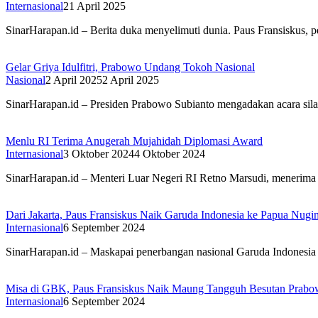
Internasional
21 April 2025
SinarHarapan.id – Berita duka menyelimuti dunia. Paus Fransiskus, 
Gelar Griya Idulfitri, Prabowo Undang Tokoh Nasional
Nasional
2 April 2025
2 April 2025
SinarHarapan.id – Presiden Prabowo Subianto mengadakan acara silat
Menlu RI Terima Anugerah Mujahidah Diplomasi Award
Internasional
3 Oktober 2024
4 Oktober 2024
SinarHarapan.id – Menteri Luar Negeri RI Retno Marsudi, menerim
Dari Jakarta, Paus Fransiskus Naik Garuda Indonesia ke Papua Nugin
Internasional
6 September 2024
SinarHarapan.id – Maskapai penerbangan nasional Garuda Indonesia 
Misa di GBK, Paus Fransiskus Naik Maung Tangguh Besutan Prab
Internasional
6 September 2024