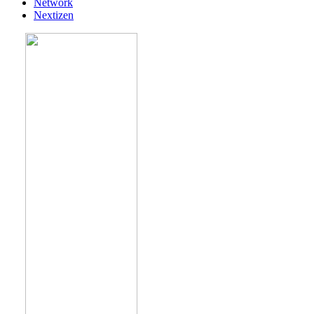
Network
Nextizen