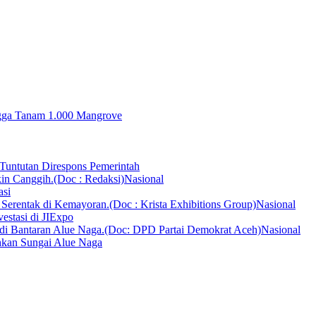
ingga Tanam 1.000 Mangrove
Tuntutan Direspons Pemerintah
Nasional
asi
Nasional
vestasi di JIExpo
Nasional
hkan Sungai Alue Naga