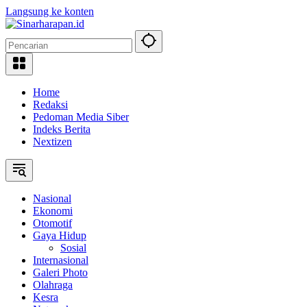
Langsung ke konten
Home
Redaksi
Pedoman Media Siber
Indeks Berita
Nextizen
Nasional
Ekonomi
Otomotif
Gaya Hidup
Sosial
Internasional
Galeri Photo
Olahraga
Kesra