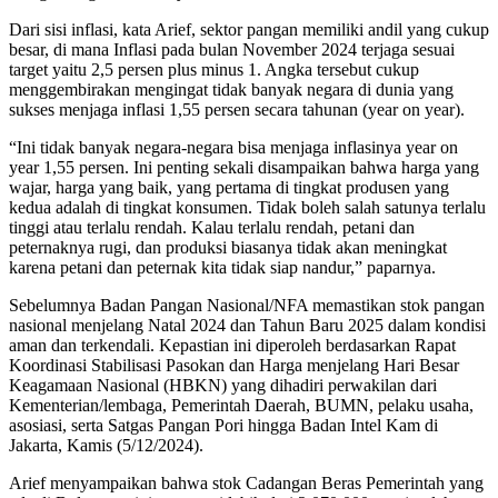
Dari sisi inflasi, kata Arief, sektor pangan memiliki andil yang cukup
besar, di mana Inflasi pada bulan November 2024 terjaga sesuai
target yaitu 2,5 persen plus minus 1. Angka tersebut cukup
menggembirakan mengingat tidak banyak negara di dunia yang
sukses menjaga inflasi 1,55 persen secara tahunan (year on year).
“Ini tidak banyak negara-negara bisa menjaga inflasinya year on
year 1,55 persen. Ini penting sekali disampaikan bahwa harga yang
wajar, harga yang baik, yang pertama di tingkat produsen yang
kedua adalah di tingkat konsumen. Tidak boleh salah satunya terlalu
tinggi atau terlalu rendah. Kalau terlalu rendah, petani dan
peternaknya rugi, dan produksi biasanya tidak akan meningkat
karena petani dan peternak kita tidak siap nandur,” paparnya.
Sebelumnya Badan Pangan Nasional/NFA memastikan stok pangan
nasional menjelang Natal 2024 dan Tahun Baru 2025 dalam kondisi
aman dan terkendali. Kepastian ini diperoleh berdasarkan Rapat
Koordinasi Stabilisasi Pasokan dan Harga menjelang Hari Besar
Keagamaan Nasional (HBKN) yang dihadiri perwakilan dari
Kementerian/lembaga, Pemerintah Daerah, BUMN, pelaku usaha,
asosiasi, serta Satgas Pangan Pori hingga Badan Intel Kam di
Jakarta, Kamis (5/12/2024).
Arief menyampaikan bahwa stok Cadangan Beras Pemerintah yang