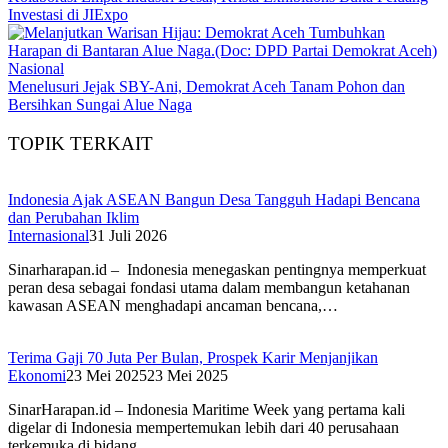
Investasi di JIExpo
Nasional
Menelusuri Jejak SBY-Ani, Demokrat Aceh Tanam Pohon dan
Bersihkan Sungai Alue Naga
TOPIK TERKAIT
Indonesia Ajak ASEAN Bangun Desa Tangguh Hadapi Bencana
dan Perubahan Iklim
Internasional
31 Juli 2026
Sinarharapan.id – Indonesia menegaskan pentingnya memperkuat
peran desa sebagai fondasi utama dalam membangun ketahanan
kawasan ASEAN menghadapi ancaman bencana,…
Terima Gaji 70 Juta Per Bulan, Prospek Karir Menjanjikan
Ekonomi
23 Mei 2025
23 Mei 2025
SinarHarapan.id – Indonesia Maritime Week yang pertama kali
digelar di Indonesia mempertemukan lebih dari 40 perusahaan
terkemuka di bidang…