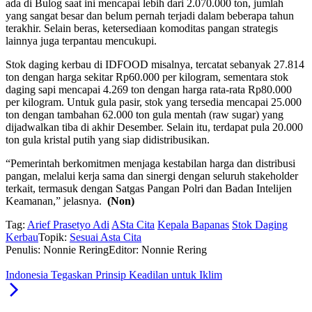
ada di Bulog saat ini mencapai lebih dari 2.070.000 ton, jumlah
yang sangat besar dan belum pernah terjadi dalam beberapa tahun
terakhir. Selain beras, ketersediaan komoditas pangan strategis
lainnya juga terpantau mencukupi.
Stok daging kerbau di IDFOOD misalnya, tercatat sebanyak 27.814
ton dengan harga sekitar Rp60.000 per kilogram, sementara stok
daging sapi mencapai 4.269 ton dengan harga rata-rata Rp80.000
per kilogram. Untuk gula pasir, stok yang tersedia mencapai 25.000
ton dengan tambahan 62.000 ton gula mentah (raw sugar) yang
dijadwalkan tiba di akhir Desember. Selain itu, terdapat pula 20.000
ton gula kristal putih yang siap didistribusikan.
“Pemerintah berkomitmen menjaga kestabilan harga dan distribusi
pangan, melalui kerja sama dan sinergi dengan seluruh stakeholder
terkait, termasuk dengan Satgas Pangan Polri dan Badan Intelijen
Keamanan,” jelasnya.
(Non)
Tag:
Arief Prasetyo Adi
ASta Cita
Kepala Bapanas
Stok Daging
Kerbau
Topik:
Sesuai Asta Cita
Penulis: Nonnie Rering
Editor: Nonnie Rering
Indonesia Tegaskan Prinsip Keadilan untuk Iklim