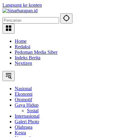
Langsung ke konten
Home
Redaksi
Pedoman Media Siber
Indeks Berita
Nextizen
Nasional
Ekonomi
Otomotif
Gaya Hidup
Sosial
Internasional
Galeri Photo
Olahraga
Kesra