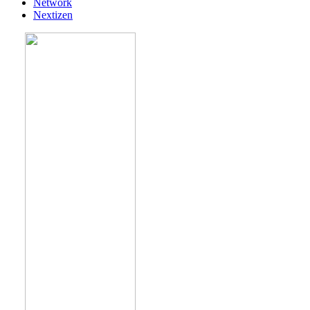
Network
Nextizen