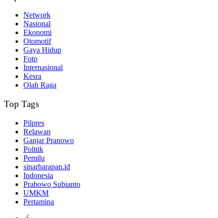
Network
Nasional
Ekonomi
Otomotif
Gaya Hidup
Foto
Internasional
Kesra
Olah Raga
Top Tags
Pilpres
Relawan
Ganjar Pranowo
Politik
Pemilu
sinarharapan.id
Indonesia
Prabowo Subianto
UMKM
Pertamina