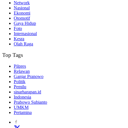
Network
Nasional
Ekonomi
Otomotif
Gaya Hidup
Foto
Internasional
Kesra
Olah Raga
Top Tags
Pilpres
Relawan
Ganjar Pranowo
Politik
Pemilu
sinarharapan.id
Indonesia
Prabowo Subianto
UMKM
Pertamina