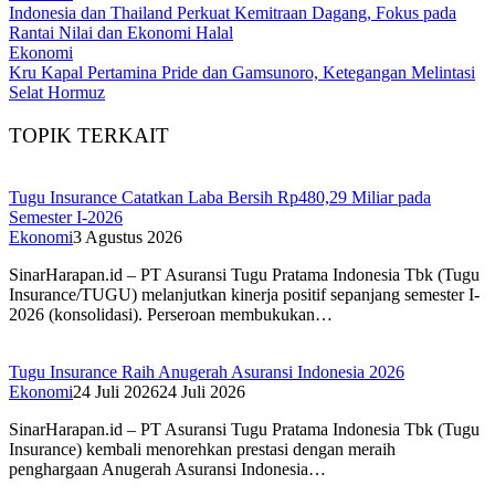
Indonesia dan Thailand Perkuat Kemitraan Dagang, Fokus pada
Rantai Nilai dan Ekonomi Halal
Ekonomi
Kru Kapal Pertamina Pride dan Gamsunoro, Ketegangan Melintasi
Selat Hormuz
TOPIK TERKAIT
Tugu Insurance Catatkan Laba Bersih Rp480,29 Miliar pada
Semester I-2026
Ekonomi
3 Agustus 2026
SinarHarapan.id – PT Asuransi Tugu Pratama Indonesia Tbk (Tugu
Insurance/TUGU) melanjutkan kinerja positif sepanjang semester I-
2026 (konsolidasi). Perseroan membukukan…
Tugu Insurance Raih Anugerah Asuransi Indonesia 2026
Ekonomi
24 Juli 2026
24 Juli 2026
SinarHarapan.id – PT Asuransi Tugu Pratama Indonesia Tbk (Tugu
Insurance) kembali menorehkan prestasi dengan meraih
penghargaan Anugerah Asuransi Indonesia…