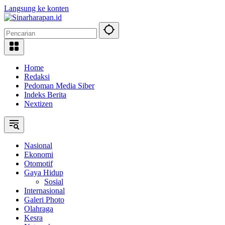
Langsung ke konten
Home
Redaksi
Pedoman Media Siber
Indeks Berita
Nextizen
Nasional
Ekonomi
Otomotif
Gaya Hidup
Sosial
Internasional
Galeri Photo
Olahraga
Kesra