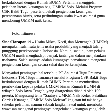
berkolaborasi dengan Rumah BUMN Pertamina menggelar
pelatihan literasi keuangan bagi UMKM Solo. Melalui Program
CSR Bakti Tugu, peserta dibekali pengelolaan keuangan,
perencanaan bisnis, serta perlindungan usaha lewat asuransi guna
mendorong UMKM naik kelas.
Foto: Istimewa.
SinarHarapan.id –
Usaha Mikro, Kecil, dan Menengah (UMKM)
merupakan salah satu jenis usaha produktif yang menjadi tulang
punggung perekonomian Indonesia. Namun, saat ini, para pelaku
UMKM masih menghadapi banyak tantangan dalam menjalankan
usahanya. Salah satunya adalah kurangnya pemahaman mengenai
pengelolaan keuangan secara sehat dan berkelanjutan.
Menyadari pentingnya hal tersebut, PT Asuransi Tugu Pratama
Indonesia Tbk (Tugu Insurance) melalui Program CSR Bakti Tugu
berkolaborasi dengan Rumah BUMN Pertamina memberikan
pembekalan kepada pelaku UMKM binaan Rumah BUMN di
wilayah Solo Jawa Tengah, yang ditargetkan dihadiri oleh 100
peserta. Mengusung tema “Saatnya UMKM Naik Kelas: Pelatihan
Cerdas Kuangan, UMKM Solo Melesat” kegiatan ini tak hanya
sekedar pelatihan, namun sebuah langkah awal untuk membuka
wawasan mengenai pentingnya pengelolaan keuangan yang lebih