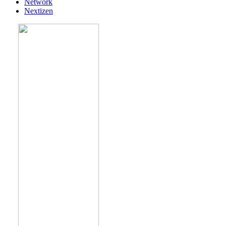
Network
Nextizen