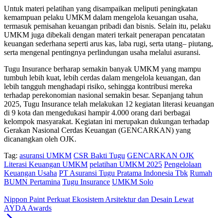
Untuk materi pelatihan yang disampaikan meliputi peningkatan
kemampuan pelaku UMKM dalam mengelola keuangan usaha,
termasuk pemisahan keuangan pribadi dan bisnis. Selain itu, pelaku
UMKM juga dibekali dengan materi terkait penerapan pencatatan
keuangan sederhana seperti arus kas, laba rugi, serta utang– piutang,
serta mengenal pentingnya perlindungan usaha melalui asuransi.
Tugu Insurance berharap semakin banyak UMKM yang mampu
tumbuh lebih kuat, lebih cerdas dalam mengelola keuangan, dan
lebih tangguh menghadapi risiko, sehingga kontribusi mereka
terhadap perekonomian nasional semakin besar. Sepanjang tahun
2025, Tugu Insurance telah melakukan 12 kegiatan literasi keuangan
di 9 kota dan mengedukasi hampir 4.000 orang dari berbagai
kelompok masyarakat. Kegiatan ini merupakan dukungan terhadap
Gerakan Nasional Cerdas Keuangan (GENCARKAN) yang
dicanangkan oleh OJK.
Tag:
asuransi UMKM
CSR Bakti Tugu
GENCARKAN OJK
Literasi Keuangan UMKM
pelatihan UMKM 2025
Pengelolaan
Keuangan Usaha
PT Asuransi Tugu Pratama Indonesia Tbk
Rumah
BUMN Pertamina
Tugu Insurance
UMKM Solo
Nippon Paint Perkuat Ekosistem Arsitektur dan Desain Lewat
AYDA Awards