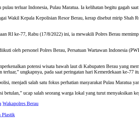
u pulau terluar Indonesia, Pulau Maratua. Ia kelihatan begitu gagah 
i Wakil Kepala Kepolisian Resor Berau, kerap disebut mirip Shah Ruk
an RI ke-77, Rabu (17/8/2022) ini, ia mewakili Polres Berau memimpi
 diikuti oleh personel Polres Berau, Persatuan Wartawan Indonesia (P
emperkenalkan potensi wisata bawah laut di Kabupaten Berau yang memil
n terluar,” ungkapnya, pada saat peringatan hari Kemerdekaan ke-77 it
lisi, menjadi salah satu fokus perhatian masyarakat Pulau Maratua yang
olisi betulan,” ucap salah seorang warga lokal yang turut menyaksikan 
a
Wakapolres Berau
Plastik