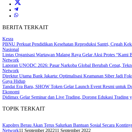
BERITA TERKAIT
Kesra
PBNU Perkuat Pendidikan Kesehatan Reproduksi Santri, Cegah Kek
Nasional
Lintas Organisasi Wartawan Malang Raya Gelar Aksi Protes “Kami 
Network
Laporan UNODC 2026: Pasar Narkoba Global Berubah Cepat, Tekno
Network
Direktur Utama Bank Jakarta: Optimalisasi Keamanan Siber Jadi Fo
Gaya Hidup
Tandai Era Baru, SHOW Token Gelar Launch Event Resmi untuk Doro
Ekonomi
Didimax Gelar Seminar dan Live Trading, Dorong Edukasi Trading 
TOPIK TERKAIT
Kapolres Berau Akan Terus Salurkan Bantuan Sosial Secara Kontiny
Network
11 September 2022
11 September 2022