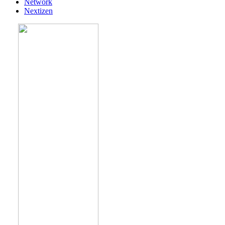
Network
Nextizen