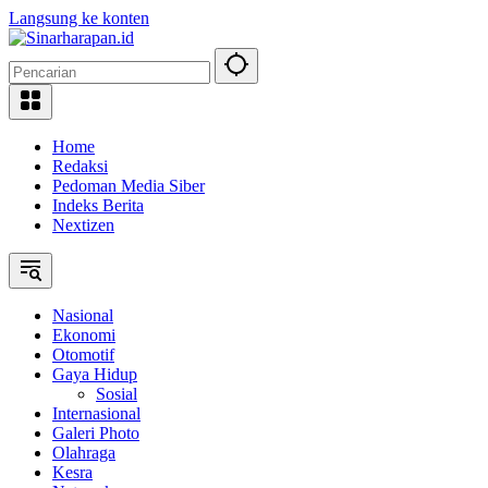
Langsung ke konten
Home
Redaksi
Pedoman Media Siber
Indeks Berita
Nextizen
Nasional
Ekonomi
Otomotif
Gaya Hidup
Sosial
Internasional
Galeri Photo
Olahraga
Kesra