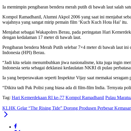
Ia memimpin pengibaran bendera merah putih di bawah laut salah sat
Kompol Ramadhanil, Alumni Akpol 2006 yang saat ini menjabat sebaga
wajahnya yang sangat mirip pemain film ‘Kuch Kuch Hota Hai’ itu.
Menjabat sebagai Wakapolres Berau, pada peringatan Hari Kemerdeka
dengan kedalaman 17 meter di bawah laut.
Pengibaran bendera Merah Putih selebar 7×4 meter di bawah laut ini
Indonesia (HPI) Berau.
“Jadi kita selain menumbuhkan jiwa nasionalisme, kita juga ingin m
Indonesia serta sebagai deklarasi kedaulatan NKRI di pulau perbatasa
Ia yang berperawakan seperti Inspektur Vijay saat memakai seragam po
“Dikira tadi Pak Polisi yang biasa ada di film-film India. Ternyata p
Tag:
Hari Kemerdekaan RI ke-77
Kompol Ramadhanil
Pulau Maratu
KLHK Gelar “The Rising Tide” Dorong Produsen Perbesar Kemasan 