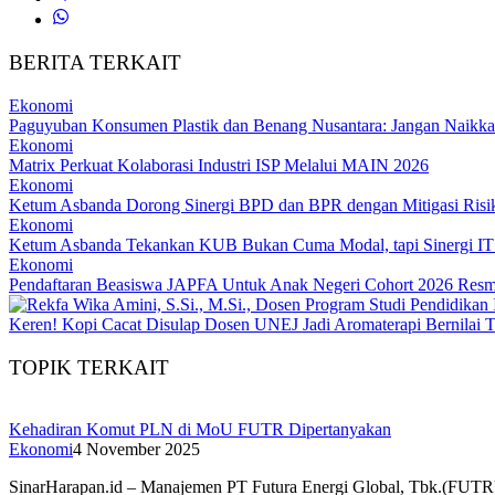
BERITA TERKAIT
Ekonomi
Paguyuban Konsumen Plastik dan Benang Nusantara: Jangan Naikka
Ekonomi
Matrix Perkuat Kolaborasi Industri ISP Melalui MAIN 2026
Ekonomi
Ketum Asbanda Dorong Sinergi BPD dan BPR dengan Mitigasi Risi
Ekonomi
Ketum Asbanda Tekankan KUB Bukan Cuma Modal, tapi Sinergi I
Ekonomi
Pendaftaran Beasiswa JAPFA Untuk Anak Negeri Cohort 2026 Resm
Keren! Kopi Cacat Disulap Dosen UNEJ Jadi Aromaterapi Bernilai T
TOPIK TERKAIT
Kehadiran Komut PLN di MoU FUTR Dipertanyakan
Ekonomi
4 November 2025
SinarHarapan.id – Manajemen PT Futura Energi Global, Tbk.(FUTR)