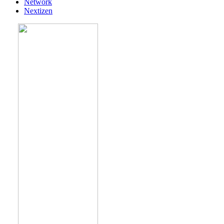
Network
Nextizen