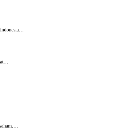
l Indonesia…
pat…
g saham….