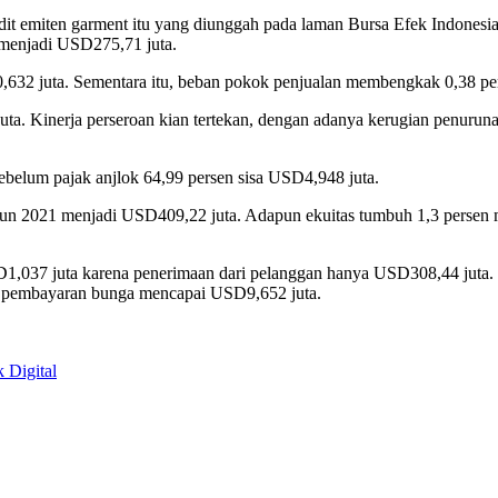
audit emiten garment itu yang diunggah pada laman Bursa Efek Indonesi
n menjadi USD275,71 juta.
0,632 juta. Sementara itu, beban pokok penjualan membengkak 0,38 p
a. Kinerja perseroan kian tertekan, dengan adanya kerugian penurunan
sebelum pajak anjlok 64,99 persen sisa USD4,948 juta.
ahun 2021 menjadi USD409,22 juta. Adapun ekuitas tumbuh 1,3 persen 
i USD1,037 juta karena penerimaan dari pelanggan hanya USD308,44 j
 pembayaran bunga mencapai USD9,652 juta.
 Digital