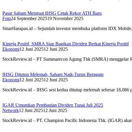
Pasar Saham Menguat IHSG Cetak Rekor ATH Baru
Foto
24 September 2025
19 November 2025
SinarHarapan.id – Sejumlah investor membuka platform IDX Mobile, 
Kinerja Positif, SMRA Siap Bagikan Dividen Berkat Kinerja Positif
Ekonomi
12 Juni 2025
12 Juni 2025
StockReview.id – PT Summarecon Agung Tbk (SMRA) menggelar R
IHSG Ditutup Melemah, Saham Naik-Turun Beragam
Ekonomi
12 Juni 2025
12 Juni 2025
StockReview.id – IHSG sesi kedua ditutup melemah sebesar 18,086 p
IGAR Umumkan Pembagian Dividen Tunai Juli 2025
Network
12 Juni 2025
12 Juni 2025
StockReview.id – PT. Champion Pacific Indonesia Tbk. (IGAR) ak