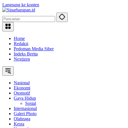
Langsung ke konten
Home
Redaksi
Pedoman Media Siber
Indeks Berita
Nextizen
Nasional
Ekonomi
Otomotif
Gaya Hidup
Sosial
Internasional
Galeri Photo
Olahraga
Kesra