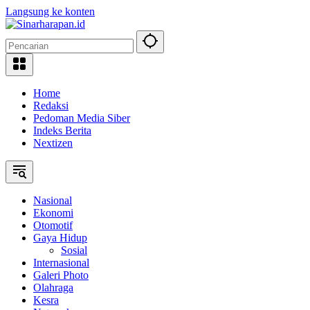
Langsung ke konten
Home
Redaksi
Pedoman Media Siber
Indeks Berita
Nextizen
Nasional
Ekonomi
Otomotif
Gaya Hidup
Sosial
Internasional
Galeri Photo
Olahraga
Kesra