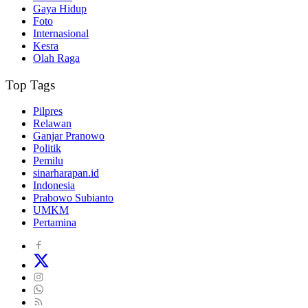
Gaya Hidup
Foto
Internasional
Kesra
Olah Raga
Top Tags
Pilpres
Relawan
Ganjar Pranowo
Politik
Pemilu
sinarharapan.id
Indonesia
Prabowo Subianto
UMKM
Pertamina