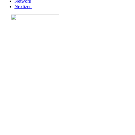
Network
Nextizen