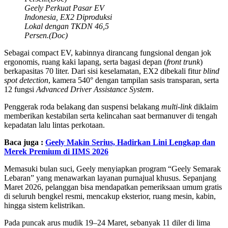
Geely Perkuat Pasar EV
Indonesia, EX2 Diproduksi
Lokal dengan TKDN 46,5
Persen.(Doc)
Sebagai compact EV, kabinnya dirancang fungsional dengan jok
ergonomis, ruang kaki lapang, serta bagasi depan (
front trunk
)
berkapasitas 70 liter. Dari sisi keselamatan, EX2 dibekali fitur
blind
spot detection
, kamera 540° dengan tampilan sasis transparan, serta
12 fungsi
Advanced Driver Assistance System
.
Penggerak roda belakang dan suspensi belakang
multi-link
diklaim
memberikan kestabilan serta kelincahan saat bermanuver di tengah
kepadatan lalu lintas perkotaan.
Baca juga :
Geely Makin Serius, Hadirkan Lini Lengkap dan
Merek Premium di IIMS 2026
Memasuki bulan suci, Geely menyiapkan program “Geely Semarak
Lebaran” yang menawarkan layanan purnajual khusus. Sepanjang
Maret 2026, pelanggan bisa mendapatkan pemeriksaan umum gratis
di seluruh bengkel resmi, mencakup eksterior, ruang mesin, kabin,
hingga sistem kelistrikan.
Pada puncak arus mudik 19–24 Maret, sebanyak 11 diler di lima