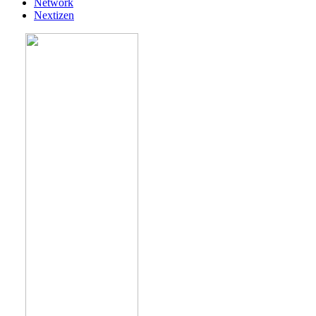
Network
Nextizen