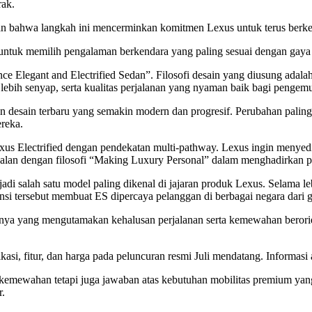
rak.
n bahwa langkah ini mencerminkan komitmen Lexus untuk terus berk
tuk memilih pengalaman berkendara yang paling sesuai dengan gaya hi
legant and Electrified Sedan”. Filosofi desain yang diusung adalah 
lebih senyap, serta kualitas perjalanan yang nyaman baik bagi peng
an desain terbaru yang semakin modern dan progresif. Perubahan palin
reka.
s Electrified dengan pendekatan multi-pathway. Lexus ingin menyedia
alan dengan filosofi “Making Luxury Personal” dalam menghadirkan p
adi salah satu model paling dikenal di jajaran produk Lexus. Selama
si tersebut membuat ES dipercaya pelanggan di berbagai negara dari ge
rnya yang mengutamakan kehalusan perjalanan serta kemewahan berorie
i, fitur, dan harga pada peluncuran resmi Juli mendatang. Informasi a
emewahan tetapi juga jawaban atas kebutuhan mobilitas premium yang
r.