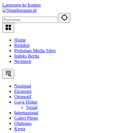
Langsung ke konten
Home
Redaksi
Pedoman Media Siber
Indeks Berita
Nextizen
Nasional
Ekonomi
Otomotif
Gaya Hidup
Sosial
Internasional
Galeri Photo
Olahraga
Kesra