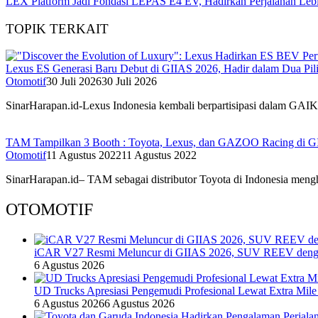
LEX Platform Jadi Fondasi LEPAS E4 EV, Hadirkan Perjalanan Lebih
TOPIK TERKAIT
Lexus ES Generasi Baru Debut di GIIAS 2026, Hadir dalam Dua Pili
Otomotif
30 Juli 2026
30 Juli 2026
SinarHarapan.id-Lexus Indonesia kembali berpartisipasi dalam GA
TAM Tampilkan 3 Booth : Toyota, Lexus, dan GAZOO Racing di G
Otomotif
11 Agustus 2022
11 Agustus 2022
SinarHarapan.id– TAM sebagai distributor Toyota di Indonesia meng
OTOMOTIF
iCAR V27 Resmi Meluncur di GIIAS 2026, SUV REEV denga
6 Agustus 2026
UD Trucks Apresiasi Pengemudi Profesional Lewat Extra Mile
6 Agustus 2026
6 Agustus 2026