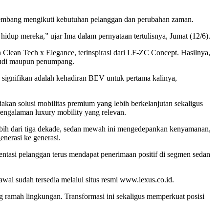
embang mengikuti kebutuhan pelanggan dan perubahan zaman.
dup mereka,” ujar Ima dalam pernyataan tertulisnya, Jumat (12/6).
Clean Tech x Elegance, terinspirasi dari LF-ZC Concept. Hasilnya,
emudi maupun penumpang.
g signifikan adalah kehadiran BEV untuk pertama kalinya,
kan solusi mobilitas premium yang lebih berkelanjutan sekaligus
engalaman luxury mobility yang relevan.
 lebih dari tiga dekade, sedan mewah ini mengedepankan kenyamanan,
nerasi ke generasi.
ntasi pelanggan terus mendapat penerimaan positif di segmen sedan
wal sudah tersedia melalui situs resmi www.lexus.co.id.
 ramah lingkungan. Transformasi ini sekaligus memperkuat posisi