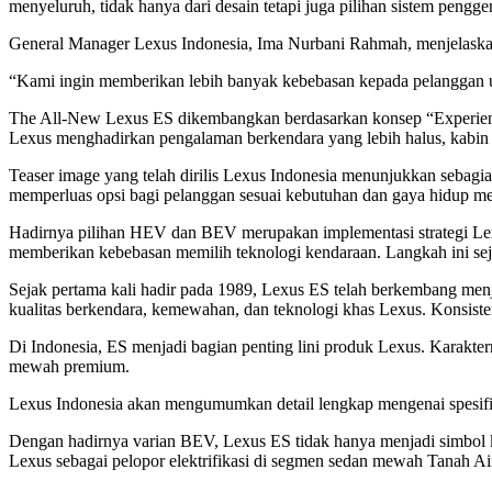
menyeluruh, tidak hanya dari desain tetapi juga pilihan sistem pengge
General Manager Lexus Indonesia, Ima Nurbani Rahmah, menjelaska
“Kami ingin memberikan lebih banyak kebebasan kepada pelanggan un
The All-New Lexus ES dikembangkan berdasarkan konsep “Experience E
Lexus menghadirkan pengalaman berkendara yang lebih halus, kabin 
Teaser image yang telah dirilis Lexus Indonesia menunjukkan sebagi
memperluas opsi bagi pelanggan sesuai kebutuhan dan gaya hidup me
Hadirnya pilihan HEV dan BEV merupakan implementasi strategi Lexu
memberikan kebebasan memilih teknologi kendaraan. Langkah ini sej
Sejak pertama kali hadir pada 1989, Lexus ES telah berkembang menj
kualitas berkendara, kemewahan, dan teknologi khas Lexus. Konsisten
Di Indonesia, ES menjadi bagian penting lini produk Lexus. Karakte
mewah premium.
Lexus Indonesia akan mengumumkan detail lengkap mengenai spesifikas
Dengan hadirnya varian BEV, Lexus ES tidak hanya menjadi simbol k
Lexus sebagai pelopor elektrifikasi di segmen sedan mewah Tanah Ai