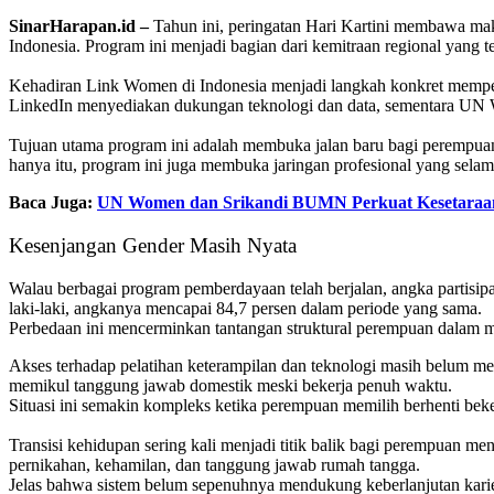
SinarHarapan.id –
Tahun ini, peringatan Hari Kartini membawa ma
Indonesia. Program ini menjadi bagian dari kemitraan regional yang te
Kehadiran Link Women di Indonesia menjadi langkah konkret memper
LinkedIn menyediakan dukungan teknologi dan data, sementara UN
Tujuan utama program ini adalah membuka jalan baru bagi perempuan
hanya itu, program ini juga membuka jaringan profesional yang selam
Baca Juga:
UN Women dan Srikandi BUMN Perkuat Kesetaraa
Kesenjangan Gender Masih Nyata
Walau berbagai program pemberdayaan telah berjalan, angka partisi
laki-laki, angkanya mencapai 84,7 persen dalam periode yang sama.
Perbedaan ini mencerminkan tantangan struktural perempuan dalam m
Akses terhadap pelatihan keterampilan dan teknologi masih belum m
memikul tanggung jawab domestik meski bekerja penuh waktu.
Situasi ini semakin kompleks ketika perempuan memilih berhenti bek
Transisi kehidupan sering kali menjadi titik balik bagi perempuan 
pernikahan, kehamilan, dan tanggung jawab rumah tangga.
Jelas bahwa sistem belum sepenuhnya mendukung keberlanjutan kari