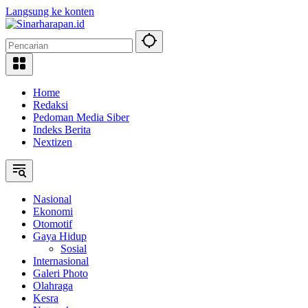
Langsung ke konten
Home
Redaksi
Pedoman Media Siber
Indeks Berita
Nextizen
Nasional
Ekonomi
Otomotif
Gaya Hidup
Sosial
Internasional
Galeri Photo
Olahraga
Kesra