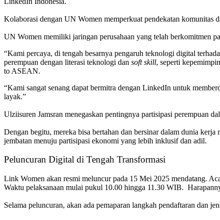
LinkedIn Indonesia.
Kolaborasi dengan UN Women memperkuat pendekatan komunitas dan 
UN Women memiliki jaringan perusahaan yang telah berkomitmen pada 
“Kami percaya, di tengah besarnya pengaruh teknologi digital terhad
perempuan dengan literasi teknologi dan
soft skill
, seperti kepemimpi
to ASEAN.
“Kami sangat senang dapat bermitra dengan LinkedIn untuk memberd
layak.”
Ulziisuren Jamsran menegaskan pentingnya partisipasi perempuan da
Dengan begitu, mereka bisa bertahan dan bersinar dalam dunia ker
jembatan menuju partisipasi ekonomi yang lebih inklusif dan adil.
Peluncuran Digital di Tengah Transformasi
Link Women akan resmi meluncur pada 15 Mei 2025 mendatang. Acar
Waktu pelaksanaan mulai pukul 10.00 hingga 11.30 WIB. Harapannya,
Selama peluncuran, akan ada pemaparan langkah pendaftaran dan jen