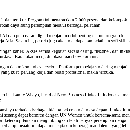
dan terukur. Program ini menargetkan 2.000 peserta dari kelompok pe
kan daya saing perempuan melalui berbagai pelatihan.
asi AI dan pemasaran digital menjadi modul penting dalam program ini.
rja Asia. Selain itu, peserta juga akan mendapatkan pelatihan soft skil
ngan karier. Akses semua kegiatan secara daring, fleksibel, dan inklu
an Jawa Barat akan menjadi lokasi roadshow komunitas.
ngan dalam komunitas tersebut. Platform pembelajaran daring menjadi b
ang kuat, peluang kerja dan relasi profesional makin terbuka.
am ini. Lanny Wijaya, Head of New Business LinkedIn Indonesia, meny
n.
evansinya terhadap berbagai bidang pekerjaan di masa depan, LinkedIn
Kami senang dapat bermitra dengan UN Women untuk bersama-sama meni
gkatan keterampilan dan menghubungkan lebih banyak perempuan deng
rharap inisiatif ini dapat menciptakan keberagaman talenta yang lebi