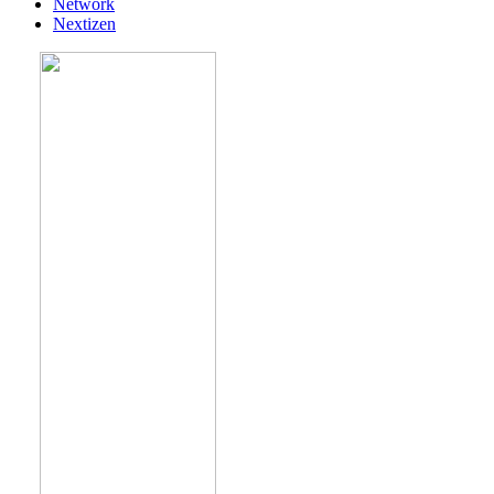
Network
Nextizen