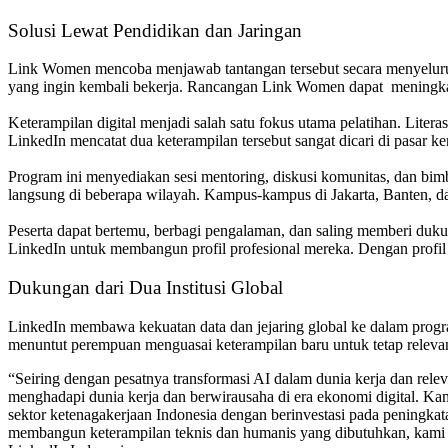
Solusi Lewat Pendidikan dan Jaringan
Link Women mencoba menjawab tantangan tersebut secara menyeluruh 
yang ingin kembali bekerja. Rancangan Link Women dapat meningkat
Keterampilan digital menjadi salah satu fokus utama pelatihan. Liter
LinkedIn mencatat dua keterampilan tersebut sangat dicari di pasar ke
Program ini menyediakan sesi mentoring, diskusi komunitas, dan bimbi
langsung di beberapa wilayah. Kampus-kampus di Jakarta, Banten, d
Peserta dapat bertemu, berbagi pengalaman, dan saling memberi duku
LinkedIn untuk membangun profil profesional mereka. Dengan profil y
Dukungan dari Dua Institusi Global
LinkedIn membawa kekuatan data dan jejaring global ke dalam progr
menuntut perempuan menguasai keterampilan baru untuk tetap releva
“Seiring dengan pesatnya transformasi AI dalam dunia kerja dan rel
menghadapi dunia kerja dan berwirausaha di era ekonomi digital. 
sektor ketenagakerjaan Indonesia dengan berinvestasi pada penin
membangun keterampilan teknis dan humanis yang dibutuhkan, kami be