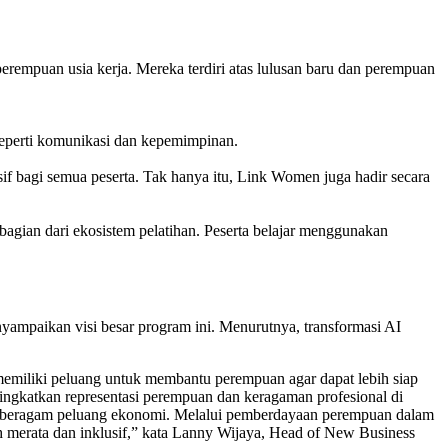
rempuan usia kerja. Mereka terdiri atas lulusan baru dan perempuan
l seperti komunikasi dan kepemimpinan.
sif bagi semua peserta. Tak hanya itu, Link Women juga hadir secara
agian dari ekosistem pelatihan. Peserta belajar menggunakan
ampaikan visi besar program ini. Menurutnya, transformasi AI
 memiliki peluang untuk membantu perempuan agar dapat lebih siap
ngkatkan representasi perempuan dan keragaman profesional di
an beragam peluang ekonomi. Melalui pemberdayaan perempuan dalam
h merata dan inklusif,” kata Lanny Wijaya, Head of New Business