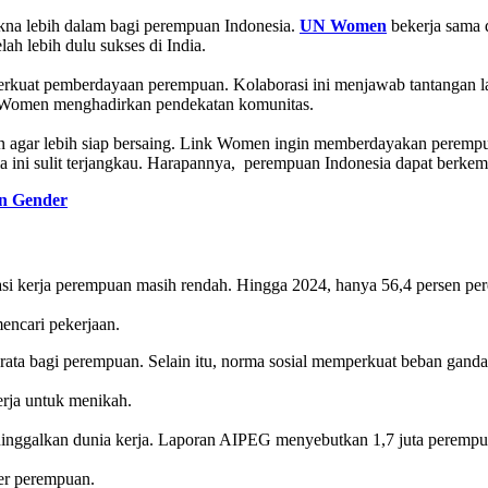
kna lebih dalam bagi perempuan Indonesia.
UN Women
bekerja sama 
lah lebih dulu sukses di India.
kuat pemberdayaan perempuan. Kolaborasi ini menjawab tantangan la
 Women menghadirkan pendekatan komunitas.
 agar lebih siap bersaing. Link Women ingin memberdayakan perempuan
a ini sulit terjangkau. Harapannya, perempuan Indonesia dapat berkemb
n Gender
pasi kerja perempuan masih rendah. Hingga 2024, hanya 56,4 persen p
encari pekerjaan.
erata bagi perempuan. Selain itu, norma sosial memperkuat beban ga
erja untuk menikah.
meninggalkan dunia kerja. Laporan AIPEG menyebutkan 1,7 juta perempu
er perempuan.