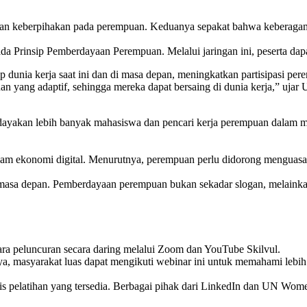
keberpihakan pada perempuan. Keduanya sepakat bahwa keberagaman 
Prinsip Pemberdayaan Perempuan. Melalui jaringan ini, peserta dapat 
ap dunia kerja saat ini dan di masa depan, meningkatkan partisipasi p
nan yang adaptif, sehingga mereka dapat bersaing di dunia kerja,” uja
ayakan lebih banyak mahasiswa dan pencari kerja perempuan dalam me
lam ekonomi digital. Menurutnya, perempuan perlu didorong menguasai
ja masa depan. Pemberdayaan perempuan bukan sekadar slogan, melaink
a peluncuran secara daring melalui Zoom dan YouTube Skilvul.
 masyarakat luas dapat mengikuti webinar ini untuk memahami lebih 
is pelatihan yang tersedia. Berbagai pihak dari LinkedIn dan UN Wome