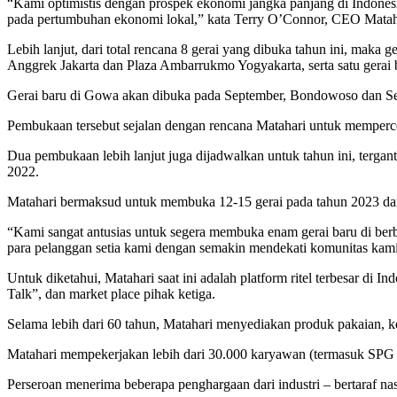
“Kami optimistis dengan prospek ekonomi jangka panjang di Indonesia
pada pertumbuhan ekonomi lokal,” kata Terry O’Connor, CEO Matahari,
Lebih lanjut, dari total rencana 8 gerai yang dibuka tahun ini, maka
Anggrek Jakarta dan Plaza Ambarrukmo Yogyakarta, serta satu gerai
Gerai baru di Gowa akan dibuka pada September, Bondowoso dan Se
Pembukaan tersebut sejalan dengan rencana Matahari untuk memperce
Dua pembukaan lebih lanjut juga dijadwalkan untuk tahun ini, tergant
2022.
Matahari bermaksud untuk membuka 12-15 gerai pada tahun 2023 dan
“Kami sangat antusias untuk segera membuka enam gerai baru di be
para pelanggan setia kami dengan semakin mendekati komunitas kami
Untuk diketahui, Matahari saat ini adalah platform ritel terbesar di 
Talk”, dan market place pihak ketiga.
Selama lebih dari 60 tahun, Matahari menyediakan produk pakaian, k
Matahari mempekerjakan lebih dari 30.000 karyawan (termasuk SPG pr
Perseroan menerima beberapa penghargaan dari industri – bertaraf 