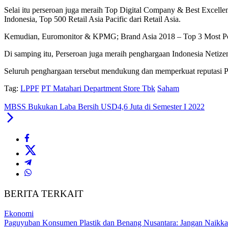
Selai itu perseroan juga meraih Top Digital Company & Best Excell
Indonesia, Top 500 Retail Asia Pacific dari Retail Asia.
Kemudian, Euromonitor & KPMG; Brand Asia 2018 – Top 3 Most Powe
Di samping itu, Perseroan juga meraih penghargaan Indonesia Netiz
Seluruh penghargaan tersebut mendukung dan memperkuat reputasi Per
Tag:
LPPF
PT Matahari Department Store Tbk
Saham
MBSS Bukukan Laba Bersih USD4,6 Juta di Semester I 2022
BERITA TERKAIT
Ekonomi
Paguyuban Konsumen Plastik dan Benang Nusantara: Jangan Naikka