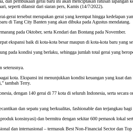
, dan pembukaan gerai baru ini akan menciptakan ratusan lapangan kerj
 seperti dilansir dari siaran pers, Kamis (14/7/2022).
 gerai-gerai tersebut merupakan gerai yang keempat hingga kedelapan y
 baru di Tang City Banten yang akan dibuka pada Agustus mendatang.
marang pada Oktober, serta Kendari dan Bontang pada November.
pat ekspansi baik di kota-kota besar maupun di kota-kota baru yang 
ung pada kondisi yang berlaku, sehingga jumlah total gerai yang berop
 seterusnya.
rbagai kota. Ekspansi ini menunjukkan kondisi keuangan yang kuat 
,” tambah Terry.
Indonesia, dengan 140 gerai di 77 kota di seluruh Indonesia, serta seca
ecantikan dan sepatu yang berkualitas, fashionable dan terjangkau ba
oduk konsinyasi) dan bermitra dengan sekitar 600 pemasok lokal serta
nasional dan internasional – termasuk Best Non-Financial Sector dan