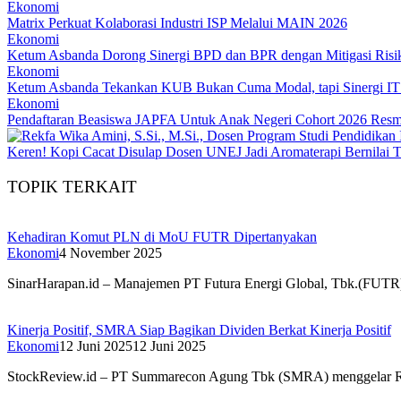
Ekonomi
Matrix Perkuat Kolaborasi Industri ISP Melalui MAIN 2026
Ekonomi
Ketum Asbanda Dorong Sinergi BPD dan BPR dengan Mitigasi Risi
Ekonomi
Ketum Asbanda Tekankan KUB Bukan Cuma Modal, tapi Sinergi I
Ekonomi
Pendaftaran Beasiswa JAPFA Untuk Anak Negeri Cohort 2026 Resm
Keren! Kopi Cacat Disulap Dosen UNEJ Jadi Aromaterapi Bernilai T
TOPIK TERKAIT
Kehadiran Komut PLN di MoU FUTR Dipertanyakan
Ekonomi
4 November 2025
SinarHarapan.id – Manajemen PT Futura Energi Global, Tbk.(FUTR)
Kinerja Positif, SMRA Siap Bagikan Dividen Berkat Kinerja Positif
Ekonomi
12 Juni 2025
12 Juni 2025
StockReview.id – PT Summarecon Agung Tbk (SMRA) menggelar R