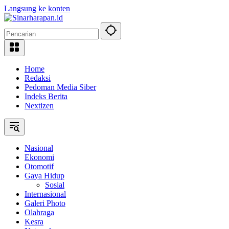
Langsung ke konten
Home
Redaksi
Pedoman Media Siber
Indeks Berita
Nextizen
Nasional
Ekonomi
Otomotif
Gaya Hidup
Sosial
Internasional
Galeri Photo
Olahraga
Kesra