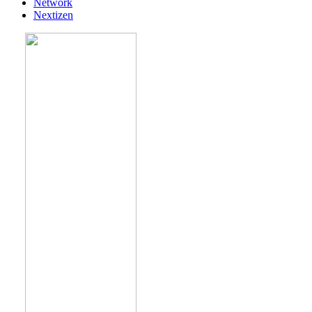
Network
Nextizen