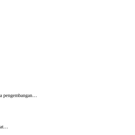
pada pengembangan…
pat…