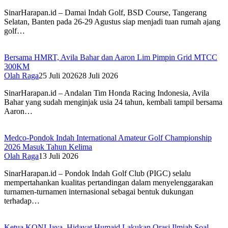
SinarHarapan.id – Damai Indah Golf, BSD Course, Tangerang
Selatan, Banten pada 26-29 Agustus siap menjadi tuan rumah ajang
golf…
Bersama HMRT, Avila Bahar dan Aaron Lim Pimpin Grid MTCC
300KM
Olah Raga
25 Juli 2026
28 Juli 2026
SinarHarapan.id – Andalan Tim Honda Racing Indonesia, Avila
Bahar yang sudah menginjak usia 24 tahun, kembali tampil bersama
Aaron…
Medco-Pondok Indah International Amateur Golf Championship
2026 Masuk Tahun Kelima
Olah Raga
13 Juli 2026
SinarHarapan.id – Pondok Indah Golf Club (PIGC) selalu
mempertahankan kualitas pertandingan dalam menyelenggarakan
turnamen-turnamen internasional sebagai bentuk dukungan
terhadap…
Ketua KONI Jaya, Hidayat Humaid Lakukan Orasi Ilmiah Soal