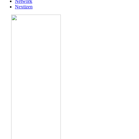
Network
Nextizen