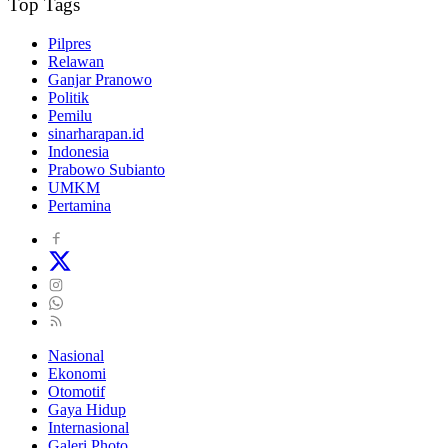
Top Tags
Pilpres
Relawan
Ganjar Pranowo
Politik
Pemilu
sinarharapan.id
Indonesia
Prabowo Subianto
UMKM
Pertamina
Nasional
Ekonomi
Otomotif
Gaya Hidup
Internasional
Galeri Photo