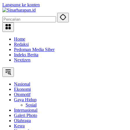
Langsung ke konten
Home
Redaksi
Pedoman Media Siber
Indeks Berita
Nextizen
Nasional
Ekonomi
Otomotif
Gaya Hidup
Sosial
Internasional
Galeri Photo
Olahraga
Kesra