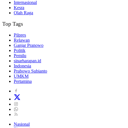
Internasional
Kesra
Olah Raga
Top Tags
Pilpres
Relawan
Ganjar Pranowo
Politik
Pemilu
sinarharapan.id
Indonesia
Prabowo Subianto
UMKM
Pertamina
Nasional