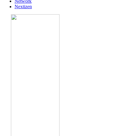
Network
Nextizen