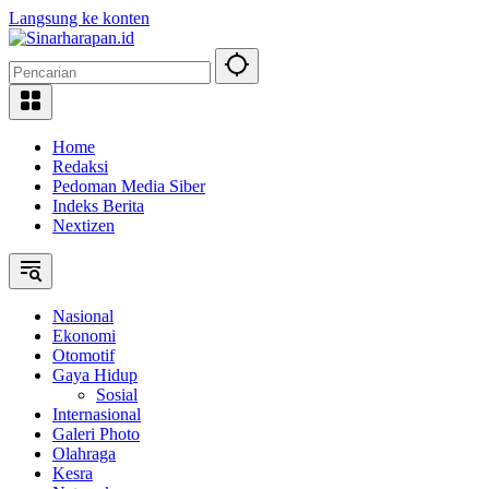
Langsung ke konten
Home
Redaksi
Pedoman Media Siber
Indeks Berita
Nextizen
Nasional
Ekonomi
Otomotif
Gaya Hidup
Sosial
Internasional
Galeri Photo
Olahraga
Kesra