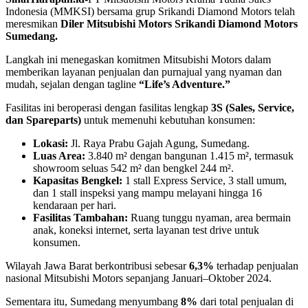
Indonesia (MMKSI) bersama grup Srikandi Diamond Motors telah
meresmikan
Diler Mitsubishi Motors Srikandi Diamond Motors
Sumedang.
Langkah ini menegaskan komitmen Mitsubishi Motors dalam
memberikan layanan penjualan dan purnajual yang nyaman dan
mudah, sejalan dengan tagline
“Life’s Adventure.”
Fasilitas ini beroperasi dengan fasilitas lengkap
3S (Sales, Service,
dan Spareparts)
untuk memenuhi kebutuhan konsumen:
Lokasi:
Jl. Raya Prabu Gajah Agung, Sumedang.
Luas Area:
3.840 m² dengan bangunan 1.415 m², termasuk
showroom seluas 542 m² dan bengkel 244 m².
Kapasitas Bengkel:
1 stall Express Service, 3 stall umum,
dan 1 stall inspeksi yang mampu melayani hingga 16
kendaraan per hari.
Fasilitas Tambahan:
Ruang tunggu nyaman, area bermain
anak, koneksi internet, serta layanan test drive untuk
konsumen.
Wilayah Jawa Barat berkontribusi sebesar
6,3%
terhadap penjualan
nasional Mitsubishi Motors sepanjang Januari–Oktober 2024.
Sementara itu, Sumedang menyumbang
8%
dari total penjualan di