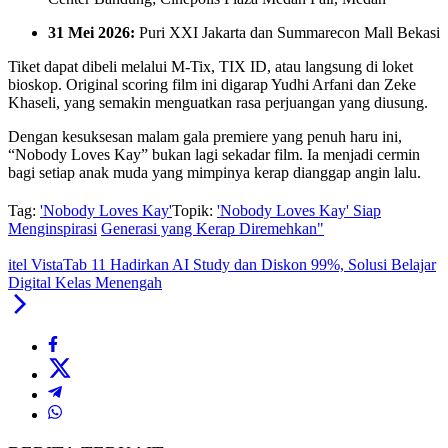
31 Mei 2026:
Puri XXI Jakarta dan Summarecon Mall Bekasi
Tiket dapat dibeli melalui M-Tix, TIX ID, atau langsung di loket
bioskop. Original scoring film ini digarap Yudhi Arfani dan Zeke
Khaseli, yang semakin menguatkan rasa perjuangan yang diusung.
Dengan kesuksesan malam gala premiere yang penuh haru ini,
“Nobody Loves Kay” bukan lagi sekadar film. Ia menjadi cermin
bagi setiap anak muda yang mimpinya kerap dianggap angin lalu.
Tag:
'Nobody Loves Kay'
Topik:
'Nobody Loves Kay' Siap
Menginspirasi
Generasi yang Kerap Diremehkan"
itel VistaTab 11 Hadirkan AI Study dan Diskon 99%, Solusi Belajar
Digital Kelas Menengah