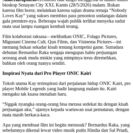
bioskop Senayan City XXI, Kamis (28/5/2026) malam. Bukan
karena film horor, melainkan karena sajian drama remaja “Nobody
Loves Kay” yang sukses membius para penonton undangan dalam
gala premiere-nya. Beberapa wajah publik terlihat menyeka sudut
mata usai lampu ruangan kembali terang.
Film kolaborasi raksasa—melibatkan ONIC, Folago Pictures,
Migunani Cinema Cult, Qun Films, dan Visinema Pictures—ini
memang bukan sekadar kisah tentang kompetisi game. Sutradara
debutan Bernardus Raka sengaja mengupas habis perjuangan
seorang anak muda miskin yang mimpinya terus diremehkan,
bahkan oleh orang tuanya sendiri.
Inspirasi Nyata dari Pro Player ONIC Kairi
Tokoh utama Kay terinspirasi dari perjalanan hidup ONIC Kairi, pro
player Mobile Legends yang hadir langsung malam itu. Kairi
mengaku tak kuasa menahan haru.
“Nggak nyangka orang-orang bisa merasa sedekat itu dengan kisah
perjuangan aku,” ujarnya kepada wartawan usai pemutaran, dengan
mata masih berkaca-kaca.
Apa yang membuat film ini begitu menusuk? Bernardus Raka, yang
sebelumnya dikenal lewat video musik puitis Hindia dan Sal Priadi,