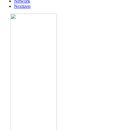
Network
Nextizen