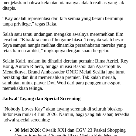
menjelaskan bahwa kekuatan utamanya adalah realitas yang tak
ditapis.
“Kay adalah representasi dari kita semua yang berani bermimpi
tanpa privilege,” tegas Raka.
Salah satu tamu undangan mengaku awalnya meremehkan film
tersebut. “Kira-kira cuma film game biasa. Ternyata salah besar.
Saya sampai nangis melihat dinamika persahabatan mereka yang
retak karena ambisi,” ungkapnya dengan suara bergetar.
Selain Kairi, malam itu dihadiri deretan pemain: Bima Azriel, Rey
Bong, Aurora Ribero, hingga musisi Basboi dan Ayastrophile.
Menariknya, Brand Ambassador ONIC Melati Sesilia juga turut
berakting dan ikut memeriahkan premier. Tak kalah meriah,
sambutan untuk player Dwi Woii dari para penggemar e-sport
memekakkan telinga.
Jadwal Tayang dan Special Screening
“Nobody Loves Kay” akan tayang serentak di seluruh bioskop
Indonesia mulai 4 Juni 2026. Namun, bagi yang tak sabar, tersedia
jadwal special screening:
30 Mei 2026:
Ciwalk XXI dan CGV 23 Paskal Shopping
Center Bandung; Cinepolis Plaza Medan Fair, Medan