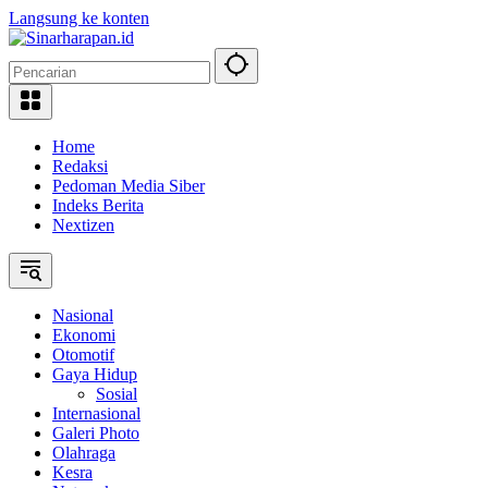
Langsung ke konten
Home
Redaksi
Pedoman Media Siber
Indeks Berita
Nextizen
Nasional
Ekonomi
Otomotif
Gaya Hidup
Sosial
Internasional
Galeri Photo
Olahraga
Kesra