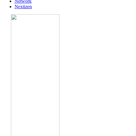
Network
Nextizen