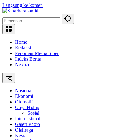
Langsung ke konten
Home
Redaksi
Pedoman Media Siber
Indeks Berita
Nextizen
Nasional
Ekonomi
Otomotif
Gaya Hidup
Sosial
Internasional
Galeri Photo
Olahraga
Kesra