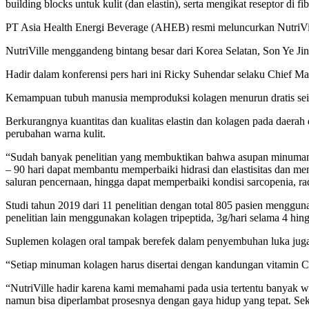
building blocks untuk kulit (dan elastin), serta mengikat reseptor di f
PT Asia Health Energi Beverage (AHEB) resmi meluncurkan NutriVil
NutriVille menggandeng bintang besar dari Korea Selatan, Son Ye Ji
Hadir dalam konferensi pers hari ini Ricky Suhendar selaku Chief
Kemampuan tubuh manusia memproduksi kolagen menurun dratis seiring 
Berkurangnya kuantitas dan kualitas elastin dan kolagen pada daerah
perubahan warna kulit.
“Sudah banyak penelitian yang membuktikan bahwa asupan minuman 
– 90 hari dapat membantu memperbaiki hidrasi dan elastisitas dan men
saluran pencernaan, hingga dapat memperbaiki kondisi sarcopenia,
Studi tahun 2019 dari 11 penelitian dengan total 805 pasien mengguna
penelitian lain menggunakan kolagen tripeptida, 3g/hari selama 4 hi
Suplemen kolagen oral tampak berefek dalam penyembuhan luka juga pe
“Setiap minuman kolagen harus disertai dengan kandungan vitamin C 
“NutriVille hadir karena kami memahami pada usia tertentu banyak w
namun bisa diperlambat prosesnya dengan gaya hidup yang tepat. Sek