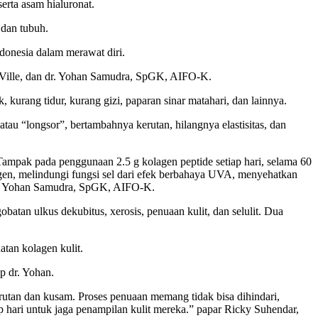
serta asam hialuronat.
dan tubuh.
donesia dalam merawat diri.
iVille, dan dr. Yohan Samudra, SpGK, AIFO-K.
kurang tidur, kurang gizi, paparan sinar matahari, dan lainnya.
au “longsor”, bertambahnya kerutan, hilangnya elastisitas, dan
pak pada penggunaan 2.5 g kolagen peptide setiap hari, selama 60
lagen, melindungi fungsi sel dari efek berbahaya UVA, menyehatkan
dr. Yohan Samudra, SpGK, AIFO-K.
batan ulkus dekubitus, xerosis, penuaan kulit, dan selulit. Dua
tan kolagen kulit.
p dr. Yohan.
rutan dan kusam. Proses penuaan memang tidak bisa dihindari,
p hari untuk jaga penampilan kulit mereka.” papar Ricky Suhendar,