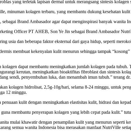
ibroblas yang terletak lapisan dermal untuk merangsang sintesis kolagen 
le, minuman kolagen terbaru, yang membantu dukung kesehatan kulit 
n, sebagai Brand Ambasador agar dapat menginspirasi banyak wanita In
 Marketing Officer PT AHEB, Son Ye Jin sebagai Brand Ambasador Nutr
usia dan beberapa faktor eksternal dari gaya hidup, seperti merokok, 
 dermis membuat kekenyalan kulit menurun sehingga tampak “kosong” at
kolagen dapat membantu meningkatkan jumlah kolagen pada tubuh. Tam
gurangi kerutan, meningkatkan bioaktifitas fibroblast dan sintesis ko
 radang sendi, penyembuhan luka, dan menambah imun tubuh.” terang 
kan kolagen hidrolisat, 2,5g-10g/hari, selama 8-24 minggu, untuk pengo
ngga 12 minggu.
nuaan kulit dengan meningkatkan elastisitas kulit, hidrasi dan kepada
guna membantu penyerapan kolagen yang lebih cepat pada kulit.” tutu
anita mulai khawatir dengan penampilan kulit yang menurun seperti ke
arang semua wanita Indonesia bisa merasakan manfaat NutriVille setia