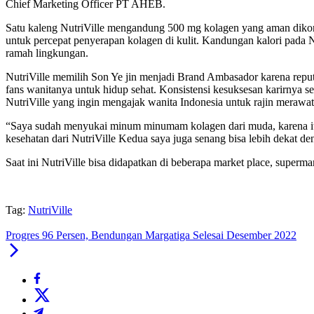
Chief Marketing Officer PT AHEB.
Satu kaleng NutriVille mengandung 500 mg kolagen yang aman dikons
untuk percepat penyerapan kolagen di kulit. Kandungan kalori pada 
ramah lingkungan.
NutriVille memilih Son Ye jin menjadi Brand Ambasador karena reputa
fans wanitanya untuk hidup sehat. Konsistensi kesuksesan karirnya 
NutriVille yang ingin mengajak wanita Indonesia untuk rajin merawat 
“Saya sudah menyukai minum minumam kolagen dari muda, karena itu 
kesehatan dari NutriVille Kedua saya juga senang bisa lebih dekat d
Saat ini NutriVille bisa didapatkan di beberapa market place, superma
Tag:
NutriVille
Progres 96 Persen, Bendungan Margatiga Selesai Desember 2022