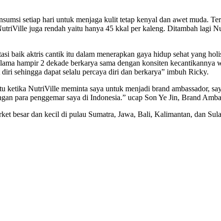
umsi setiap hari untuk menjaga kulit tetap kenyal dan awet muda. T
NutriVille juga rendah yaitu hanya 45 kkal per kaleng. Ditambah lagi
si baik aktris cantik itu dalam menerapkan gaya hidup sehat yang holi
selama hampir 2 dekade berkarya sama dengan konsiten kecantikannya w
diri sehingga dapat selalu percaya diri dan berkarya” imbuh Ricky.
ketika NutriVille meminta saya untuk menjadi brand ambassador, saya
engan para penggemar saya di Indonesia.” ucap Son Ye Jin, Brand Amba
rket besar dan kecil di pulau Sumatra, Jawa, Bali, Kalimantan, dan Sul