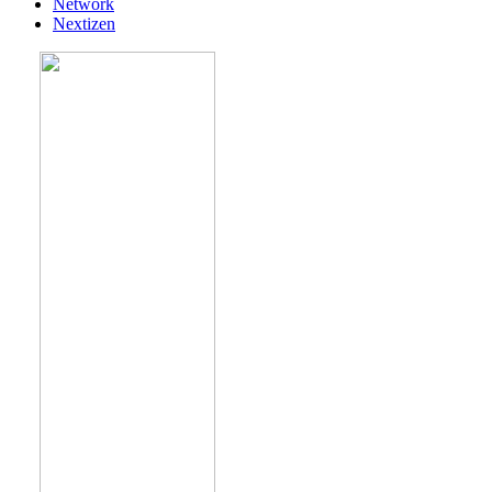
Network
Nextizen