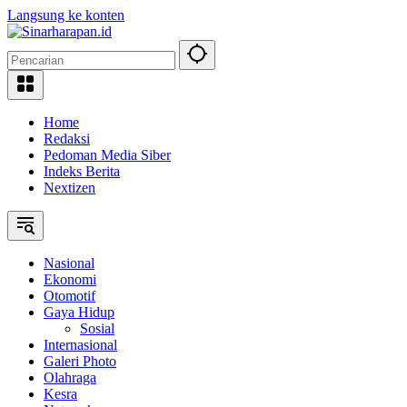
Langsung ke konten
Home
Redaksi
Pedoman Media Siber
Indeks Berita
Nextizen
Nasional
Ekonomi
Otomotif
Gaya Hidup
Sosial
Internasional
Galeri Photo
Olahraga
Kesra