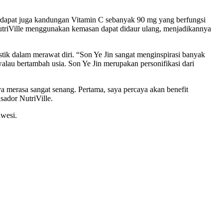
erdapat juga kandungan Vitamin C sebanyak 90 mg yang berfungsi
 NutriVille menggunakan kemasan dapat didaur ulang, menjadikannya
stik dalam merawat diri. “Son Ye Jin sangat menginspirasi banyak
alau bertambah usia. Son Ye Jin merupakan personifikasi dari
 merasa sangat senang. Pertama, saya percaya akan benefit
sador NutriVille.
awesi.