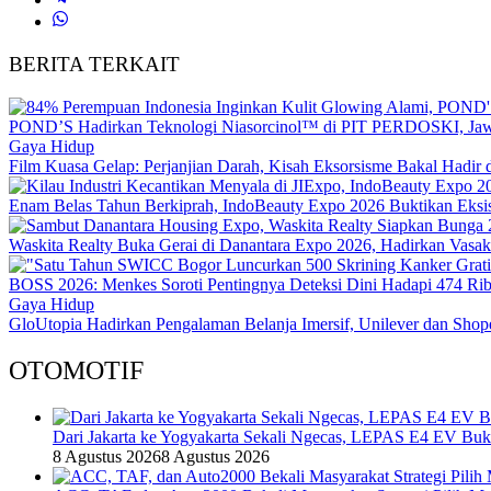
BERITA TERKAIT
POND’S Hadirkan Teknologi Niasorcinol™ di PIT PERDOSKI, Jawa
Gaya Hidup
Film Kuasa Gelap: Perjanjian Darah, Kisah Eksorsisme Bakal Hadi
Enam Belas Tahun Berkiprah, IndoBeauty Expo 2026 Buktikan Eksist
Waskita Realty Buka Gerai di Danantara Expo 2026, Hadirkan Vasa
BOSS 2026: Menkes Soroti Pentingnya Deteksi Dini Hadapi 474 Ri
Gaya Hidup
GloUtopia Hadirkan Pengalaman Belanja Imersif, Unilever dan Shop
OTOMOTIF
Dari Jakarta ke Yogyakarta Sekali Ngecas, LEPAS E4 EV Bu
8 Agustus 2026
8 Agustus 2026