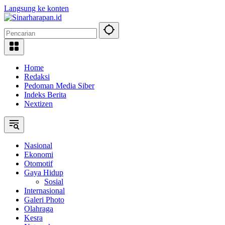
Langsung ke konten
Home
Redaksi
Pedoman Media Siber
Indeks Berita
Nextizen
Nasional
Ekonomi
Otomotif
Gaya Hidup
Sosial
Internasional
Galeri Photo
Olahraga
Kesra