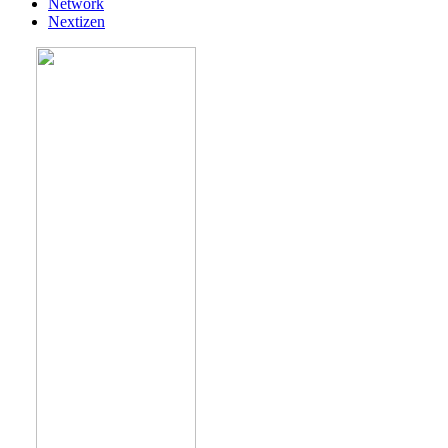
Network
Nextizen