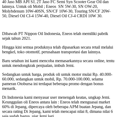
40 Jaso MB API SJ, 2T Jaso FC Semi Syn Scooter Gear Oil dan
lainnya. Untuk oli Mobil ; Eneos SN 5W-30, SN OW-20,
Molybdenum 10W-40SN, SN/CF 10W-30, Touring SN/CF 20W-
50, Diesel Oil CI-4 15W-40, Diesel Oil CJ-4 CRDI 10W 30.
Dibawah PT Nippon Oil Indonesia, Eneos telah memiliki pabrik
sejak tahun 2021.
Hingga kini semua produknya telah dipasarkan secara retail melalui
bengkel, toko otomotif, perusahaan transportasi dan lainnya.
Baru setahun ini kami mencoba memasarkannya secara online, tentu
untuk mendongkrak penjualan, imbuh Jemi.
Sedangkan untuk harga, produk oli untuk motor mulai Rp. 40.000-
60.000, sedangkan untuk mobil, Rp. 70.000-100.000, selama
pameran Otobursa ini terdapat beberapa promo dengan bonus
menarik.
Di Indonesia kami menyasar user menengah keatas, ungkap Jemi.
Keunggulan oli Eneos antara lain : Eneos telah menguasai market
60% di Jepang, dipercaya oleh beberapa APM buatan Jepang, dan
secara rating Di Jepang, kami telah mencapai nilai 8, dimana nilai 6
saja sudah bagus, ujar Jemi lagi.