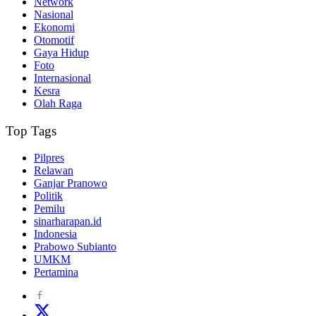
Network
Nasional
Ekonomi
Otomotif
Gaya Hidup
Foto
Internasional
Kesra
Olah Raga
Top Tags
Pilpres
Relawan
Ganjar Pranowo
Politik
Pemilu
sinarharapan.id
Indonesia
Prabowo Subianto
UMKM
Pertamina