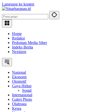
Langsung ke konten
Home
Redaksi
Pedoman Media Siber
Indeks Berita
Nextizen
Nasional
Ekonomi
Otomotif
Gaya Hidup
Sosial
Internasional
Galeri Photo
Olahraga
Kesra