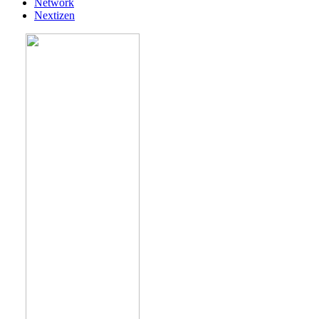
Network
Nextizen