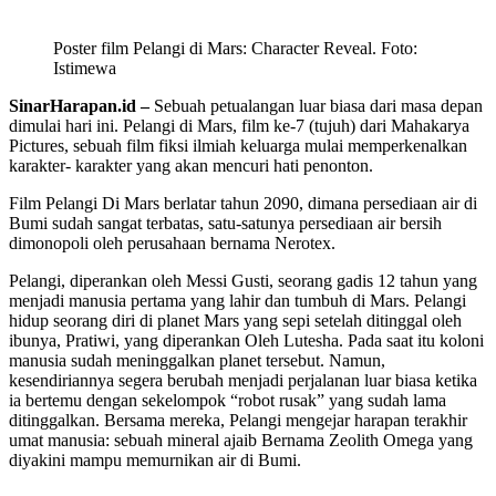
Poster film Pelangi di Mars: Character Reveal. Foto:
Istimewa
SinarHarapan.id –
Sebuah petualangan luar biasa dari masa depan
dimulai hari ini. Pelangi di Mars, film ke-7 (tujuh) dari Mahakarya
Pictures, sebuah film fiksi ilmiah keluarga mulai memperkenalkan
karakter- karakter yang akan mencuri hati penonton.
Film Pelangi Di Mars berlatar tahun 2090, dimana persediaan air di
Bumi sudah sangat terbatas, satu-satunya persediaan air bersih
dimonopoli oleh perusahaan bernama Nerotex.
Pelangi, diperankan oleh Messi Gusti, seorang gadis 12 tahun yang
menjadi manusia pertama yang lahir dan tumbuh di Mars. Pelangi
hidup seorang diri di planet Mars yang sepi setelah ditinggal oleh
ibunya, Pratiwi, yang diperankan Oleh Lutesha. Pada saat itu koloni
manusia sudah meninggalkan planet tersebut. Namun,
kesendiriannya segera berubah menjadi perjalanan luar biasa ketika
ia bertemu dengan sekelompok “robot rusak” yang sudah lama
ditinggalkan. Bersama mereka, Pelangi mengejar harapan terakhir
umat manusia: sebuah mineral ajaib Bernama Zeolith Omega yang
diyakini mampu memurnikan air di Bumi.