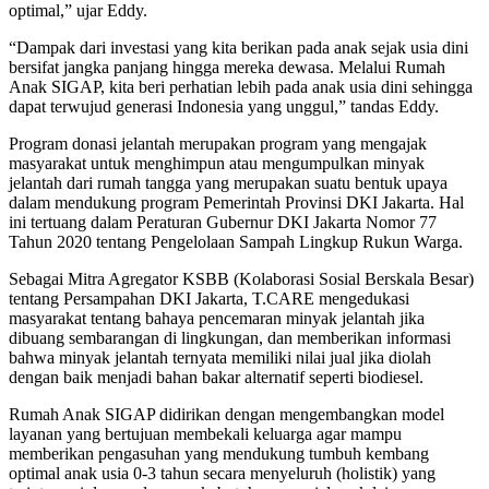
optimal,” ujar Eddy.
“Dampak dari investasi yang kita berikan pada anak sejak usia dini
bersifat jangka panjang hingga mereka dewasa. Melalui Rumah
Anak SIGAP, kita beri perhatian lebih pada anak usia dini sehingga
dapat terwujud generasi Indonesia yang unggul,” tandas Eddy.
Program donasi jelantah merupakan program yang mengajak
masyarakat untuk menghimpun atau mengumpulkan minyak
jelantah dari rumah tangga yang merupakan suatu bentuk upaya
dalam mendukung program Pemerintah Provinsi DKI Jakarta. Hal
ini tertuang dalam Peraturan Gubernur DKI Jakarta Nomor 77
Tahun 2020 tentang Pengelolaan Sampah Lingkup Rukun Warga.
Sebagai Mitra Agregator KSBB (Kolaborasi Sosial Berskala Besar)
tentang Persampahan DKI Jakarta, T.CARE mengedukasi
masyarakat tentang bahaya pencemaran minyak jelantah jika
dibuang sembarangan di lingkungan, dan memberikan informasi
bahwa minyak jelantah ternyata memiliki nilai jual jika diolah
dengan baik menjadi bahan bakar alternatif seperti biodiesel.
Rumah Anak SIGAP didirikan dengan mengembangkan model
layanan yang bertujuan membekali keluarga agar mampu
memberikan pengasuhan yang mendukung tumbuh kembang
optimal anak usia 0-3 tahun secara menyeluruh (holistik) yang