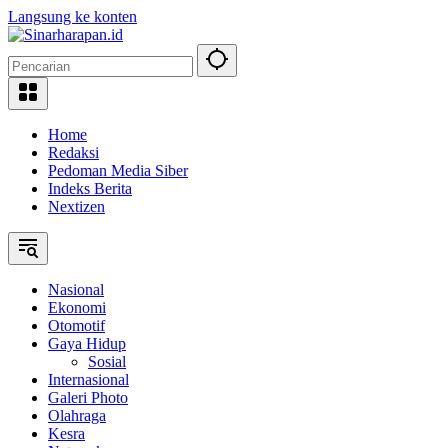
Langsung ke konten
Home
Redaksi
Pedoman Media Siber
Indeks Berita
Nextizen
Nasional
Ekonomi
Otomotif
Gaya Hidup
Sosial
Internasional
Galeri Photo
Olahraga
Kesra