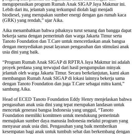
mengoperasikan program Rumah Anak SIGAP Jaya Makmur ini.
Lebih dari itu, jelantah yang terkumpul diolah lagi menjadi
biodiesel, yang merupakan sumber energi dengan gas rumah kaca
(GRK) yang rendah,” ujar Aika.
Aika menambahkan bahwa pihaknya turut senang dan bangga dapat
bekerja sama dengan pemerintah dan warga Jakarta Timur serta
Tanoto Foundation dan T.Care untuk mencerdaskan anak bangsa
dengan menyediakan pusat layanan pengasuhan dan stimulasi anak
usia dini yang baik.
“Program Rumah Anak SIGAP di RPTRA Jaya Makmur ini adalah
proyek perdana yang terwujud dari hasil pengumpulan minyak
jelantah oleh warga Jakarta Timur. Secara berkelanjutan, kami akan
membangun Rumah Anak SIGAP di lokasi lainnya bekerja sama
dengan Tanoto Foundation dan juga T.Care sebagai mitra kami,”
sambung Aika.
Head of ECED Tanoto Foundation Eddy Henry menjelaskan bahwa
pengasuhan anak usia dini yang tepat merupakan landasan untuk
mencetak generasi bangsa Indonesia yang unggul, “Tanoto
Foundation memiliki komitmen untuk mendukung pemerintah
memajukan sumber daya manusia Indonesia melalui program yang
menyasar anak usia dini. Pengasuhan yang baik memberikan
kesempatan bagi anak untuk tumbuh sehat dan berkembang dengan