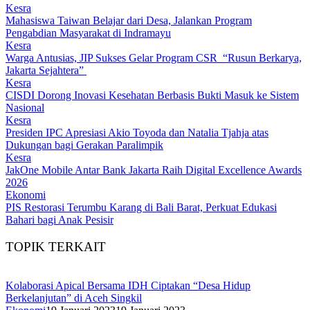
Kesra
Mahasiswa Taiwan Belajar dari Desa, Jalankan Program
Pengabdian Masyarakat di Indramayu
Kesra
Warga Antusias, JIP Sukses Gelar Program CSR “Rusun Berkarya,
Jakarta Sejahtera”
Kesra
CISDI Dorong Inovasi Kesehatan Berbasis Bukti Masuk ke Sistem
Nasional
Kesra
Presiden IPC Apresiasi Akio Toyoda dan Natalia Tjahja atas
Dukungan bagi Gerakan Paralimpik
Kesra
JakOne Mobile Antar Bank Jakarta Raih Digital Excellence Awards
2026
Ekonomi
PIS Restorasi Terumbu Karang di Bali Barat, Perkuat Edukasi
Bahari bagi Anak Pesisir
TOPIK TERKAIT
Kolaborasi Apical Bersama IDH Ciptakan “Desa Hidup
Berkelanjutan” di Aceh Singkil