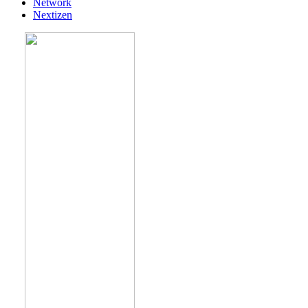
Network
Nextizen