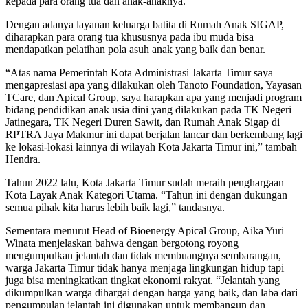
kepada para orang tua dan anak-anaknya.
Dengan adanya layanan keluarga batita di Rumah Anak SIGAP,
diharapkan para orang tua khususnya pada ibu muda bisa
mendapatkan pelatihan pola asuh anak yang baik dan benar.
“Atas nama Pemerintah Kota Administrasi Jakarta Timur saya
mengapresiasi apa yang dilakukan oleh Tanoto Foundation, Yayasan
TCare, dan Apical Group, saya harapkan apa yang menjadi program
bidang pendidikan anak usia dini yang dilakukan pada TK Negeri
Jatinegara, TK Negeri Duren Sawit, dan Rumah Anak Sigap di
RPTRA Jaya Makmur ini dapat berjalan lancar dan berkembang lagi
ke lokasi-lokasi lainnya di wilayah Kota Jakarta Timur ini,” tambah
Hendra.
Tahun 2022 lalu, Kota Jakarta Timur sudah meraih penghargaan
Kota Layak Anak Kategori Utama. “Tahun ini dengan dukungan
semua pihak kita harus lebih baik lagi,” tandasnya.
Sementara menurut Head of Bioenergy Apical Group, Aika Yuri
Winata menjelaskan bahwa dengan bergotong royong
mengumpulkan jelantah dan tidak membuangnya sembarangan,
warga Jakarta Timur tidak hanya menjaga lingkungan hidup tapi
juga bisa meningkatkan tingkat ekonomi rakyat. “Jelantah yang
dikumpulkan warga dihargai dengan harga yang baik, dan laba dari
pengumpulan jelantah ini digunakan untuk membangun dan