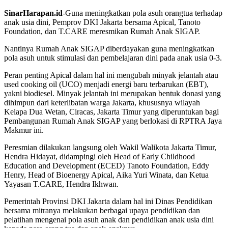
SinarHarapan.id
-Guna meningkatkan pola asuh orangtua terhadap
anak usia dini, Pemprov DKI Jakarta bersama Apical, Tanoto
Foundation, dan T.CARE meresmikan Rumah Anak SIGAP.
Nantinya Rumah Anak SIGAP diberdayakan guna meningkatkan
pola asuh untuk stimulasi dan pembelajaran dini pada anak usia 0-3.
Peran penting Apical dalam hal ini mengubah minyak jelantah atau
used cooking oil (UCO) menjadi energi baru terbarukan (EBT),
yakni biodiesel. Minyak jelantah ini merupakan bentuk donasi yang
dihimpun dari keterlibatan warga Jakarta, khususnya wilayah
Kelapa Dua Wetan, Ciracas, Jakarta Timur yang diperuntukan bagi
Pembangunan Rumah Anak SIGAP yang berlokasi di RPTRA Jaya
Makmur ini.
Peresmian dilakukan langsung oleh Wakil Walikota Jakarta Timur,
Hendra Hidayat, didampingi oleh Head of Early Childhood
Education and Development (ECED) Tanoto Foundation, Eddy
Henry, Head of Bioenergy Apical, Aika Yuri Winata, dan Ketua
Yayasan T.CARE, Hendra Ikhwan.
Pemerintah Provinsi DKI Jakarta dalam hal ini Dinas Pendidikan
bersama mitranya melakukan berbagai upaya pendidikan dan
pelatihan mengenai pola asuh anak dan pendidikan anak usia dini