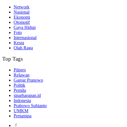
Network
Nasional
Ekonomi
Otomotif
Gaya Hidup
Foto
Internasional
Kesra
Olah Raga
Top Tags
Pilpres
Relawan
Ganjar Pranowo
Politik
Pemilu
sinarharapan.id
Indonesia
Prabowo Subianto
UMKM
Pertamina