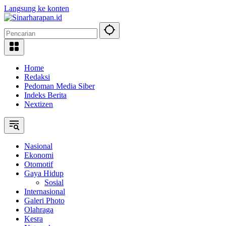
Langsung ke konten
Home
Redaksi
Pedoman Media Siber
Indeks Berita
Nextizen
Nasional
Ekonomi
Otomotif
Gaya Hidup
Sosial
Internasional
Galeri Photo
Olahraga
Kesra