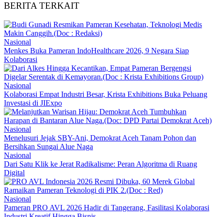
BERITA TERKAIT
Nasional
Menkes Buka Pameran IndoHealthcare 2026, 9 Negara Siap
Kolaborasi
Nasional
Kolaborasi Empat Industri Besar, Krista Exhibitions Buka Peluang
Investasi di JIExpo
Nasional
Menelusuri Jejak SBY-Ani, Demokrat Aceh Tanam Pohon dan
Bersihkan Sungai Alue Naga
Nasional
Dari Satu Klik ke Jerat Radikalisme: Peran Algoritma di Ruang
Digital
Nasional
Pameran PRO AVL 2026 Hadir di Tangerang, Fasilitasi Kolaborasi
Industri Kreatif Hingga Bisnis