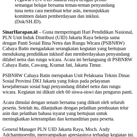
semangat belajar bersama teman-teman penyandang
tuna netra cara membuat telur asin, menunjukkan
komitmen dalam pemberdayaan dan inklusi.
(Dok/SH.ID).
SinarHarapan.id
– Guna memperingati Hari Pendidikan Nasional,
PLN Unit Induk Distribusi (UID) Jakarta Raya bekerja sama
dengan Panti Sosial Bina Netra dan Rungu Wicara (PSBNRW)
Cahaya Batin mengadakan serangkaian kegiatan yang bertujuan
mendukung pendidikan inklusif dan memberdayakan penyandang
difabel netra dan rungu wicara. Acara ini berlangsung di PSBNRW
Cahaya Batin, Cawang, Kramat Jati, Jakarta Timur.
PSBNRW Cahaya Batin merupakan Unit Pelaksana Teknis Dinas
Sosial Provinsi DKI Jakarta yang fokus pada pelayanan
kesejahteraan sosial bagi penyandang difabel netra dan rungu
wicara. Kegiatan ini diikuti oleh 60 siswa-siswi dan pengurus panti.
Acara dimulai dengan senam bersama yang diikuti oleh seluruh
peserta. Setelah itu, dilanjutkan dengan pelatihan pembuatan telur
asin dan pelatihan bahasa isyarat yang bertujuan untuk
meningkatkan keterampilan dan kemandirian para peserta.
General Manager PLN UID Jakarta Raya, Moch. Andy
Adchaminoerdin, menyampaikan apresiasinya terhadap kegiatan ini.