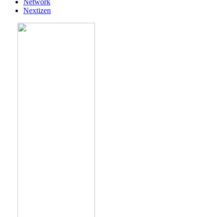
Network
Nextizen