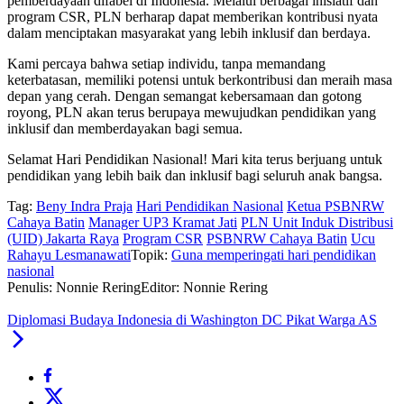
pemberdayaan difabel di Indonesia. Melalui berbagai inisiatif dan
program CSR, PLN berharap dapat memberikan kontribusi nyata
dalam menciptakan masyarakat yang lebih inklusif dan berdaya.
Kami percaya bahwa setiap individu, tanpa memandang
keterbatasan, memiliki potensi untuk berkontribusi dan meraih masa
depan yang cerah. Dengan semangat kebersamaan dan gotong
royong, PLN akan terus berupaya mewujudkan pendidikan yang
inklusif dan memberdayakan bagi semua.
Selamat Hari Pendidikan Nasional! Mari kita terus berjuang untuk
pendidikan yang lebih baik dan inklusif bagi seluruh anak bangsa.
Tag:
Beny Indra Praja
Hari Pendidikan Nasional
Ketua PSBNRW
Cahaya Batin
Manager UP3 Kramat Jati
PLN Unit Induk Distribusi
(UID) Jakarta Raya
Program CSR
PSBNRW Cahaya Batin
Ucu
Rahayu Lesmanawati
Topik:
Guna memperingati hari pendidikan
nasional
Penulis: Nonnie Rering
Editor: Nonnie Rering
Diplomasi Budaya Indonesia di Washington DC Pikat Warga AS