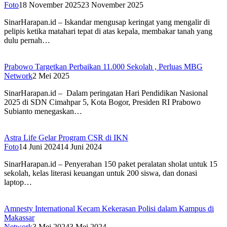
Foto
18 November 2025
23 November 2025
SinarHarapan.id – Iskandar mengusap keringat yang mengalir di
pelipis ketika matahari tepat di atas kepala, membakar tanah yang
dulu pernah…
Prabowo Targetkan Perbaikan 11.000 Sekolah , Perluas MBG
Network
2 Mei 2025
SinarHarapan.id – Dalam peringatan Hari Pendidikan Nasional
2025 di SDN Cimahpar 5, Kota Bogor, Presiden RI Prabowo
Subianto menegaskan…
Astra Life Gelar Program CSR di IKN
Foto
14 Juni 2024
14 Juni 2024
SinarHarapan.id – Penyerahan 150 paket peralatan sholat untuk 15
sekolah, kelas literasi keuangan untuk 200 siswa, dan donasi
laptop…
Amnesty International Kecam Kekerasan Polisi dalam Kampus di
Makassar
Network
3 Mei 2024
3 Mei 2024