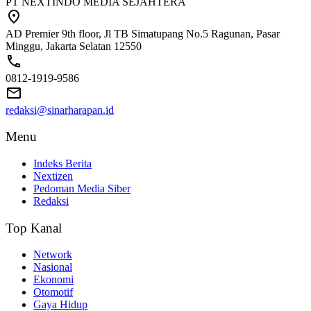
PT NEXTINDO MEDIA SEJAHTERA
AD Premier 9th floor, Jl TB Simatupang No.5 Ragunan, Pasar
Minggu, Jakarta Selatan 12550
0812-1919-9586
redaksi@sinarharapan.id
Menu
Indeks Berita
Nextizen
Pedoman Media Siber
Redaksi
Top Kanal
Network
Nasional
Ekonomi
Otomotif
Gaya Hidup