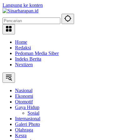
Langsung ke konten
Home
Redaksi
Pedoman Media Siber
Indeks Berita
Nextizen
Nasional
Ekonomi
Otomotif
Gaya Hidup
Sosial
Internasional
Galeri Photo
Olahraga
Kesra