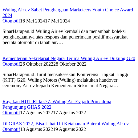
Wuling Air ev Sabet Penghargaan Marketeers Youth Choice Award
2024
Otomotif
16 Mei 2024
17 Mei 2024
SinarHarapan.id-Wuling Air ev kembali dan menambah koleksi
penghargaannya atas respons dan penerimaan positif masyarakat
pecinta otomotif di tanah air….
Kementerian Sekretariat Negara Terima Wuling Air ev Dukung G20
Otomotif
26 Oktober 2022
28 Oktober 2022
SinarHarapan.id-Turut mensukseskan Konferensi Tingkat Tinggi
(KTT) G20, Wuling Motors (Wuling) melakukan handover
ceremony Air ev kepada Kementerian Sekretariat Negara…
Rayakan HUT RI ke-77, Wuling Air Ev jadi Primadona
Pengunjung GIIAS 2022
Otomotif
17 Agustus 2022
17 Agustus 2022
Di GIIAS 2022, Bisa Lihat Uji Ketahanan Baterai Wuling Air ev
Otomotif
13 Agustus 2022
19 Agustus 2022