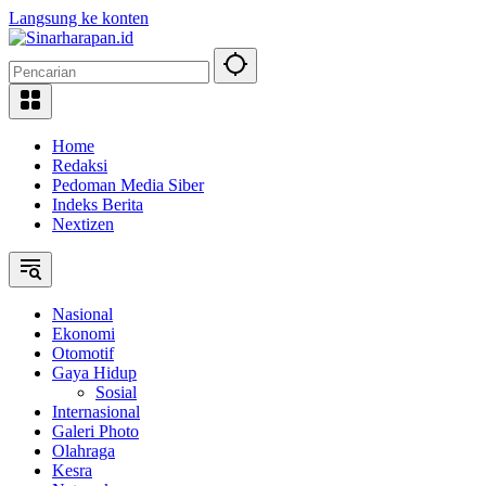
Langsung ke konten
Home
Redaksi
Pedoman Media Siber
Indeks Berita
Nextizen
Nasional
Ekonomi
Otomotif
Gaya Hidup
Sosial
Internasional
Galeri Photo
Olahraga
Kesra