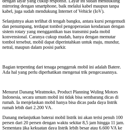
dengan layar yang cukup responsif. Layar ini sudah mendukung
mirroring dengan smartphone, baik melalui kabel maupun tanpa
kabel, juga sudah mendukung Internet of Vehicle (IoV).
Selanjutnya akan terlihat di tengah bangku, antara kursi pengemudi
dan penumpang, terdapat tombol pengoperasian kendaraan dengan
sistem rotary yang menggantikan tuas transmisi pada mobil
konvensional. Caranya cukup mudah, hanya dengan memutar
tombol tersebut, mobil dapat diperintahkan untuk maju, mundur,
netral, maupun dalam posisi parkir.
Bagian terpenting dari tenaga penggerak mobil ini adalah Batere.
Ada hal yang perlu diperhatikan mengenai trik pengecasannya.
Menurut Danang Wiratmoko, Product Planning Wuling Motors
Indonesia, secara umum mobil ini tidak bisa sembarang dicas di
rumah. Ia menjelaskan mobil hanya bisa dicas pada daya listrik
rumah lebih dari 2.200 VA.
Danang melanjutkan baterai mobil listrik ini akan terisi penuh 100
persen dari 20 persen dengan waktu sekitar 8,5 jam hingga 11 jam.
Sementara jika kekuatan daya listrik lebih besar atau 6.600 VA ke