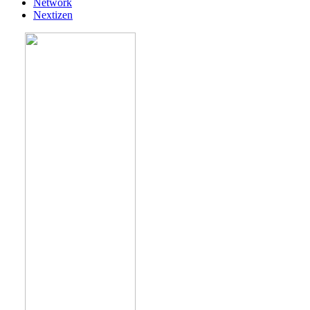
Network
Nextizen