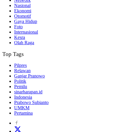
Network
Nasional
Ekonomi
Otomotif
Gaya Hidup
Foto
Internasional
Kesra
Olah Raga
Top Tags
Pilpres
Relawan
Ganjar Pranowo
Politik
Pemilu
sinarharapan.id
Indonesia
Prabowo Subianto
UMKM
Pertamina