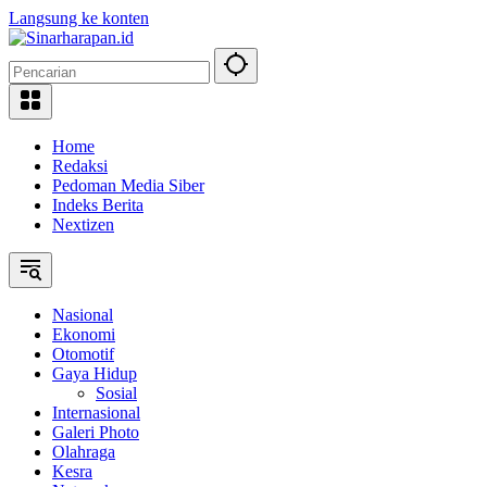
Langsung ke konten
Home
Redaksi
Pedoman Media Siber
Indeks Berita
Nextizen
Nasional
Ekonomi
Otomotif
Gaya Hidup
Sosial
Internasional
Galeri Photo
Olahraga
Kesra