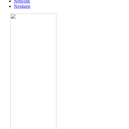
Network
Nextizen