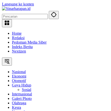
Langsung ke konten
Home
Redaksi
Pedoman Media Siber
Indeks Berita
Nextizen
Nasional
Ekonomi
Otomotif
Gaya Hidup
Sosial
Internasional
Galeri Photo
Olahraga
Kesra