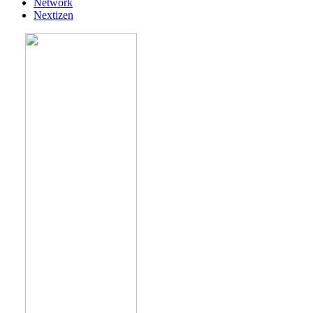
Network
Nextizen