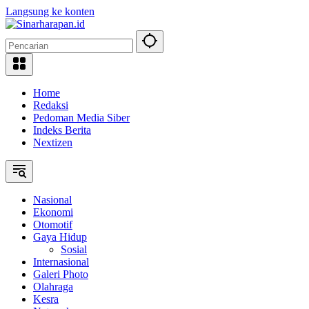
Langsung ke konten
Home
Redaksi
Pedoman Media Siber
Indeks Berita
Nextizen
Nasional
Ekonomi
Otomotif
Gaya Hidup
Sosial
Internasional
Galeri Photo
Olahraga
Kesra