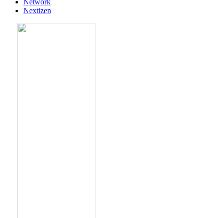
Network
Nextizen