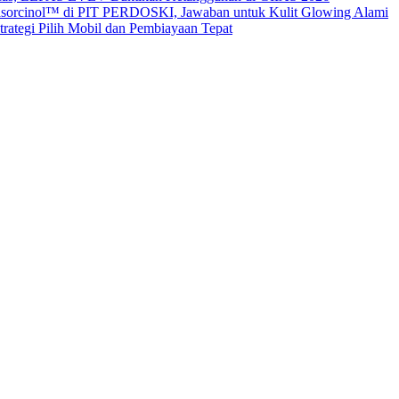
sorcinol™ di PIT PERDOSKI, Jawaban untuk Kulit Glowing Alami
ategi Pilih Mobil dan Pembiayaan Tepat