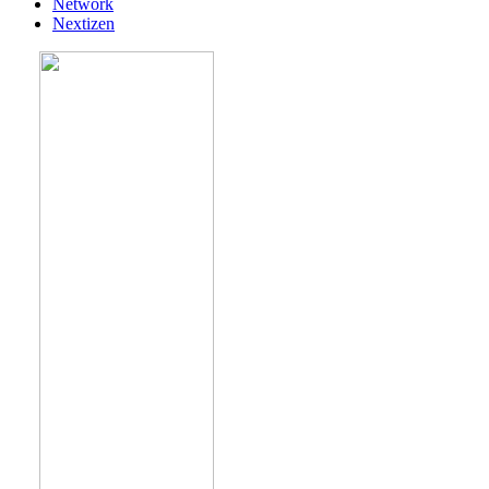
Network
Nextizen