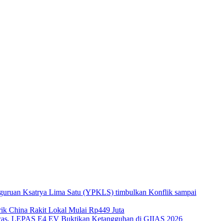
guruan Ksatrya Lima Satu (YPKLS) timbulkan Konflik sampai
k China Rakit Lokal Mulai Rp449 Juta
gecas, LEPAS E4 EV Buktikan Ketangguhan di GIIAS 2026