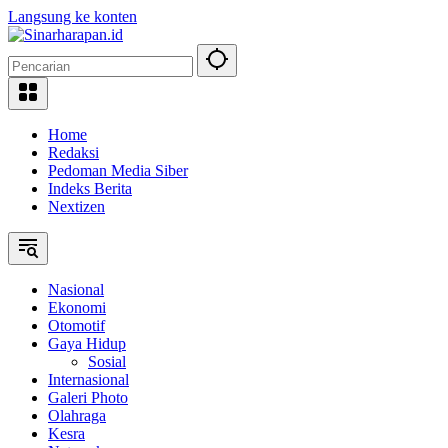
Langsung ke konten
Home
Redaksi
Pedoman Media Siber
Indeks Berita
Nextizen
Nasional
Ekonomi
Otomotif
Gaya Hidup
Sosial
Internasional
Galeri Photo
Olahraga
Kesra